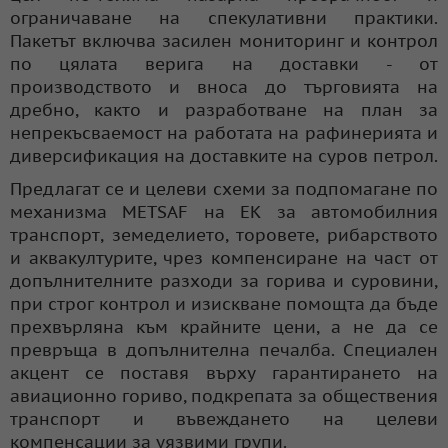
ограничаване на спекулативни практики.
Пакетът включва засилен мониторинг и контрол
по цялата верига на доставки - от
производството и вноса до търговията на
дребно, както и разработване на план за
непрекъсваемост на работата на рафинерията и
диверсификация на доставките на суров петрол.
Предлагат се и целеви схеми за подпомагане по
механизма METSAF на ЕК за автомобилния
транспорт, земеделието, торовете, рибарството
и аквакултурите, чрез компенсиране на част от
допълнителните разходи за горива и суровини,
при строг контрол и изискване помощта да бъде
прехвърляна към крайните цени, а не да се
превръща в допълнителна печалба. Специален
акцент се поставя върху гарантирането на
авиационно гориво, подкрепата за обществения
транспорт и въвеждането на целеви
компенсации за уязвими групи.