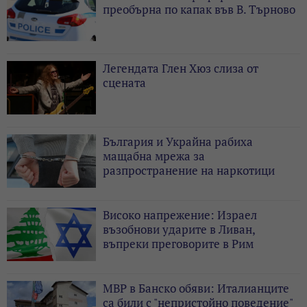
преобърна по капак във В. Търново
Легендата Глен Хюз слиза от
сцената
България и Украйна рабиха
мащабна мрежа за
разпространение на наркотици
Високо напрежение: Израел
възобнови ударите в Ливан,
въпреки преговорите в Рим
МВР в Банско обяви: Италианците
са били с "непристойно поведение"