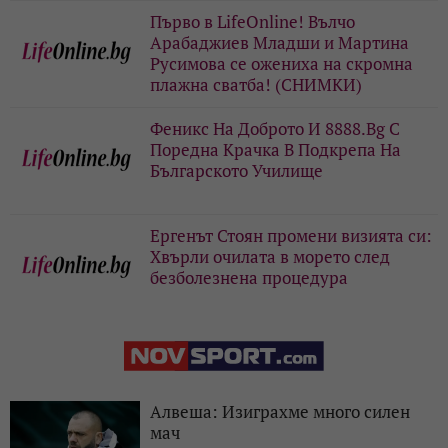
Първо в LifeOnline! Вълчо
Арабаджиев Младши и Мартина
Русимова сe oжениха на скромна
плажна сватба! (СНИМКИ)
Феникс На Доброто И 8888.Bg С
Поредна Крачка В Подкрепа На
Българското Училище
Ергенът Стоян промени визията си:
Хвърли очилата в морето след
безболезнена процедура
Алвеша: Изиграхме много силен
мач