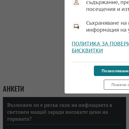
съдържание, пр
посещения и из
Съхраняване на 
информация на 
ПОЛИТИКА ЗА ПОВЕР
БИСКВИТКИ
Позволяване
Повече 
АНКЕТИ
Възможен ли е рязък скок на инфлацията в
световен мащаб заради високите цени на
горивата?