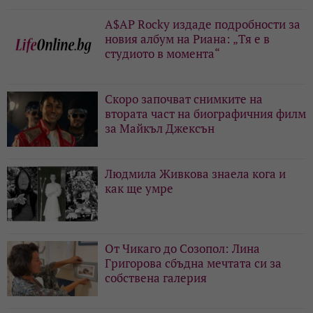
A$AP Rocky издаде подробности за
новия албум на Риана: „Тя е в
студиото в момента“
Скоро започват снимките на
втората част на биографичния филм
за Майкъл Джексън
Людмила Живкова знаела кога и
как ще умре
От Чикаго до Созопол: Лина
Григорова сбъдна мечтата си за
собствена галерия