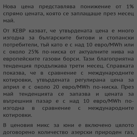
Нова цена представлява понижение от 1%
спрямо цената, която се заплащаше през месец
май.
От КЕВР казват, че утвърдената цена е много
изгодна за българските битови и стопански
потребители, тъй като е с над 10 евро/MWh или
с около 25% по-ниска от актуалните нива на
европейските газови борси. Тази благоприятна
тенденция продължава трети месец. Справката
показва, че в сравнение с международните
котировки, утвърдената регулирана цена за
април е с около 20 евро/MWh по-ниска. През
май тенденцията се запазва и цената за
вътрешния пазар е с над 10 евро/MWh по-
изгодна в сравнение с международните
котировки.
В ценовия микс за юни е включено цялото
договорено количество азерски природен газ,