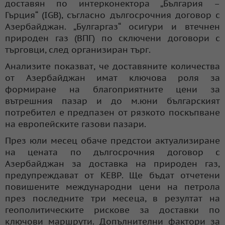
доставян по интерконектора „България –
Гърция“ (IGB), съгласно дългосрочния договор с
Азербайджан. „Булгаргаз“ осигури и втечнен
природен газ (ВПГ) по сключени договори с
търговци, след организиран търг.
Анализите показват, че доставяните количества
от Азербайджан имат ключова роля за
формиране на благоприятните цени за
вътрешния пазар и до м.юни българският
потребител е предпазен от рязкото поскъпване
на европейските газови пазари.
През юли месец обаче предстои актуализиране
на цената по дългосрочния договор с
Азербайджан за доставка на природен газ,
предупреждават от КЕВР. Ще бъдат отчетени
повишените международни цени на петрола
през последните три месеца, в резултат на
геополитическите рискове за доставки по
ключови маршрути. Допълнителни фактори за