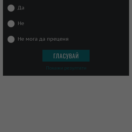
Да
Не
Не мога да преценя
Покажи резултати