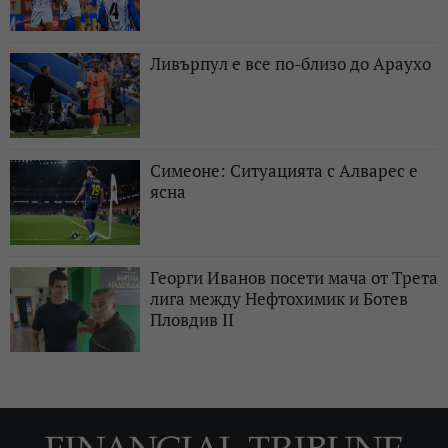
Ливърпул е все по-близо до Араухо
Симеоне: Ситуацията с Алварес е
ясна
Георги Иванов посети мача от Трета
лига между Нефтохимик и Ботев
Пловдив II