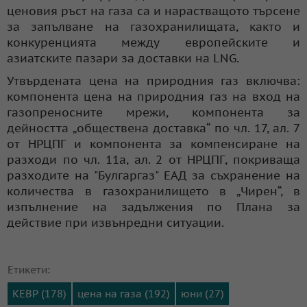
ценовия ръст на газа са и нарастващото търсене
за запълване на газохранилищата, както и
конкуренцията между европейските и
азиатските пазари за доставки на LNG.
Утвърдената цена на природния газ включва:
компонента цена на природния газ на вход на
газопреносните мрежи, компонента за
дейността „обществена доставка“ по чл. 17, ал. 7
от НРЦПГ и компонента за компенсиране на
разходи по чл. 11а, ал. 2 от НРЦПГ, покриваща
разходите на "Булгаргаз" ЕАД за съхранение на
количества в газохранилището в „Чирен“, в
изпълнение на задължения по Плана за
действие при извънредни ситуации.
Етикети:
КЕВР (178)
цена на газа (192)
юни (27)