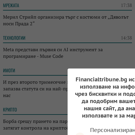
МРЕЖАТА
17:38
Мерил Стрийп организира търг с костюми от „Дяволът
носи Прада 2“
ТЕХНОЛОГИИ
14:38
Meta представи първия си AI инструмент за
програмиране - Muse Code
ИМОТИ
13:14
Financialtribune.bg и
И през второто тримесечие на годината: Къщата
използване на инфо
запазва статута си на най-предпочитаното жилище у
чрез бисквитки и под
нас
да подобрим вашет
нашия сайт, да ан
КРИПТО
13:02
използвате и за ма
Борба срещу прането на пари: Регулаторите в Япония
затягат контрола на криптоборсите в страната
Персонализиран