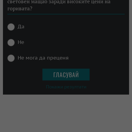
световен мащаб заради високите цени на
горивата?
Да
Не
Не мога да преценя
Покажи резултати