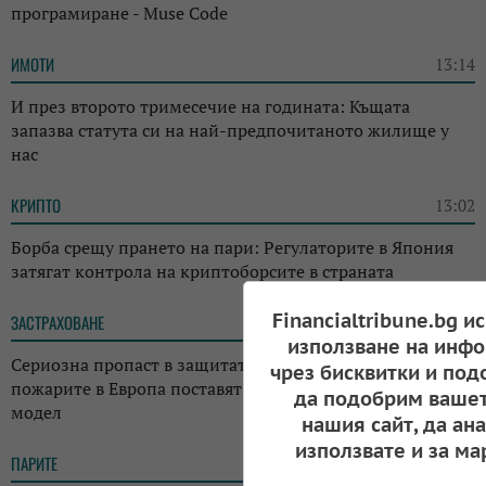
програмиране - Muse Code
ИМОТИ
13:14
И през второто тримесечие на годината: Къщата
запазва статута си на най-предпочитаното жилище у
нас
КРИПТО
13:02
Борба срещу прането на пари: Регулаторите в Япония
затягат контрола на криптоборсите в страната
Financialtribune.bg и
ЗАСТРАХОВАНЕ
12:08
използване на инфо
Сериозна пропаст в защитата: Екстремните горещини и
чрез бисквитки и под
пожарите в Европа поставят под риск застрахователния
да подобрим вашет
модел
нашия сайт, да ан
използвате и за ма
ПАРИТЕ
11:35