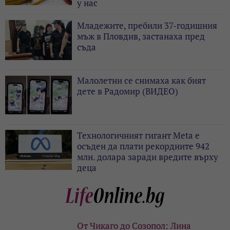
у нас
Младежите, пребили 37-годишния
мъж в Пловдив, застанаха пред
съда
Малолетни се снимаха как бият
дете в Радомир (ВИДЕО)
Технологичният гигант Meta е
осъден да плати рекордните 942
млн. долара заради вредите върху
деца
От Чикаго до Созопол: Лина