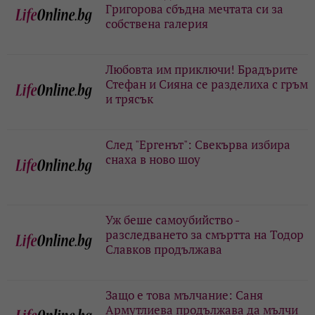
Григорова сбъдна мечтата си за
собствена галерия
Любовта им приключи! Брадърите
Стефан и Сияна се разделиха с гръм
и трясък
След "Ергенът": Свекърва избира
снаха в ново шоу
Уж беше самоубийство -
разследването за смъртта на Тодор
Славков продължава
Защо е това мълчание: Саня
Армутлиева продължава да мълчи