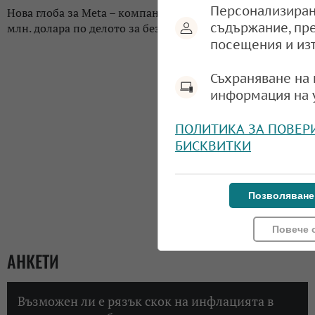
Персонализиран
Нова глоба за Meta – компанията трябва да плати 567
съдържание, пр
млн. долара по делото за безопасността на децата
посещения и из
Съхраняване на 
информация на 
ПОЛИТИКА ЗА ПОВЕР
БИСКВИТКИ
Позволяване
Повече 
АНКЕТИ
Възможен ли е рязък скок на инфлацията в