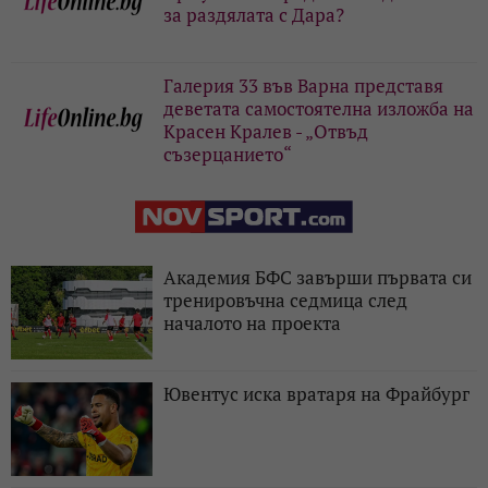
за раздялата с Дара?
Галерия 33 във Варна представя
деветата самостоятелна изложба на
Красен Кралев - „Отвъд
съзерцанието“
Академия БФС завърши първата си
тренировъчна седмица след
началото на проекта
Ювентус иска вратаря на Фрайбург