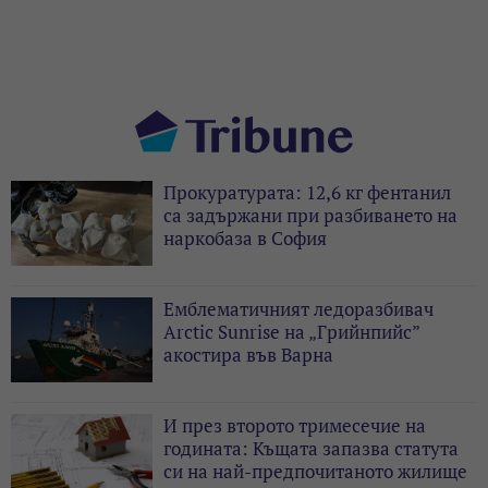
Прокуратурата: 12,6 кг фентанил
са задържани при разбиването на
наркобаза в София
Емблематичният ледоразбивач
Arctic Sunrise на „Грийнпийс”
акостира във Варна
И през второто тримесечие на
годината: Къщата запазва статута
си на най-предпочитаното жилище