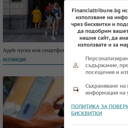
Financialtribune.bg и
използване на инфо
чрез бисквитки и под
да подобрим вашет
нашия сайт, да ан
използвате и за ма
Apple пусна нов смартфон от серия E с чип за ИИ
Персонализиран
МУЛТИМЕДИЯ
13:14, 20.02.2025
съдържание, пр
посещения и из
Съхраняване на 
информация на 
ПОЛИТИКА ЗА ПОВЕР
БИСКВИТКИ