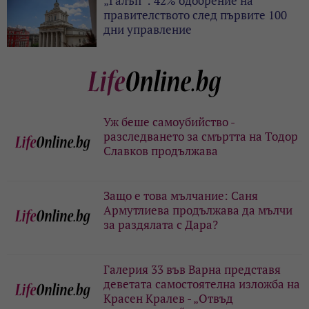
„Галъп”: 42% одобрение на
правителството след първите 100
дни управление
Уж беше самоубийство -
разследването за смъртта на Тодор
Славков продължава
Защо е това мълчание: Саня
Армутлиева продължава да мълчи
за раздялата с Дара?
Галерия 33 във Варна представя
деветата самостоятелна изложба на
Красен Кралев - „Отвъд