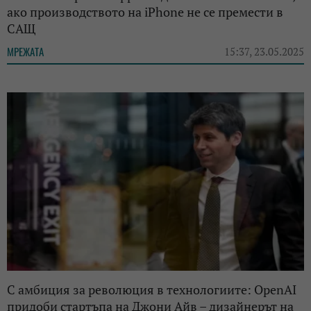
ако производството на iPhone не се премести в
САЩ
МРЕЖАТА
15:37, 23.05.2025
С амбиция за революция в технологиите: OpenAI
придоби стартъпа на Джони Айв – дизайнерът на