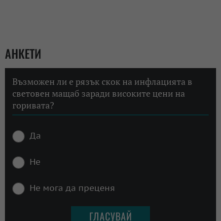
АНКЕТИ
Възможен ли е рязък скок на инфлацията в
световен мащаб заради високите цени на
горивата?
Да
Не
Не мога да преценя