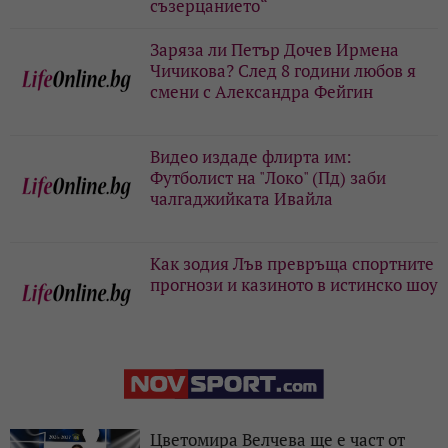
съзерцанието“
Заряза ли Петър Дочев Ирмена
Чичикова? След 8 години любов я
смени с Александра Фейгин
Видео издаде флирта им:
Футболист на "Локо" (Пд) заби
чалгаджийката Ивайла
Как зодия Лъв превръща спортните
прогнози и казиното в истинско шоу
Цветомира Велчева ще е част от