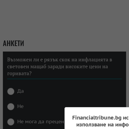
АНКЕТИ
Възможен ли е рязък скок на инфлацията в
световен мащаб заради високите цени на
горивата?
Да
Не
Financialtribune.bg и
Не мога да преценя
използване на инфо