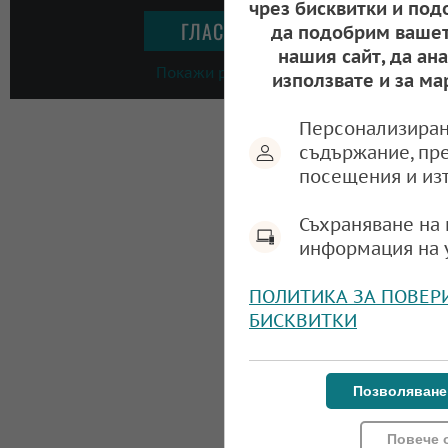
чрез бисквитки и под
да подобрим вашет
нашия сайт, да ан
Покажи резултати
използвате и за ма
Персонализиран
съдържание, пр
посещения и из
Съхраняване на 
информация на 
ПОЛИТИКА ЗА ПОВЕР
БИСКВИТКИ
Позволяване
Повече 