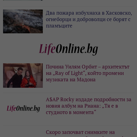
Два пожара избухнаха в Хасковско,
огнеборци и доброволци се борят с
пламъците
Почина Уилям Орбит – архитектът
на „Ray of Light“, който промени
музиката на Мадона
A$AP Rocky издаде подробности за
новия албум на Риана: „Тя е в
студиото в момента“
Скоро започват снимките на