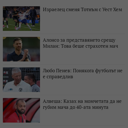
Израелец сменя Тотнъм с Уест Хем
Алонсо за представянето срещу
Милан: Това беше страхотен мач
Любо Пенев: Понякога футболът не
е справедлив
Алвеша: Казах на момчетата да не
губим мача до 40-ата минута