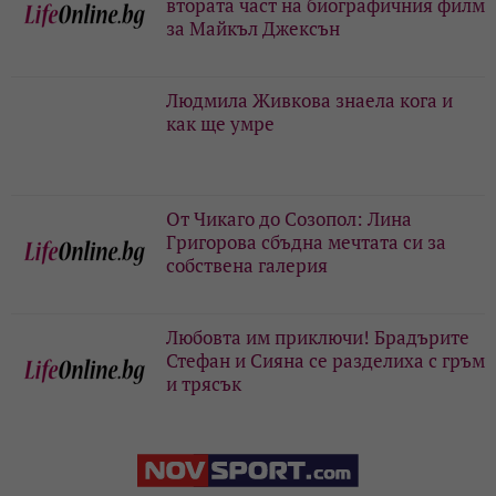
втората част на биографичния филм
за Майкъл Джексън
Людмила Живкова знаела кога и
как ще умре
От Чикаго до Созопол: Лина
Григорова сбъдна мечтата си за
собствена галерия
Любовта им приключи! Брадърите
Стефан и Сияна се разделиха с гръм
и трясък