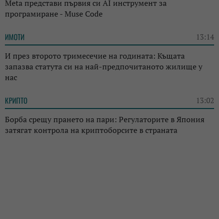
Meta представи първия си AI инструмент за
програмиране - Muse Code
ИМОТИ
13:14
И през второто тримесечие на годината: Къщата
запазва статута си на най-предпочитаното жилище у
нас
КРИПТО
13:02
Борба срещу прането на пари: Регулаторите в Япония
затягат контрола на криптоборсите в страната