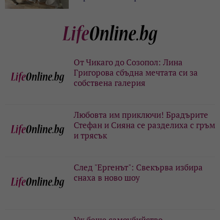
От Чикаго до Созопол: Лина
Григорова сбъдна мечтата си за
собствена галерия
Любовта им приключи! Брадърите
Стефан и Сияна се разделиха с гръм
и трясък
След "Ергенът": Свекърва избира
снаха в ново шоу
Уж беше самоубийство -