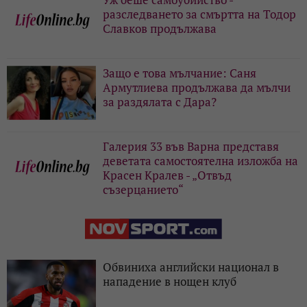
разследването за смъртта на Тодор
Славков продължава
Защо е това мълчание: Саня
Армутлиева продължава да мълчи
за раздялата с Дара?
Галерия 33 във Варна представя
деветата самостоятелна изложба на
Красен Кралев - „Отвъд
съзерцанието“
Обвиниха английски национал в
нападение в нощен клуб