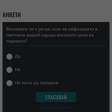
АНКЕТИ
Възможен ли е рязък скок на инфлацията в
световен мащаб заради високите цени на
горивата?
Да
Не
Не мога да преценя
Покажи резултати