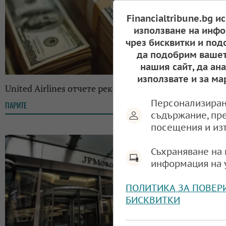
Financialtribune.bg и
използване на инфо
чрез бисквитки и под
да подобрим вашет
нашия сайт, да ан
използвате и за ма
United Airlines отчете рекордни приходи
Персонализиран
ПАРИТЕ
09:09, 22.01.2025
съдържание, пр
посещения и из
Съхраняване на 
информация на 
ПОЛИТИКА ЗА ПОВЕР
БИСКВИТКИ