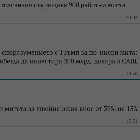
телевизия съкращава 900 работни места
20:03,
т споразумението с Тръмп за по-ниски мита:
беща да инвестира 200 млрд. долара в САЩ
10:26,
 митата за швейцарския внос от 39% на 15%
17:31,