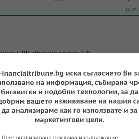
15:39,
ихва в Швейцария остава 0 %
12:28,
Financialtribune.bg иска съгласието Ви з
зползване на информация, събирана чр
бисквитки и подобни технологии, за да
добрим вашето изживяване на нашия са
т износ за САЩ намаля до най-ниското си н
да анализираме как го използвате и за
маркетингови цели.
15:54,
Персонализирана реклама и съдържание,