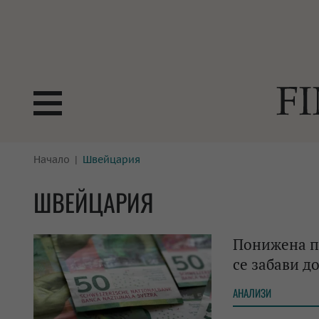
БОРСИ
Начало
Швейцария
ТЕХНОЛ
КРИПТО
АНАЛИЗ
ШВЕЙЦАРИЯ
БАНКИ
МРЕЖАТ
Понижена п
ПАРИТЕ
ИМОТИ
се забави до
ЗАСТРАХОВАНЕ
АВТОМО
АНАЛИЗИ
ЕНЕРГЕТИКА
МУЛТИМ