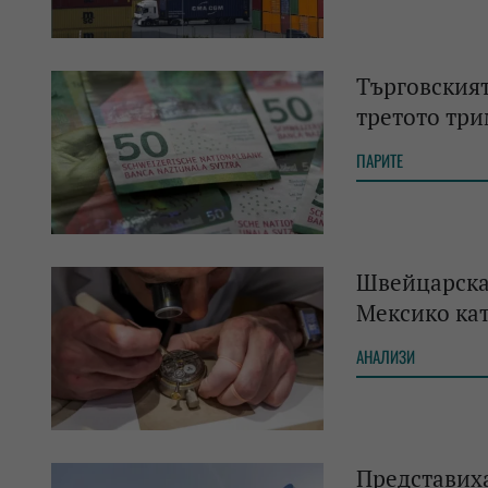
Търговският
третото тр
ПАРИТЕ
Швейцарска
Мексико кат
АНАЛИЗИ
Представиха