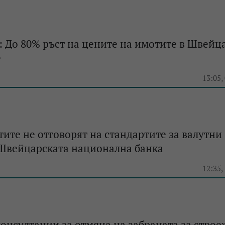
 До 80% ръст на цените на имотите в Швейц
е
13:05,
ите не отговорят на стандартите за валутни
 Швейцарската национална банка
12:35,
онсултации за отмяна на забраната за строе