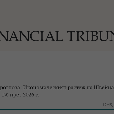
ОГИИ
За нас
Реклама
Ко
И
Част от Tribune Media Gr
А
рогноза: Икономическият растеж на Швейц
 1% през 2026 г.
БИЛИ
12:45,
ЕДИЯ