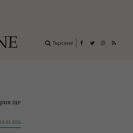
Търсене
Facebook
Twitter
Instagram
RSS
нтакти
oup
ария ще
 18.03.2026