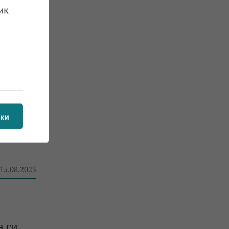
ик
 19.08.2025
ки
с ръст
 15.08.2025
а си