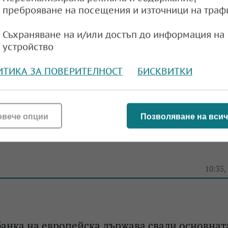
преброяване на посещения и източници на траф
Съхраняване на и/или достъп до информация на
акета в Швейцария вече приемат плащания в
устройство
и и други криптовалути
ИТИКА ЗА ПОВЕРИТЕЛНОСТ
БИСКВИТКИ
10:00,
овече опции
Позволяване на всич
яне: Швейцарската икономика се свива, БВП 
%
10:35,
анка на европейска държава свали основнат