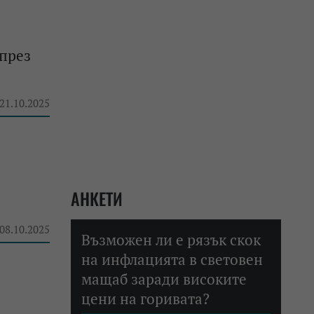
 през
 21.10.2025
АНКЕТИ
 08.10.2025
Възможен ли е рязък скок
на инфлацията в световен
мащаб заради високите
цени на горивата?