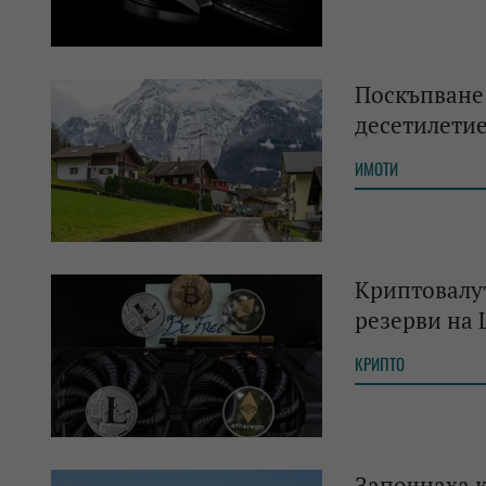
Поскъпване:
десетилети
ИМОТИ
Криптовалут
резерви на
КРИПТО
Започнаха к