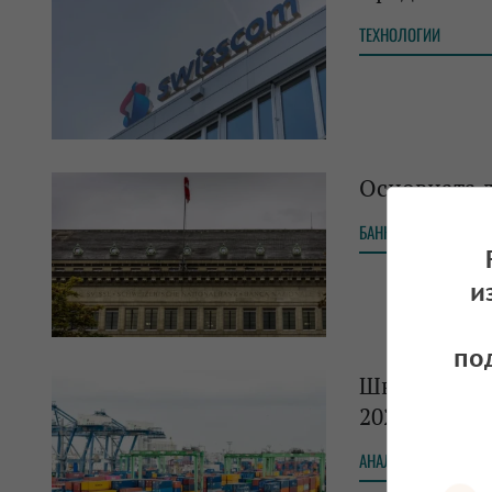
ТЕХНОЛОГИИ
Основната л
БАНКИ
и
по
Швейцарския
2020 г.
АНАЛИЗИ