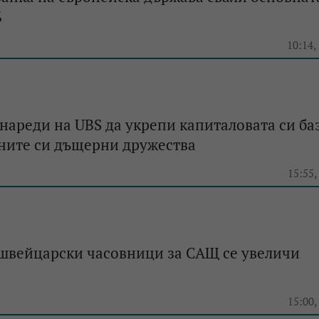
%
10:14,
ареди на UBS да укрепи капиталовата си баз
ните си дъщерни дружества
15:55,
 швейцарски часовници за САЩ се увеличи
15:00,