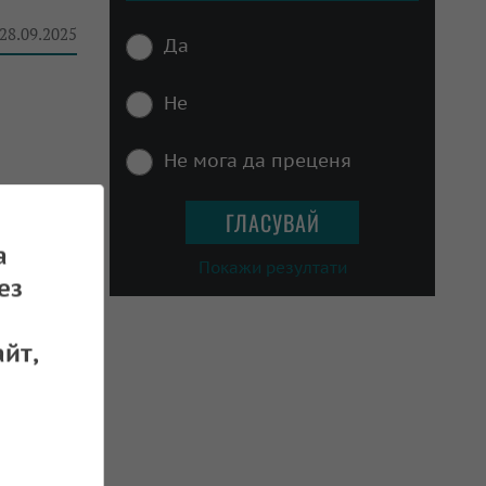
 28.09.2025
Да
Не
Не мога да преценя
 25.09.2025
а
Покажи резултати
ез
йт,
иво от
 18.09.2025