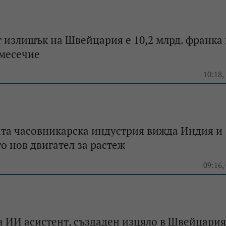
 излишък на Швейцария е 10,2 млрд. франка
имесечие
10:18,
та часовникарска индустрия вижда Индия и
о нов двигател за растеж
09:16,
 ИИ асистент, създаден изцяло в Швейцария