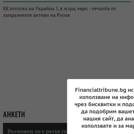
ЕК отпуска на Украйна 1,4 млрд. евро - печалба от
замразените активи на Русия
Financialtribune.bg и
използване на инфо
чрез бисквитки и под
да подобрим вашет
АНКЕТИ
нашия сайт, да ан
използвате и за ма
Възможен ли е рязък скок на инфлацията в