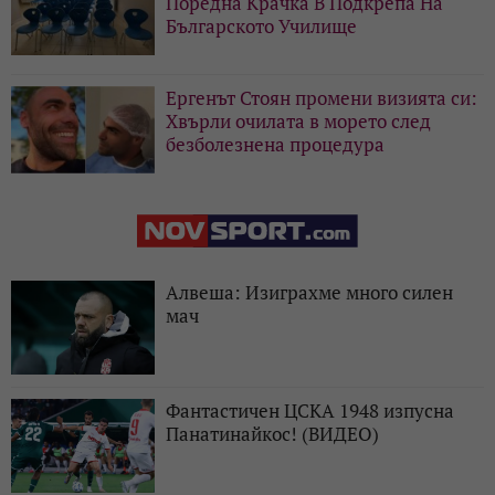
Поредна Крачка В Подкрепа На
Българското Училище
Ергенът Стоян промени визията си:
Хвърли очилата в морето след
безболезнена процедура
Алвеша: Изиграхме много силен
мач
Фантастичен ЦСКА 1948 изпусна
Панатинайкос! (ВИДЕО)