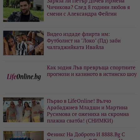
Заряза ли Петър Дочев Ирмена
Чичикова? След 8 години любов я
смени с Александра Фейгин
Видео издаде флирта им:
Футболист на "Локо" (Пд) заби
чалгаджийката Ивайла
Как зодия Лъв превръща спортните
прогнози и казиното в истинско шоу
Първо в LifeOnline! Вълчо
Арабаджиев Младши и Мартина
Русимова сe oжениха на скромна
плажна сватба! (СНИМКИ)
Феникс На Доброто И 8888.Bg С