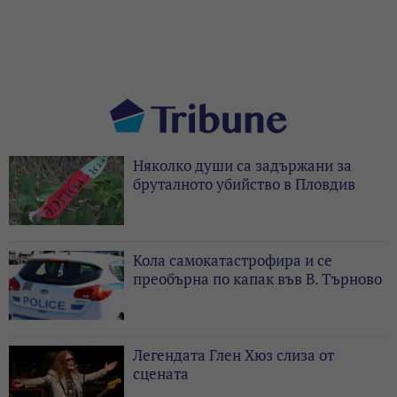
Няколко души са задържани за
бруталното убийство в Пловдив
Кола самокатастрофира и се
преобърна по капак във В. Търново
Легендата Глен Хюз слиза от
сцената