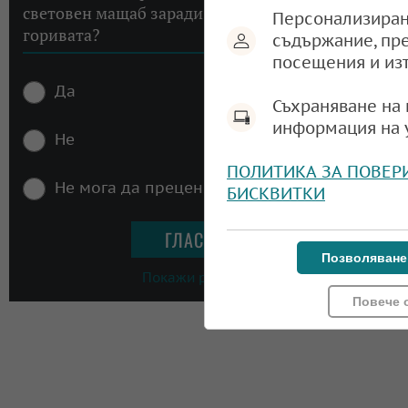
световен мащаб заради високите цени на
Персонализиран
горивата?
съдържание, пр
посещения и из
Да
Съхраняване на 
информация на 
Не
ПОЛИТИКА ЗА ПОВЕР
Не мога да преценя
БИСКВИТКИ
Позволяване
Покажи резултати
Повече 