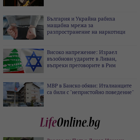
България и Украйна рабиха
мащабна мрежа за
разпространение на наркотици
Високо напрежение: Израел
възобнови ударите в Ливан,
въпреки преговорите в Рим
МВР в Банско обяви: Италианците
са били с "непристойно поведение"