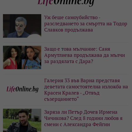
Уж беше самоубийство -
разследването за смъртта на Тодор
Славков продължава
Защо е това мълчание: Саня
Армутлиева продължава да мълчи
за раздялата с Дара?
Галерия 33 във Варна представя
деветата самостоятелна изложба на
Красен Кралев - „Отвъд
съзерцанието“
Заряза ли Петър Дочев Ирмена
Чичикова? След 8 години любов я
смени с Александра Фейгин