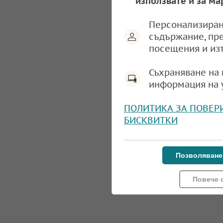
използвате и за ма
Персонализиран
съдържание, пр
посещения и из
Съхраняване на 
информация на 
ПОЛИТИКА ЗА ПОВЕР
БИСКВИТКИ
Позволяване
Повече 