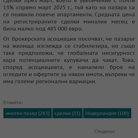
сделки през март, което е увеличение с почти
13% спрямо март 2025 г., тъй като на пазара са
се появили повече апартаменти. Средната цена
на регистрираните сделки миналия месец е
била малко под 485 000 евро.
От брокерската асоциация посочват, че пазарът
на жилища изглежда се стабилизира, но също
така предположи, че глобалната несигурност
кара потенциалните купувачи да чакат. Това,
според асоциацията, е намалило броя на
огледите и офертите за някои имоти, въпреки че
има големи регионални вариации.
Етикети:
имотен пазар (283)
сделки (51)
Нидерландия (100)
Сподели: