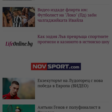
Видео издаде флирта им:
Футболист на "Локо" (Пд) заби
чалгаджийката Ивайла
Как зодия Лъв превръща спортните
прогнози и казиното в истинско шоу
Екзекуторът на Лудогорец с нова
победа в Европа (ВИДЕО)
Антъни Генов е полуфиналист в