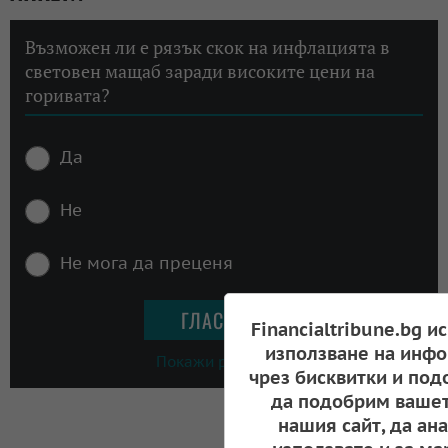
Възможен ли е рязък скок на инфлацията в
световен мащаб заради високите цени на
горивата?
Да
Не
Не мога да преценя
Financialtribune.bg и
използване на инфо
Покажи резултати
чрез бисквитки и под
да подобрим вашет
нашия сайт, да ан