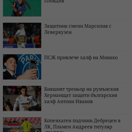
Пловдив
Защитник смени Марсилия с
Леверкузен
ПСЖ привлече халф на Монако
Бившият треньор на румънския
Херманщат защити българския
халф Антони Иванов
Копенхаген подчини Дебрецен в
ЛК, Пламен Андреев титуляр