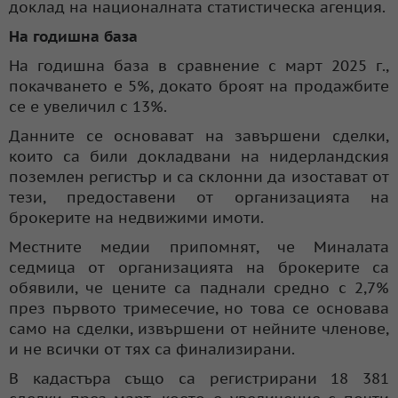
доклад на националната статистическа агенция.
На годишна база
На годишна база в сравнение с март 2025 г.,
покачването е 5%, докато броят на продажбите
се е увеличил с 13%.
Данните се основават на завършени сделки,
които са били докладвани на нидерландския
поземлен регистър и са склонни да изостават от
тези, предоставени от организацията на
брокерите на недвижими имоти.
Местните медии припомнят, че Миналата
седмица от организацията на брокерите са
обявили, че цените са паднали средно с 2,7%
през първото тримесечие, но това се основава
само на сделки, извършени от нейните членове,
и не всички от тях са финализирани.
В кадастъра също са регистрирани 18 381