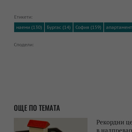
Етикети:
наеми (130)
Бургас (14)
София (159)
апартамент
Сподели:
ОЩЕ ПО ТЕМАТА
Рекордни це
в надпревар