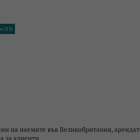
и (33)
ни на наемите във Великобритания, аренда
а за клиенти