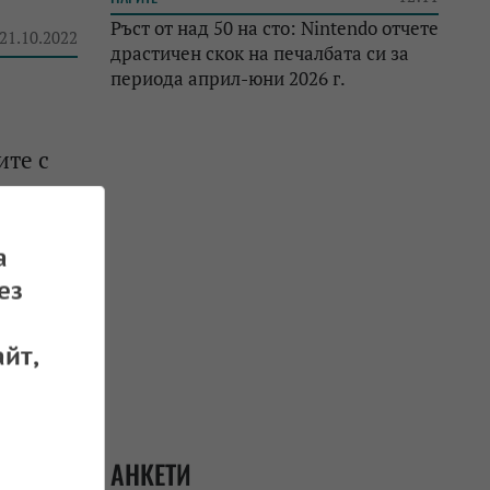
Ръст от над 50 на сто: Nintendo отчете
 21.10.2022
драстичен скок на печалбата си за
периода април-юни 2026 г.
ите с
 07.10.2022
а
ез
йт,
АНКЕТИ