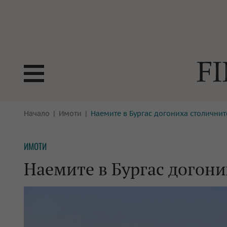
БОРСИ
Начало
Имоти
Наемите в Бургас догониха столичнит
ТЕХНОЛ
КРИПТО
АНАЛИЗ
ИМОТИ
БАНКИ
МРЕЖАТ
Наемите в Бургас догони
ПАРИТЕ
ИМОТИ
ЗАСТРАХОВАНЕ
АВТОМО
ЕНЕРГЕТИКА
МУЛТИМ