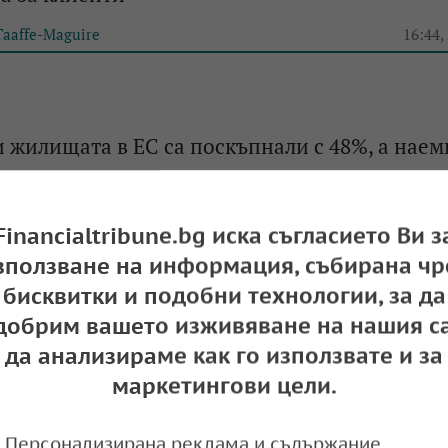
Taaffe-Maguire
16:44,
и жилищата в ЕС са поскъпнали с 48%, а наем
e
14:39,
Financialtribune.bg иска съгласието Ви з
зползване на информация, събирана чр
бисквитки и подобни технологии, за да
добрим вашето изживяване на нашия са
да анализираме как го използвате и за
маркетингови цели.
Персонализирана реклама и съдържание,