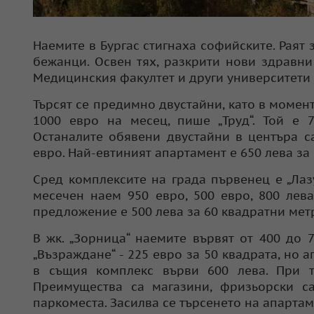
Наемите в Бургас стигнаха софийските. Раят
бежанци. Освен тях, разкрити нови здравни
Медицинския факултет и други университети 
Търсят се предимно двустайни, като в момен
1000 евро на месец, пише „Труд“. Той е 7
Останалите обявени двустайни в центъра са
евро. Най-евтиният апартамент е 650 лева за 
Сред комплексите на града първенец е „Лаз
месечен наем 950 евро, 500 евро, 800 лева
предложение е 500 лева за 60 квадратни мет
В жк. „Зорница“ наемите вървят от 400 до 
„Възраждане“ - 225 евро за 50 квадрата, но 
в същия комплекс върви 600 лева. При тр
Преимущества са магазини, фризьорски са
паркоместа. Засилва се търсенето на апартам