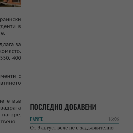
краински
уденти в
те.
длага за
комясто.
550, 400
аменти с
евтиното
ие е във
ПОСЛЕДНО ДОБАВЕНИ
квадрата
нагоре.
ПАРИТЕ
16:06
ствено -
От 9 август вече не е задължително