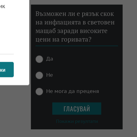
ик
Възможен ли е рязък скок
на инфлацията в световен
мащаб заради високите
цени на горивата?
Да
ки
Не
Не мога да преценя
Покажи резултати