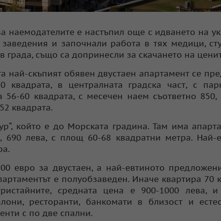
 за наемодателите е настъпил още с идването на у
 заведения и започнали работа в тях медици, ст
в града, също са допринесли за скачането на цени
та най-скъпият обявен двустаен апартамент се пре
0 квадрата, в централната градска част, с пар
 56-60 квадрата, с месечен наем съответно 850, 
52 квадрата.
ур“, който е до Морската градина. Там има апарт
, 690 лева, с площ 60-68 квадратни метра. Най-
ра.
700 евро за двустаен, а най-евтиното предложен
апартаментът е полуобзаведен. Иначе квартира 70 
истайните, средната цена е 900-1000 лева, и 
лони, ресторанти, банкомати в близост и есте
енти с по две спални.