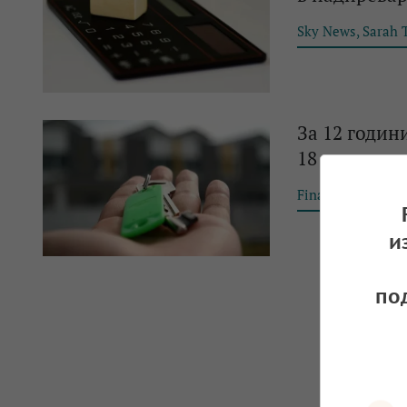
Sky News, Sarah 
За 12 годин
18 на сто
Financial Tribun
и
по