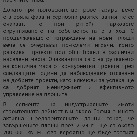
Докато при търговските центрове пазарът вече
е в зряла фаза и сериозни размествания не се
очакват, то при ритейл парковете
окрупняването на собствеността е в ход. С
продължаващото изграждане на нови площи
вече се очертават по-големи играчи, които
развиват проекти под общ бранд в различни
населени места. Очакванията са с натрупването
на критична маса от конкурентни проекти през
следващите години да наблюдаваме отсяване
на добрите проекти, като ключови за успеха ще
са добрият мениджмънт и ефективното
управление на площите.
В сегмента на индустриалните имоти
строителната дейност в и около София е много
активна. Предварителните данни сочат, че
завършените площи през 2024 г. ще са около
200 000 кв. м. Това вероятно ще бъде третият