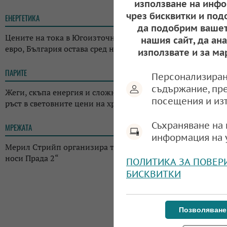
използване на инфо
чрез бисквитки и под
ЕНЕРГЕТИКА
12:29
да подобрим вашет
Цените на тока в Югоизточна Европа скочиха над 700
нашия сайт, да ан
евро, България остава сред най-евтините пазари
използвате и за ма
ПАРИТЕ
18:05
Персонализиран
съдържание, пр
Жеги, скъпа енергия и сложна геополитика: ФАО отчете
посещения и из
ръст в световните цени на храните
Съхраняване на 
МРЕЖАТА
17:38
информация на 
Мерил Стрийп организира търг с костюми от „Дяволът
носи Прада 2“
ПОЛИТИКА ЗА ПОВЕР
БИСКВИТКИ
Позволяване