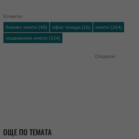
Етикети:
бизнес имоти (40)
офис площи (16)
имоти (264)
недвижими имоти (324)
Сподели:
ОЩЕ ПО ТЕМАТА