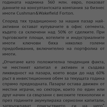
годината надмина 360 млн. евро, показват
данните на консултантската компания за бизнес
имоти Cushman&Wakefield Forton.
Според тях традиционно за нашия пазар най-
активни остават купувачите в офис сегмента,
където са сключени над 50% от сделките. При
търговските площи, хотелите и индустриалните
имоти ключови бяха няколко големи
придобивания, включително на портфолиа от
имоти.
„Отчитаме като положителна тенденция факта,
че местният капитал е активен и създава
ликвидност на пазара, което води до над 60%
ръст в инвестиционния обем за текущата година
спрямо предходната. Пазарът остава движен от
местни играчи, но сектори, които по един или
друг начин са свързани с високите технологии и
през годините акумулираха сериозни капитали,
затвърждават присъствието си на него“,