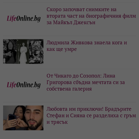
Скоро започват снимките на
втората част на биографичния филм
за Майкъл Джексън
Людмила Живкова знаела кога и
как ще умре
От Чикаго до Созопол: Лина
Григорова сбъдна мечтата си за
собствена галерия
Любовта им приключи! Брадърите
Стефан и Сияна се разделиха с гръм
и трясък