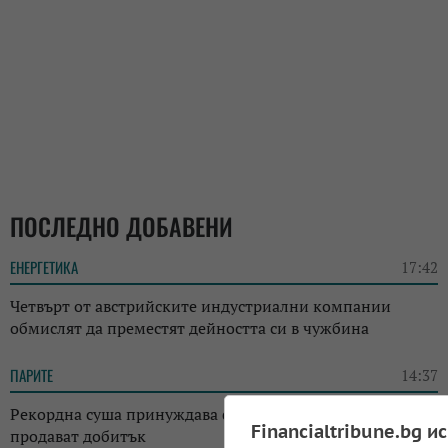
ПОСЛЕДНО ДОБАВЕНИ
ЕНЕРГЕТИКА
17:42
Четвърт от австрийските индустриални компании
обмислят да преместят дейността си в чужбина
ПАРИТЕ
14:37
Рекордна суша принуждава фермерите в Австрия да
Financialtribune.bg и
продават добитък