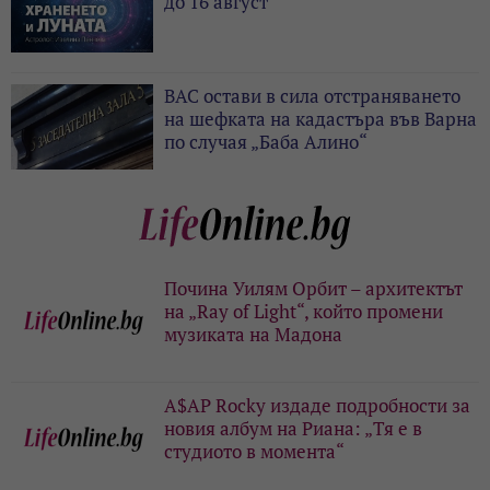
до 16 август
ВАС остави в сила отстраняването
на шефката на кадастъра във Варна
по случая „Баба Алино“
Почина Уилям Орбит – архитектът
на „Ray of Light“, който промени
музиката на Мадона
A$AP Rocky издаде подробности за
новия албум на Риана: „Тя е в
студиото в момента“