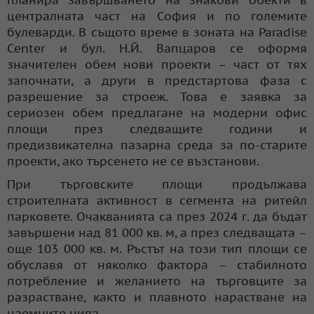
централната част на София и по големите
булеварди. В същото време в зоната на Paradise
Center и бул. Н.Й. Вапцаров се оформя
значителен обем нови проекти – част от тях
започнати, а други в предстартова фаза с
разрешение за строеж. Това е заявка за
сериозен обем предлагане на модерни офис
площи през следващите години и
предизвикателна пазарна среда за по-старите
проекти, ако търсенето не се възстанови.
При търговските площи продължава
строителната активност в сегмента на ритейл
парковете. Очакванията са през 2024 г. да бъдат
завършени над 81 000 кв. м, а през следващата –
още 103 000 кв. м. Ръстът на този тип площи се
обуславя от няколко фактора – стабилното
потребление и желанието на търговците за
разрастване, както и плавното нарастване на
наемните нива.