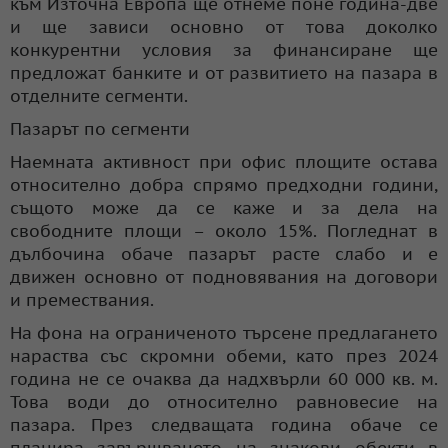
към Източна Европа ще отнеме поне година-две
и ще зависи основно от това доколко
конкурентни условия за финансиране ще
предложат банките и от развитието на пазара в
отделните сегменти.
Пазарът по сегменти
Наемната активност при офис площите остава
относително добра спрямо предходни години,
същото може да се каже и за дела на
свободните площи – около 15%. Погледнат в
дълбочина обаче пазарът расте слабо и е
движен основно от подновявания на договори
и премествания.
На фона на ограниченото търсене предлагането
нараства със скромни обеми, като през 2024
година не се очаква да надхвърли 60 000 кв. м.
Това води до относително равновесие на
пазара. През следващата година обаче се
планира завършването на знакови обекти в