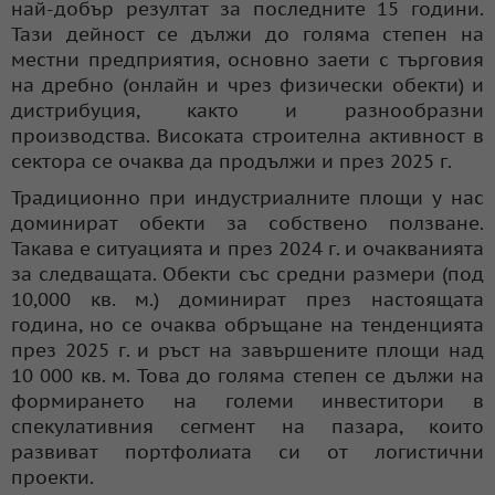
най-добър резултат за последните 15 години.
Тази дейност се дължи до голяма степен на
местни предприятия, основно заети с търговия
на дребно (онлайн и чрез физически обекти) и
дистрибуция, както и разнообразни
производства. Високата строителна активност в
сектора се очаква да продължи и през 2025 г.
Традиционно при индустриалните площи у нас
доминират обекти за собствено ползване.
Такава е ситуацията и през 2024 г. и очакванията
за следващата. Обекти със средни размери (под
10,000 кв. м.) доминират през настоящата
година, но се очаква обръщане на тенденцията
през 2025 г. и ръст на завършените площи над
10 000 кв. м. Това до голяма степен се дължи на
формирането на големи инвеститори в
спекулативния сегмент на пазара, които
развиват портфолиата си от логистични
проекти.