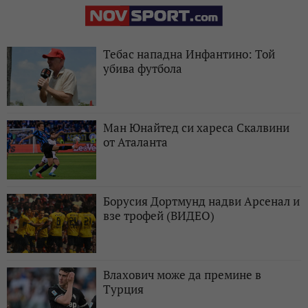
Тебас нападна Инфантино: Той
убива футбола
Ман Юнайтед си хареса Скалвини
от Аталанта
Борусия Дортмунд надви Арсенал и
взе трофей (ВИДЕО)
Влахович може да премине в
Турция