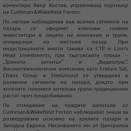
коментира Явор Костов, управляващ партньор
на Cushman&Wakefield Forton.
По негови наблюдения във всички сегменти на
пазара се оформят ключови големи
инвеститори в лицето на компании и групи,
опериращи на местния пазар. При
индустриалните имоти такива са CTP и Lion’s
Head Investments, при търговските площи –
„Тринити кепитъл“ и „Видеолукс“.
Високотехнологични компании, като Enduro Sat,
Chaos Group и SiteGround се утвърдиха в
различни сегменти на пазара, докато при
хотелите големите хотелски групи традиционно
растат чрез придобивания.
По отношение на чуждите капитали от
Cushman&Wakefield Forton наблюдават знаци за
разведряване основно на зрелите пазари в
Западна Европа. Насочването им от Централна