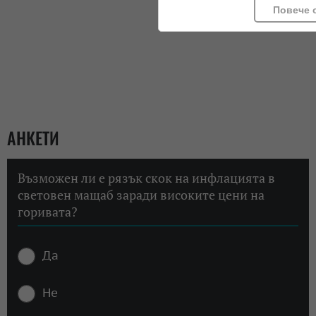
Повече 
АНКЕТИ
Възможен ли е рязък скок на инфлацията в
световен мащаб заради високите цени на
горивата?
Да
Не