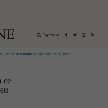
Търсене
Facebook
Twitter
Instagram
RSS
ти, строени изцяло за отдаване под наем
нтакти
oup
 се
ени