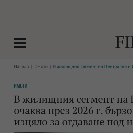
БОРСИ
Начало
Имоти
В жилищния сегмент на Централна и И
ТЕХНОЛ
КРИПТО
АНАЛИЗ
ИМОТИ
БАНКИ
МРЕЖАТ
В жилищния сегмент на 
ПАРИТЕ
ИМОТИ
очаква през 2026 г. бърз
ЗАСТРАХОВАНЕ
АВТОМО
изцяло за отдаване под 
ЕНЕРГЕТИКА
МУЛТИМ