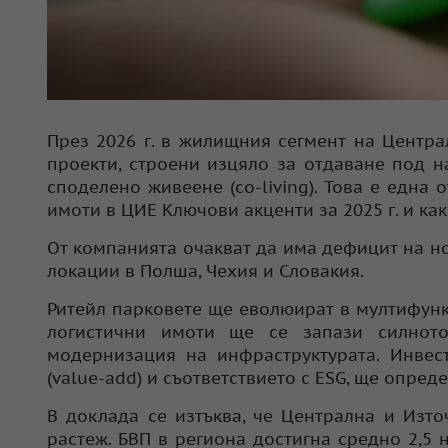
През 2026 г. в жилищния сегмент на Центра
проекти, строени изцяло за отдаване под на
споделено живеене (co-living). Това е една 
имоти в ЦИЕ Ключови акценти за 2025 г. и как
От компанията очакват да има дефицит на н
локации в Полша, Чехия и Словакия.
Ритейл парковете ще еволюират в мултифун
логистични имоти ще се запази силното
модернизация на инфраструктурата. Инвест
(value-add) и съответствието с ESG, ще опред
В доклада се изтъква, че Централна и Изто
растеж. БВП в региона достигна средно 2,5 н