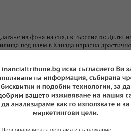
лагане на фона на спад в търсенето: Делът н
илища под наем в Канада нарасна драстичн
e
19:00,
Financialtribune.bg иска съгласието Ви з
зползване на информация, събирана чр
бисквитки и подобни технологии, за да
риза в Испания: Държавата купува имоти з
добрим вашето изживяване на нашия са
които ще пусне с достъпен наем
да анализираме как го използвате и за
e
09:09,
маркетингови цели.
Персонализирана реклама и съдържание,