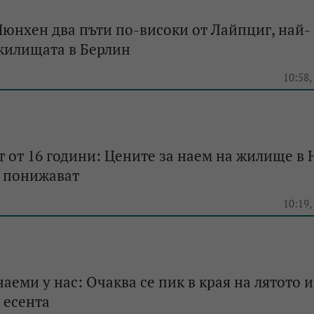
юнхен два пъти по-високи от Лайпциг, най-
жилищата в Берлин
e
10:58,
т от 16 години: Цените за наем на жилище в 
е понижават
e
10:19,
наеми у нас: Очаква се пик в края на лятото и
 есента