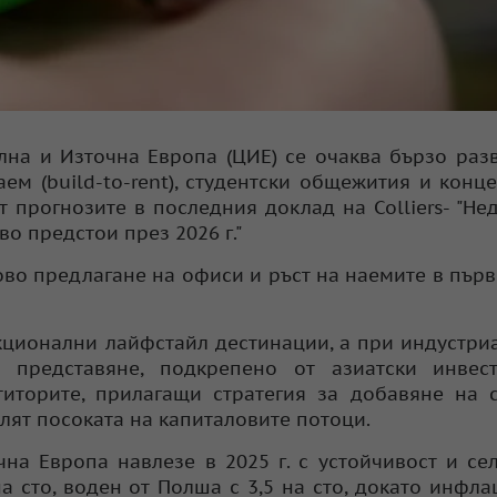
лна и Източна Европа (ЦИЕ) се очаква бързо раз
ем (build-to-rent), студентски общежития и конц
от прогнозите в последния доклад на Colliers- "Н
во предстои през 2026 г."
ово предлагане на офиси и ръст на наемите в пър
кционални лайфстайл дестинации, а при индустри
 представяне, подкрепено от азиатски инвес
иторите, прилагащи стратегия за добавяне на 
елят посоката на капиталовите потоци.
чна Европа навлезе в 2025 г. с устойчивост и се
а сто, воден от Полша с 3,5 на сто, докато инфла