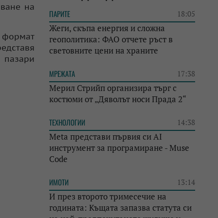
яване на
ПАРИТЕ
18:05
Жеги, скъпа енергия и сложна
н формат
геополитика: ФАО отчете ръст в
редставя
световните цени на храните
 пазари
МРЕЖАТА
17:38
Мерил Стрийп организира търг с
костюми от „Дяволът носи Прада 2“
ТЕХНОЛОГИИ
14:38
Meta представи първия си AI
инструмент за програмиране - Muse
Code
ИМОТИ
13:14
И през второто тримесечие на
годината: Къщата запазва статута си