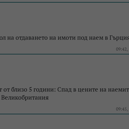
ол на отдаването на имоти под наем в Гърци
e
09:42,
т от близо 5 години: Спад в цените на наемит
 Великобритания
e
09:45,