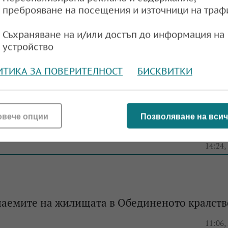
преброяване на посещения и източници на траф
жилища в някои райони на Гърция с ръст ме
Съхраняване на и/или достъп до информация на
устройство
e
12:18,
ИТИКА ЗА ПОВЕРИТЕЛНОСТ
БИСКВИТКИ
аем на жилища в Австрия са скочили значите
овече опции
Позволяване на всич
 годината
e
14:24,
наемите на жилищата в Обединеното кралств
e
11:06,