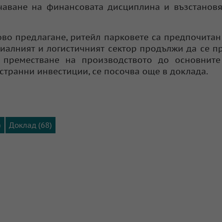
чаване на финансовата дисциплина и възстанов
ово предлагане, ритейл парковете са предпочита
риалният и логистичният сектор продължи да се п
а преместване на производството до основните
естранни инвестиции, се посочва още в доклада.
)
Доклад (68)