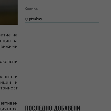
Снимка:
pixabay
©
витие на
епции за
едвижими
вокласни
алните и
тиции и
стойност
лективен
ПОСЛЕДНО ДОБАВЕНИ
цията се