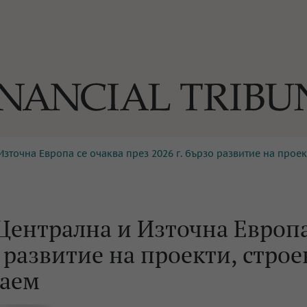
зточна Европа се очаква през 2026 г. бързо развитие на проек
ОГИИ
За нас
Реклама
Ко
И
Част от Tribune Media Gr
А
Централна и Източна Европа
о развитие на проекти, стро
БИЛИ
наем
ЕДИЯ