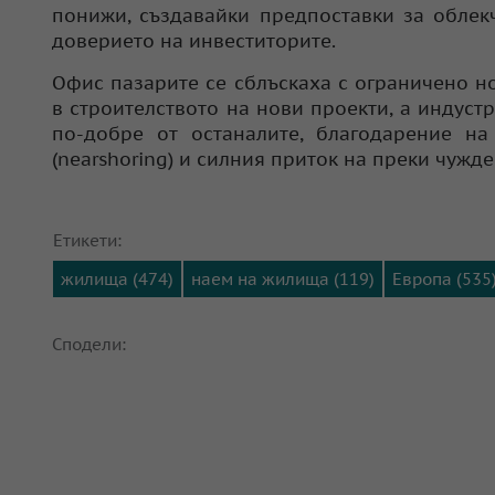
понижи, създавайки предпоставки за облек
доверието на инвеститорите.
Офис пазарите се сблъскаха с ограничено н
в строителството на нови проекти, а индуст
по-добре от останалите, благодарение н
(nearshoring) и силния приток на преки чужд
Етикети:
жилища (474)
наем на жилища (119)
Европа (535
Сподели: