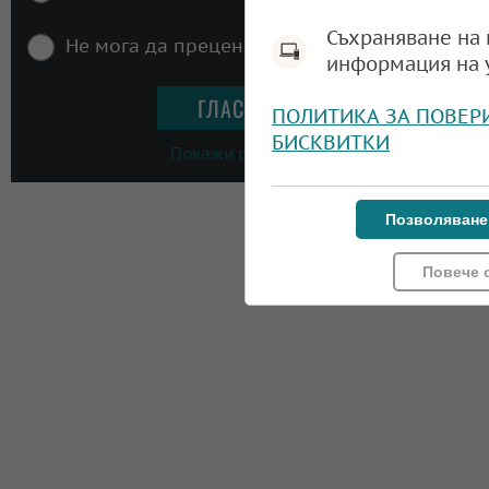
Съхраняване на 
Не мога да преценя
информация на 
ПОЛИТИКА ЗА ПОВЕР
БИСКВИТКИ
Покажи резултати
Позволяване
Повече 