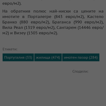
евро/м2).
На обратния полюс най-ниски са цените на
имотите в Порталегре (843 евро/м2), Кастело
Бранко (880 евро/м2), Браганса (990 евро/м2),
Вила Реал (1319 евро/м2), Сантарем (14446 евро/
м2) и Визеу (1505 евро/м2).
Етикети:
Португалия (33)
жилища (474)
имотен пазар (284)
Сподели: