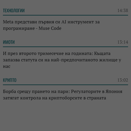
ТЕХНОЛОГИИ
14:38
Meta представи първия си AI инструмент за
програмиране - Muse Code
ИМОТИ
13:14
И през второто тримесечие на годината: Къщата
запазва статута си на най-предпочитаното жилище у
нас
КРИПТО
13:02
Борба срещу прането на пари: Регулаторите в Япония
затягат контрола на криптоборсите в страната