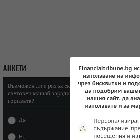
АНКЕТИ
Financialtribune.bg и
използване на инфо
чрез бисквитки и под
Възможен ли е рязък скок на инфлацията в
да подобрим вашет
световен мащаб заради високите цени на
нашия сайт, да ан
горивата?
използвате и за ма
Да
Персонализиран
съдържание, пр
посещения и из
Не