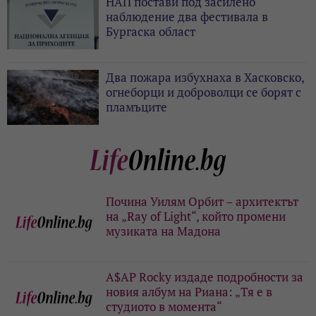
НАП постави под засилено
наблюдение два фестивала в
Бургаска област
Два пожара избухнаха в Хасковско,
огнеборци и доброволци се борят с
пламъците
Почина Уилям Орбит – архитектът
на „Ray of Light“, който промени
музиката на Мадона
A$AP Rocky издаде подробности за
новия албум на Риана: „Тя е в
студиото в момента“