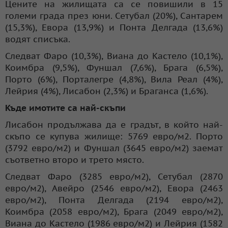
Цените на жилищата са се повишили в 15
големи града през юни. Сетубал (20%), Сантарем
(15,3%), Евора (13,9%) и Понта Делгада (13,6%)
водят списъка.
Следват Фаро (10,3%), Виана до Кастело (10,1%),
Коимбра (9,5%), Фуншал (7,6%), Брага (6,5%),
Порто (6%), Порталегре (4,8%), Вила Реал (4%),
Лейрия (4%), Лисабон (2,3%) и Браганса (1,6%).
Къде имотите са най-скъпи
Лисабон продължава да е градът, в който най-
скъпо се купува жилище: 5769 евро/м2. Порто
(3792 евро/м2) и Фуншал (3645 евро/м2) заемат
съответно второ и трето място.
Следват Фаро (3285 евро/м2), Сетубал (2870
евро/м2), Авейро (2546 евро/м2), Евора (2463
евро/м2), Понта Делгада (2194 евро/м2),
Коимбра (2058 евро/м2), Брага (2049 евро/м2),
Виана до Кастело (1986 евро/м2) и Лейрия (1582