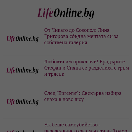
От Чикаго до Созопол: Лина
Григорова сбъдна мечтата си за
собствена галерия
Любовта им приключи! Брадърите
Стефан и Сияна се разделиха с гръм
и трясък
След "Ергенът": Свекърва избира
снаха в ново шоу
Уж беше самоубийство -
разследването за смъртта на Тодор