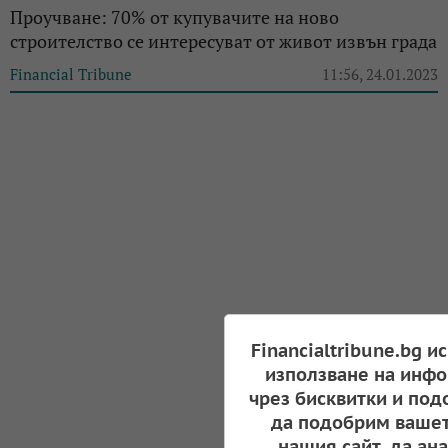
Проучване: 70% от купувачите на ново
строителство се интересуват от живот извън града
Financial Tribune
11:56, 24.01.2023
Financialtribune.bg и
използване на инфо
чрез бисквитки и под
да подобрим вашет
нашия сайт, да ан