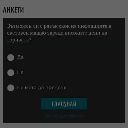
АНКЕТИ
Възможен ли е рязък скок на инфлацията в
световен мащаб заради високите цени на
горивата?
Да
Не
Не мога да преценя
Покажи резултати