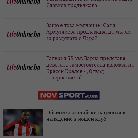
Славков продължава
Защо е това мълчание: Саня
Армутлиева продължава да мълчи
за раздялата с Дара?
Галерия 33 във Варна представя
деветата самостоятелна изложба на
Красен Кралев - „Отвъд
съзерцанието“
Обвиниха английски национал в
нападение в нощен клуб