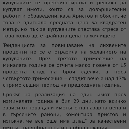
купувачите се преориентираха и решиха да
купуват имоти, които са за довършителни
работи и обзаведени, каза Христов и обясни, че
това е вдигнало средната цена за квадратен
метър, но пък за купувачите спестява стреса от
това колко ще е крайната цена на жилището.
Тенденцията за повишаване на лихвените
проценти не се е отразила на желанието на
купувачите. През третото тримесечие на
миналата година се отчита малко повече от 15
процента спад на броя сделки, а през
четвъртото тримесечие – спадът вече е над 17%
спрямо същия период на предходната година.
Срокът на реализация на един имот през
изминалата година е бил 29 дни, като всичко
зависи от това дали имотът е на пазарна цена и
в търсените райони, коментира Христов и
изтъкна, че все още има „глад" за качествени
имоти - на добра цена и с добра локация.