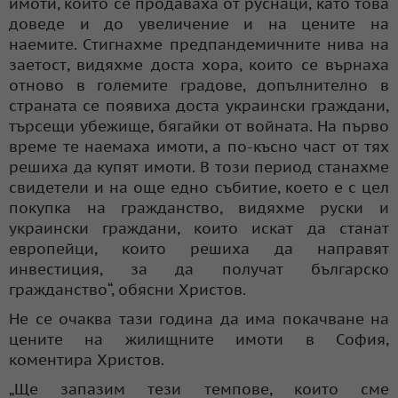
имоти, които се продаваха от руснаци, като това
доведе и до увеличение и на цените на
наемите. Стигнахме предпандемичните нива на
заетост, видяхме доста хора, които се върнаха
отново в големите градове, допълнително в
страната се появиха доста украински граждани,
търсещи убежище, бягайки от войната. На първо
време те наемаха имоти, а по-късно част от тях
решиха да купят имоти. В този период станахме
свидетели и на още едно събитие, което е с цел
покупка на гражданство, видяхме руски и
украински граждани, които искат да станат
европейци, които решиха да направят
инвестиция, за да получат българско
гражданство“, обясни Христов.
Не се очаква тази година да има покачване на
цените на жилищните имоти в София,
коментира Христов.
„Ще запазим тези темпове, които сме