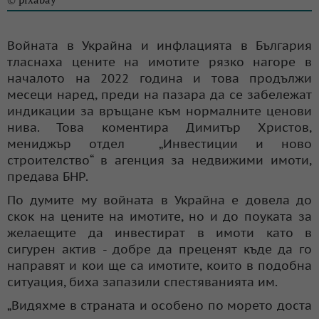
Войната в Украйна и инфлацията в България
тласнаха цените на имотите рязко нагоре в
началото на 2022 година и това продължи
месеци наред, преди на пазара да се забележат
индикации за връщане към нормалните ценови
нива. Това коментира Димитър Христов,
мениджър отдел „Инвестиции и ново
строителство“ в агенция за недвижими имоти,
предава БНР.
По думите му войната в Украйна е довела до
скок на цените на имотите, но и до поуката за
желаещите да инвестират в имоти като в
сигурен актив - добре да преценят къде да го
направят и кои ще са имотите, които в подобна
ситуация, биха запазили спестяванията им.
„Видяхме в страната и особено по морето доста