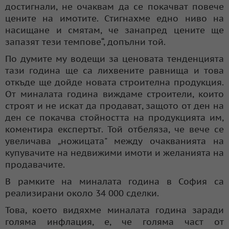
достигнали, не очаквам да се покачват повече
цените на имотите. Стигнахме едно ниво на
насищане и смятам, че занапред цените ще
запазят тези темпове“, допълни той.
По думите му водещи за ценовата тенденцията
тази година ще са лихвените равнища и това
откъде ще дойде новата строителна продукция.
От миналата година виждаме строители, които
строят и не искат да продават, защото от ден на
ден се покачва стойността на продукцията им,
коментира експертът. Той отбеляза, че вече се
увеличава „ножицата" между очакванията на
купувачите на недвижими имоти и желанията на
продавачите.
В рамките на миналата година в София са
реализирани около 34 000 сделки.
Това, което видяхме миналата година заради
голяма инфлация, е, че голяма част от