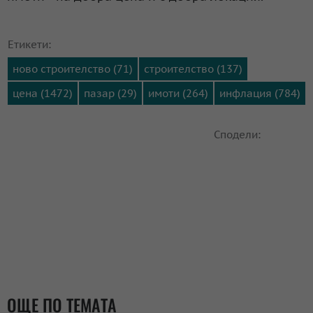
Етикети:
ново строителство (71)
строителство (137)
цена (1472)
пазар (29)
имоти (264)
инфлация (784)
Сподели:
ОЩЕ ПО ТЕМАТА