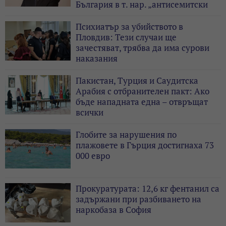
България в т. нар. „антисемитски
скандал“
Психиатър за убийството в
Пловдив: Тези случаи ще
зачестяват, трябва да има сурови
наказания
Пакистан, Турция и Саудитска
Арабия с отбранителен пакт: Ако
бъде нападната една – отвръщат
всички
Глобите за нарушения по
плажовете в Гърция достигнаха 73
000 евро
Прокуратурата: 12,6 кг фентанил са
задържани при разбиването на
наркобаза в София