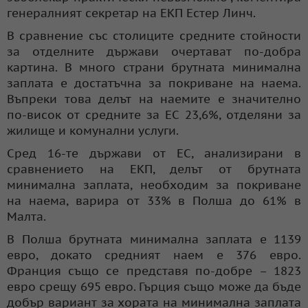
генералният секретар на ЕКП Естер Линч.
В сравнение със столиците средните стойности
за отделните държави очертават по-добра
картина. В много страни брутната минимална
заплата е достатъчна за покриване на наема.
Въпреки това делът на наемите е значително
по-висок от средните за ЕС 23,6%, отделяни за
жилище и комунални услуги.
Сред 16-те държави от ЕС, анализирани в
сравнението на ЕКП, делът от брутната
минимална заплата, необходим за покриване
на наема, варира от 33% в Полша до 61% в
Малта.
В Полша брутната минимална заплата е 1139
евро, докато средният наем е 376 евро.
Франция също се представя по-добре – 1823
евро срещу 695 евро. Гърция също може да бъде
добър вариант за хората на минимална заплата