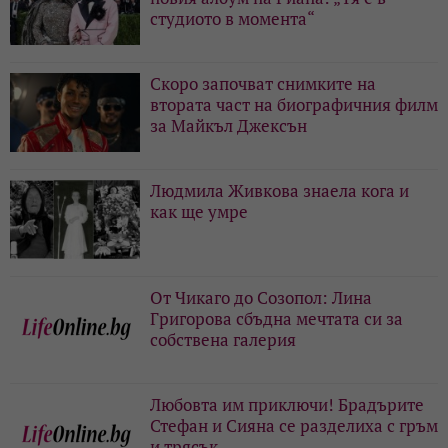
студиото в момента“
Скоро започват снимките на
втората част на биографичния филм
за Майкъл Джексън
Людмила Живкова знаела кога и
как ще умре
От Чикаго до Созопол: Лина
Григорова сбъдна мечтата си за
собствена галерия
Любовта им приключи! Брадърите
Стефан и Сияна се разделиха с гръм
и трясък