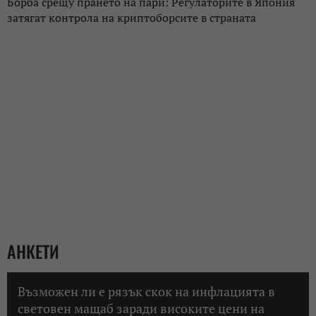
Борба срещу прането на пари: Регулаторите в Япония
затягат контрола на криптоборсите в страната
АНКЕТИ
Възможен ли е рязък скок на инфлацията в
световен мащаб заради високите цени на