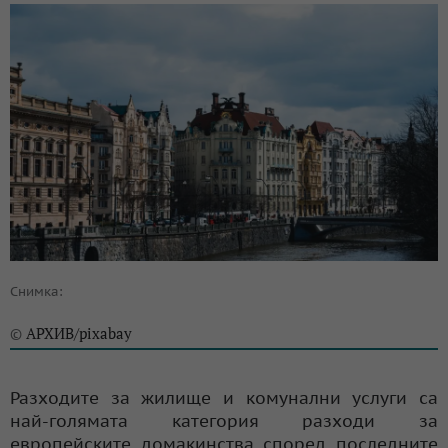
Снимка:
АРХИВ/pixabay
©
Разходите за жилище и комунални услуги са
най-голямата категория разходи за
европейските домакинства според последните