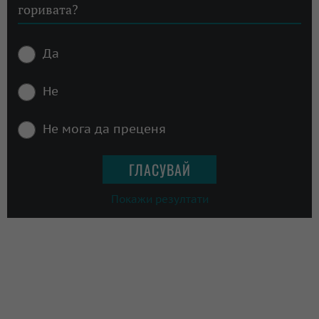
горивата?
Да
Не
Не мога да преценя
Покажи резултати