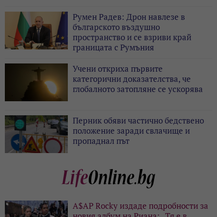
Румен Радев: Дрон навлезе в
българското въздушно
пространство и се взриви край
границата с Румъния
Учени откриха първите
категорични доказателства, че
глобалното затопляне се ускорява
Перник обяви частично бедствено
положение заради свлачище и
пропаднал път
A$AP Rocky издаде подробности за
новия албум на Риана: „Тя е в