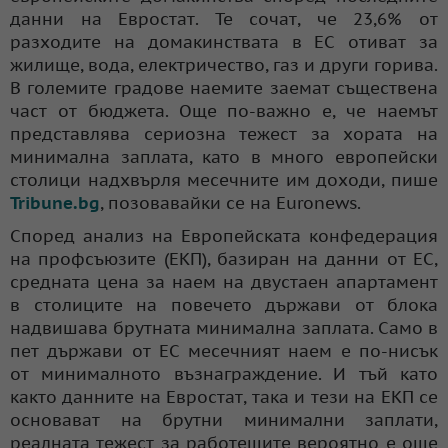
данни на Евростат. Те сочат, че 23,6% от
разходите на домакинствата в ЕС отиват за
жилище, вода, електричество, газ и други горива.
В големите градове наемите заемат съществена
част от бюджета. Още по-важно е, че наемът
представлява сериозна тежест за хората на
минимална заплата, като в много европейски
столици надхвърля месечните им доходи, пише
Tribune.bg
, позовавайки се на Euronews.
Според анализ на Европейската конфедерация
на профсъюзите (ЕКП), базиран на данни от ЕС,
средната цена за наем на двустаен апартамент
в столиците на повечето държави от блока
надвишава брутната минимална заплата. Само в
пет държави от ЕС месечният наем е по-нисък
от минималното възнаграждение. И тъй като
както данните на Евростат, така и тези на ЕКП се
основават на брутни минимални заплати,
реалната тежест за работещите вероятно е още