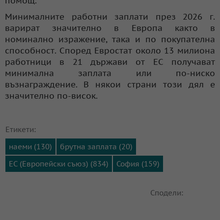
помощ.
Минималните работни заплати през 2026 г.
варират значително в Европа както в
номинално изражение, така и по покупателна
способност. Според Евростат около 13 милиона
работници в 21 държави от ЕС получават
минимална заплата или по-ниско
възнаграждение. В някои страни този дял е
значително по-висок.
Етикети:
наеми (130)
брутна заплата (20)
ЕС (Европейски съюз) (834)
София (159)
Сподели: