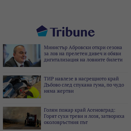
Министър Абровски откри сезона
за лов на прелетен дивеч и обяви
дигитализация на ловните билети
ТИР навлезе в насрещното край
Дъбово след спукана гума, по чудо
няма жертви
Голям пожар край Асеновград:
Горят сухи треви и лозя, затвориха
околовръстния път