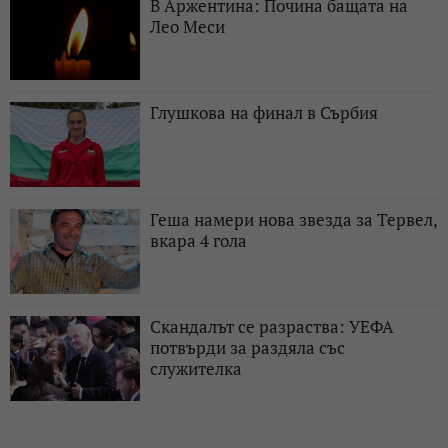
В Аржентина: Почина бащата на
Лео Меси
Глушкова на финал в Сърбия
Геша намери нова звезда за Тервел,
вкара 4 гола
Скандалът се разраства: УЕФА
потвърди за раздяла със
служителка