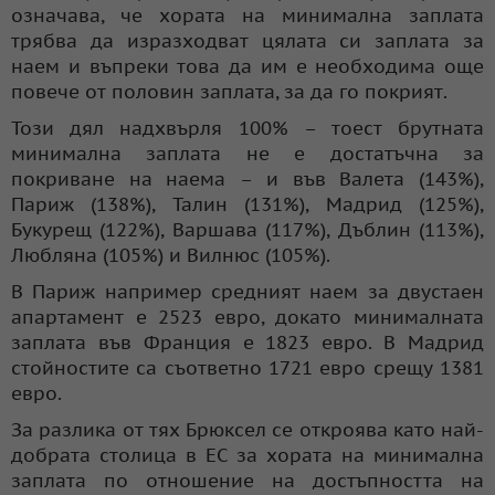
означава, че хората на минимална заплата
трябва да изразходват цялата си заплата за
наем и въпреки това да им е необходима още
повече от половин заплата, за да го покрият.
Този дял надхвърля 100% – тоест брутната
минимална заплата не е достатъчна за
покриване на наема – и във Валета (143%),
Париж (138%), Талин (131%), Мадрид (125%),
Букурещ (122%), Варшава (117%), Дъблин (113%),
Любляна (105%) и Вилнюс (105%).
В Париж например средният наем за двустаен
апартамент е 2523 евро, докато минималната
заплата във Франция е 1823 евро. В Мадрид
стойностите са съответно 1721 евро срещу 1381
евро.
За разлика от тях Брюксел се откроява като най-
добрата столица в ЕС за хората на минимална
заплата по отношение на достъпността на