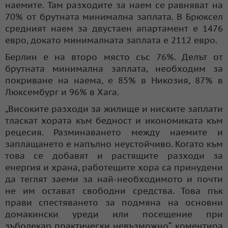
наемите. Там разходите за наем се равняват на
70% от брутната минимална заплата. В Брюксел
средният наем за двустаен апартамент е 1476
евро, докато минималната заплата е 2112 евро.
Берлин е на второ място със 76%. Делът от
брутната минимална заплата, необходим за
покриване на наема, е 85% в Никозия, 87% в
Люксембург и 96% в Хага.
„Високите разходи за жилище и ниските заплати
тласкат хората към бедност и икономиката към
рецесия. Разминаването между наемите и
заплащането е напълно неустойчиво. Когато към
това се добавят и растящите разходи за
енергия и храна, работещите хора са принудени
да теглят заеми за най-необходимото и почти
не им остават свободни средства. Това пък
прави спестяването за подмяна на основни
домакински уреди или посещение при
зъболекар практически невъзможно“, коментира