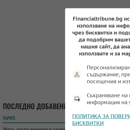
Financialtribune.bg и
използване на инфо
чрез бисквитки и под
да подобрим вашет
нашия сайт, да ан
използвате и за ма
Персонализиран
съдържание, пр
посещения и из
Съхраняване на 
информация на 
ПОСЛЕДНО ДОБАВЕНИ
ПОЛИТИКА ЗА ПОВЕР
ПАРИТЕ
18:05
БИСКВИТКИ
Жеги, скъпа енергия и сложна геополитика: ФАО отчете