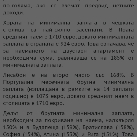
по-голяма, ако се вземат предвид нетните
доходи.
Хората на минимална заплата в чешката
столица са най-силно засегнати. В Прага
средният наем е 1710 евро, докато минималната
заплата в страната е 924 евро. Това означава, че
за наемането на двустаен апартамент е
необходима сума, равняваща се на 185% от
минималната заплата.
Лисабон е на второ място със 168%. В
Португалия месечната брутна минимална
заплата (изплащана в рамките на 14 заплати
годишно) е 1073 евро, докато средният наем в
столицата е 1710 евро.
Делът от брутната минимална заплата,
необходим за покриване на наема, надхвърля
150% и в Будапеща (159%), Братислава (158%),
София (154%), Атина (153%) и Рига (151%). Това