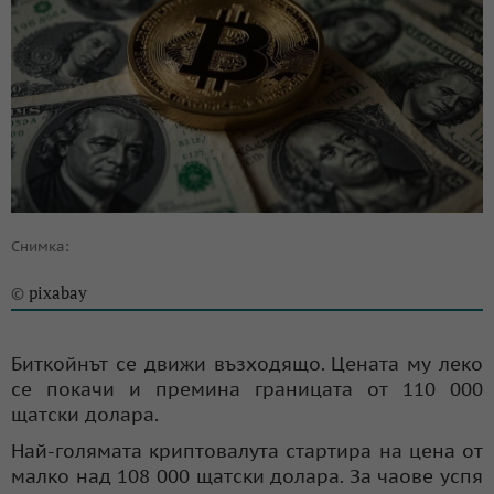
Снимка:
pixabay
©
Биткойнът се движи възходящо. Цената му леко
се покачи и премина границата от 110 000
щатски долара.
Най-голямата криптовалута стартира на цена от
малко над 108 000 щатски долара. За чаове успя