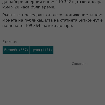
да набере инерция и към 110 342 щатски долара
към 9:20 часа бълг. време.
Ръстът е последван от леко понижение и към
монета на публикацията на статията Биткойнът е
на цена от 109 864 щатски долара.
Етикети:
Биткойн (337)
цена (1471)
Сподели: