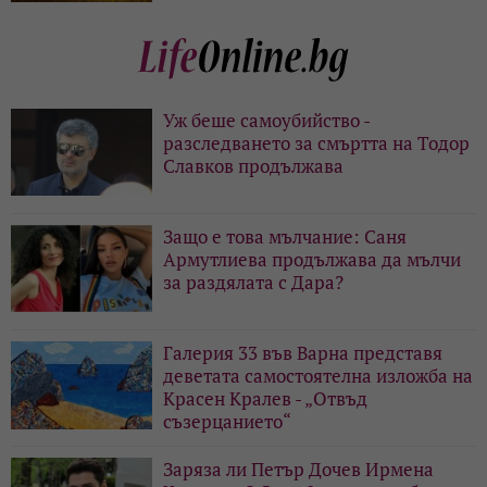
Уж беше самоубийство -
разследването за смъртта на Тодор
Славков продължава
Защо е това мълчание: Саня
Армутлиева продължава да мълчи
за раздялата с Дара?
Галерия 33 във Варна представя
деветата самостоятелна изложба на
Красен Кралев - „Отвъд
съзерцанието“
Заряза ли Петър Дочев Ирмена