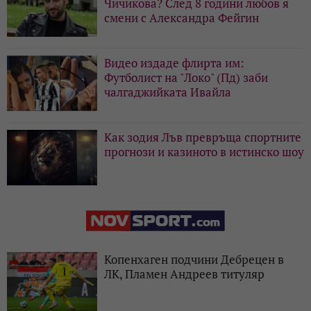
Чичикова? След 8 години любов я
смени с Александра Фейгин
Видео издаде флирта им:
Футболист на "Локо" (Пд) заби
чалгаджийката Ивайла
Как зодия Лъв превръща спортните
прогнози и казиното в истинско шоу
Копенхаген подчини Дебрецен в
ЛК, Пламен Андреев титуляр