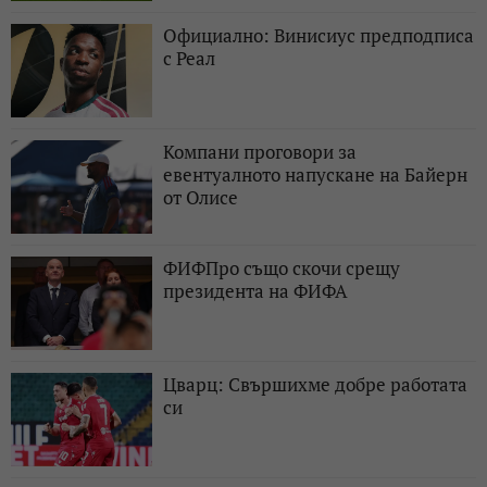
Официално: Винисиус предподписа
с Реал
Компани проговори за
евентуалното напускане на Байерн
от Олисе
ФИФПро също скочи срещу
президента на ФИФА
Цварц: Свършихме добре работата
си