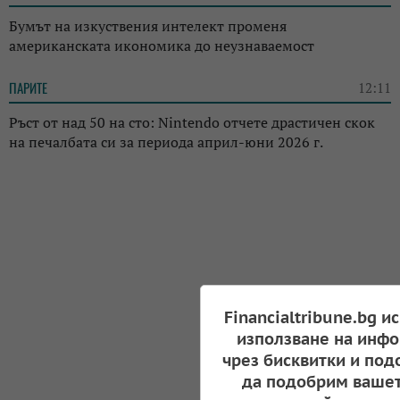
Бумът на изкуствения интелект променя
американската икономика до неузнаваемост
ПАРИТЕ
12:11
Ръст от над 50 на сто: Nintendo отчете драстичен скок
на печалбата си за периода април-юни 2026 г.
Financialtribune.bg и
използване на инфо
чрез бисквитки и под
да подобрим вашет