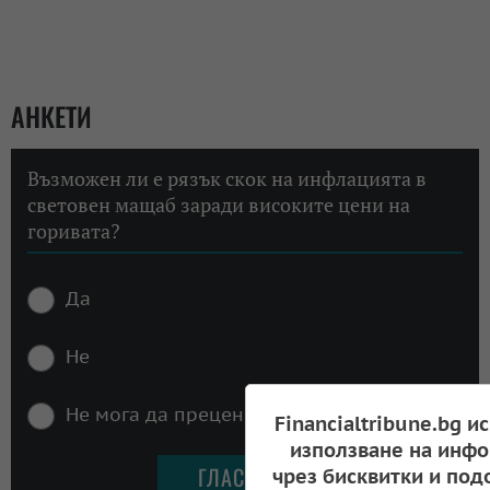
АНКЕТИ
Възможен ли е рязък скок на инфлацията в
световен мащаб заради високите цени на
горивата?
Да
Не
Не мога да преценя
Financialtribune.bg и
използване на инфо
чрез бисквитки и под