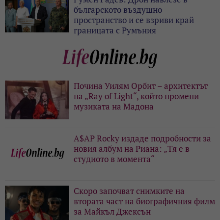
българското въздушно
пространство и се взриви край
границата с Румъния
Почина Уилям Орбит – архитектът
на „Ray of Light“, който промени
музиката на Мадона
A$AP Rocky издаде подробности за
новия албум на Риана: „Тя е в
студиото в момента“
Скоро започват снимките на
втората част на биографичния филм
за Майкъл Джексън