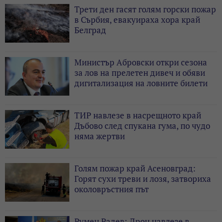
Трети ден гасят голям горски пожар
в Сърбия, евакуираха хора край
Белград
Министър Абровски откри сезона
за лов на прелетен дивеч и обяви
дигитализация на ловните билети
ТИР навлезе в насрещното край
Дъбово след спукана гума, по чудо
няма жертви
Голям пожар край Асеновград:
Горят сухи треви и лозя, затвориха
околовръстния път
Румен Радев: Дрон навлезе в