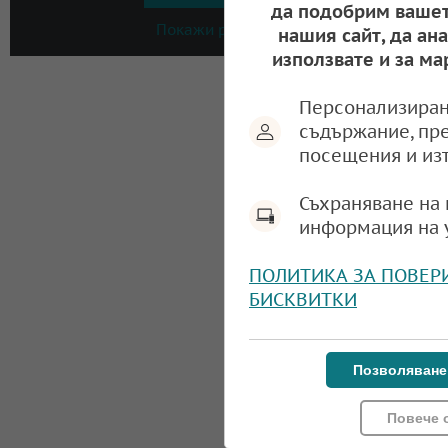
да подобрим вашет
Покажи резултати
нашия сайт, да ан
използвате и за ма
Персонализиран
съдържание, пр
посещения и из
Съхраняване на 
информация на 
ПОЛИТИКА ЗА ПОВЕР
БИСКВИТКИ
Позволяване
Повече 