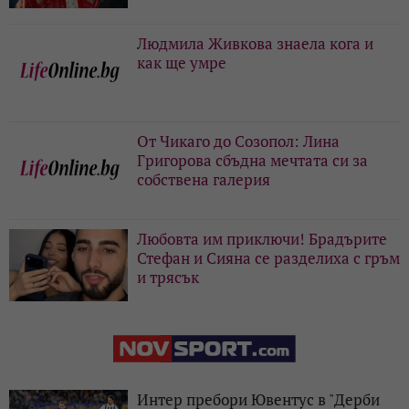
Людмила Живкова знаела кога и
как ще умре
От Чикаго до Созопол: Лина
Григорова сбъдна мечтата си за
собствена галерия
Любовта им приключи! Брадърите
Стефан и Сияна се разделиха с гръм
и трясък
Интер пребори Ювентус в "Дерби