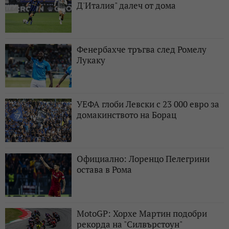
Д'Италия" далеч от дома
Фенербахче тръгва след Ромелу
Лукаку
УЕФА глоби Левски с 23 000 евро за
домакинството на Борац
Официално: Лоренцо Пелегрини
остава в Рома
MotoGP: Хорхе Мартин подобри
рекорда на "Силвърстоун"