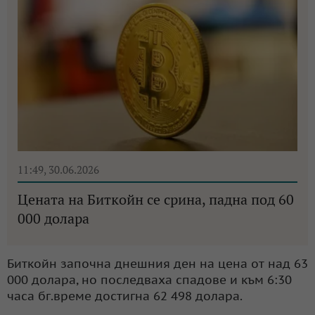
11:49, 30.06.2026
Цената на Биткойн се срина, падна под 60
000 долара
Биткойн започна днешния ден на цена от над 63
000 долара, но последваха спадове и към 6:30
часа бг.време достигна 62 498 долара.