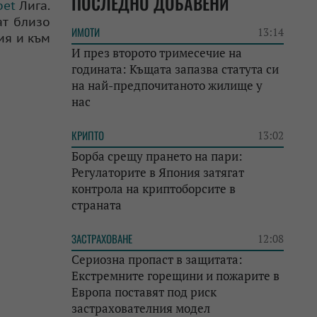
ПОСЛЕДНО ДОБАВЕНИ
bet
Лига.
ат близо
ИМОТИ
13:14
ия и към
И през второто тримесечие на
годината: Къщата запазва статута си
на най-предпочитаното жилище у
нас
КРИПТО
13:02
Борба срещу прането на пари:
Регулаторите в Япония затягат
контрола на криптоборсите в
страната
ЗАСТРАХОВАНЕ
12:08
Сериозна пропаст в защитата:
Екстремните горещини и пожарите в
Европа поставят под риск
застрахователния модел