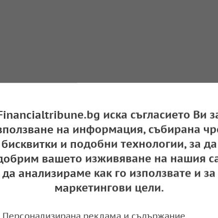
Financialtribune.bg иска съгласието Ви з
зползване на информация, събирана чр
бисквитки и подобни технологии, за да
добрим вашето изживяване на нашия са
да анализираме как го използвате и за
маркетингови цели.
Персонализирана реклама и съдържание,