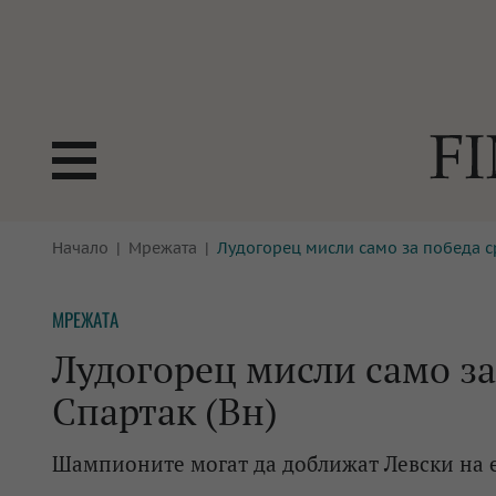
БОРСИ
Начало
Мрежата
Лудогорец мисли само за победа с
ТЕХНОЛ
КРИПТО
АНАЛИЗ
МРЕЖАТА
БАНКИ
МРЕЖАТ
Лудогорец мисли само за
ПАРИТЕ
ИМОТИ
Спартак (Вн)
ЗАСТРАХОВАНЕ
АВТОМО
Шампионите могат да доближат Левски на ед
ЕНЕРГЕТИКА
МУЛТИМ