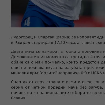
Лудогорец и Спартак (Варна) се изправят еди
в Разград стартира в 17:30 часа, а главен с
Двата тима се намират в горната половина н
Домакините към момента са трети, на 4 точки
обаче са с мач по-малко, който предстои да
още не познава вкуса на загубата през този
миналия кръг “орлите” направиха 0:0 с ЦСКА и
Спартак от своя страна е осми и след лошия 
серия от четири поредни мача без загуба,
почивката за националните отбори те врътна
Славия.