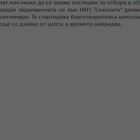
ният мач може да се окаже последен за отбора в
ef
аради задълженията си към НАП. “Соколите” дълж
1 септември. Те стартираха благотворителна кампан
още са далеко от целта, а времето напредва.