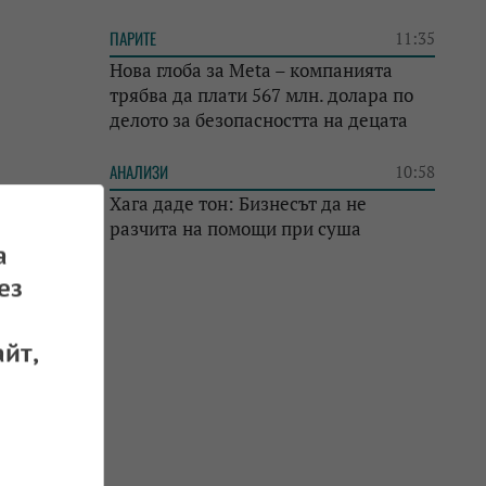
ПАРИТЕ
11:35
Нова глоба за Meta – компанията
трябва да плати 567 млн. долара по
делото за безопасността на децата
АНАЛИЗИ
10:58
Хага даде тон: Бизнесът да не
разчита на помощи при суша
а
ез
йт,