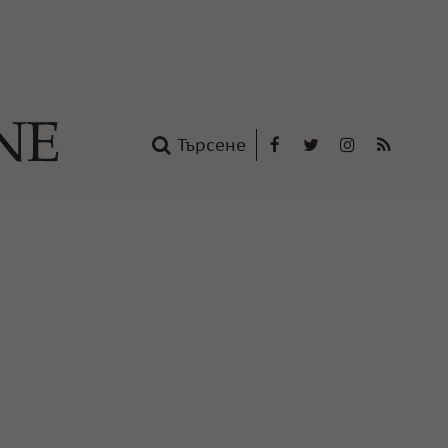
Търсене
Facebook
Twitter
Instagram
RSS
нтакти
oup