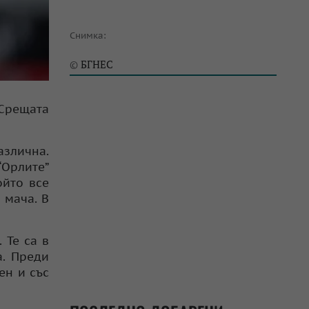
Снимка:
БГНЕС
©
 Срещата
азлична.
“Орлите”
ойто все
 мача. В
 Те са в
а. Преди
ен и със