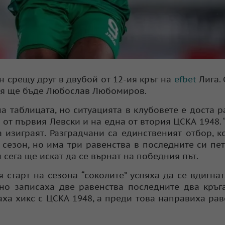
н срещу друг в двубой от 12-ия кръг на
efbet
Лига.
ъдия ще бъде Любослав Любомиров.
а таблицата, но ситуацията в клубовете е доста р
 от първия Левски и на една от втория ЦСКА 1948. 
 изиграят. Разградчани са единственият отбор, к
 сезон, но има три равенства в последните си пет
 сега ще искат да се върнат на победния път.
старт на сезона “соколите” успяха да се вдигнат.
 но записаха две равенства последните два кръг
ха хикс с ЦСКА 1948, а преди това направиха рав