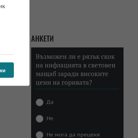
ик
АНКЕТИ
Възможен ли е рязък скок
на инфлацията в световен
ки
мащаб заради високите
цени на горивата?
Да
Не
Не мога да преценя