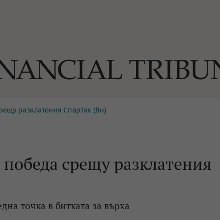
рещу разклатения Спартак (Вн)
ОГИИ
За нас
Реклама
Ко
И
Част от Tribune Media Gr
А
 победа срещу разклатения
БИЛИ
на точка в битката за върха
ЕДИЯ