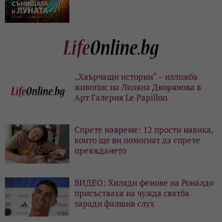
„Хвърчащи истории“ – изложба
живопис на Лиляна Дворянова в
Арт Галерия Le Papillon
Спрете навреме: 12 прости навика,
които ще ви помогнат да спрете
преяждането
ВИДЕО: Хиляди фенове на Роналдо
присъстваха на чужда сватба
заради фалшив слух