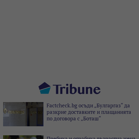
Factcheck.bg осъди „Булгаргаз“ да
разкрие доставките и плащанията
по договора с „Боташ“
Пребиха и ограбиха възрастна жена