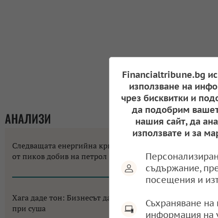
Financialtribune.bg и
използване на инфо
чрез бисквитки и под
да подобрим вашет
АНАЛИЗИ
нашия сайт, да ан
използвате и за ма
Следващата енергийна криза на Европа може да е
Персонализиран
от пиков добив на петрол
съдържание, пр
09:14, 10.08.2026
посещения и из
Хага даде тон: Бизнесът да не разчита на помощи
Съхраняване на 
при суша
информация на 