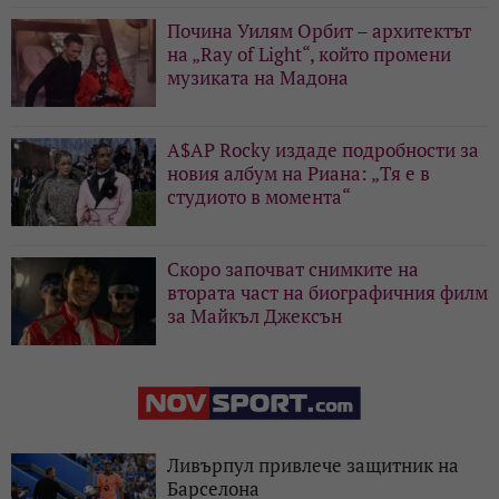
Почина Уилям Орбит – архитектът
на „Ray of Light“, който промени
музиката на Мадона
A$AP Rocky издаде подробности за
новия албум на Риана: „Тя е в
студиото в момента“
Скоро започват снимките на
втората част на биографичния филм
за Майкъл Джексън
Ливърпул привлече защитник на
Барселона