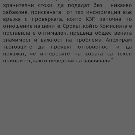
хранителни стоки, да подадат без никакво
забавяне, поисканата от тях информация във
връзка с проверката, която КЗП започна по
отношение на цените. Срокът, който Комисията е
поставила е оптимален, предвид обществената
значимост и важност на проблема. Апелирам
търговците да проявят отговорност и да
покажат, че интересите на хората са техен
приоритет, както неведнъж са заявявали.“