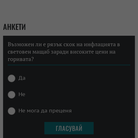
АНКЕТИ
Възможен ли е рязък скок на инфлацията в
световен мащаб заради високите цени на
горивата?
Да
Не
Не мога да преценя