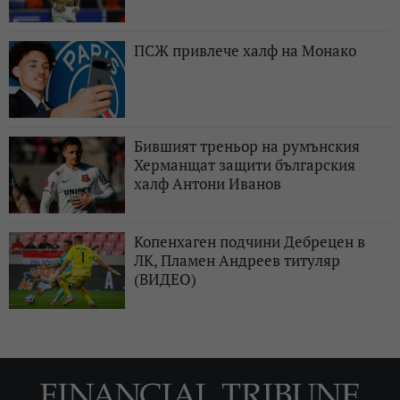
ПСЖ привлече халф на Монако
Бившият треньор на румънския
Херманщат защити българския
халф Антони Иванов
Копенхаген подчини Дебрецен в
ЛК, Пламен Андреев титуляр
(ВИДЕО)