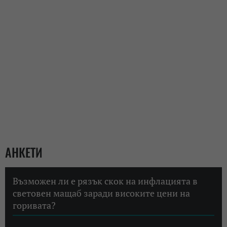
АНКЕТИ
Възможен ли е рязък скок на инфлацията в
световен мащаб заради високите цени на
горивата?