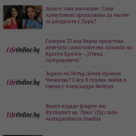
Защо е това мълчание: Саня
Армутлиева продължава да мълчи
за раздялата с Дара?
Галерия 33 във Варна представя
деветата самостоятелна изложба на
Красен Кралев - „Отвъд
съзерцанието“
Заряза ли Петър Дочев Ирмена
Чичикова? След 8 години любов я
смени с Александра Фейгин
Видео издаде флирта им:
Футболист на "Локо" (Пд) заби
чалгаджийката Ивайла