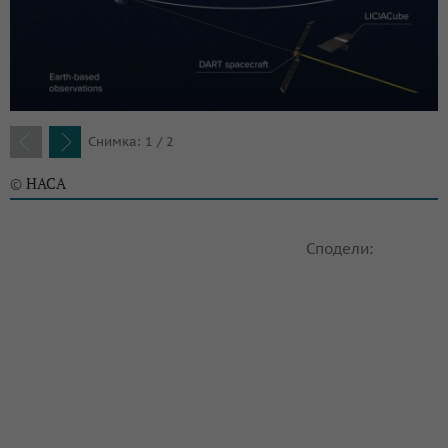
Снимка: 1 / 2
previous
next
НАСА
©
Сподели: