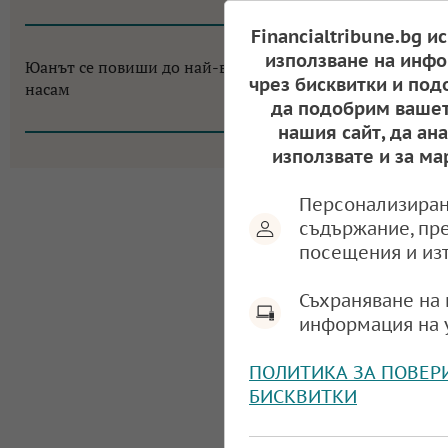
09:19, 03.08.2026
Financialtribune.bg и
използване на инфо
Юанът се повиши до най-високо ниво от 3 години
чрез бисквитки и под
насам
да подобрим вашет
09:19, 31.07.2026
нашия сайт, да ан
използвате и за ма
Персонализиран
съдържание, пр
посещения и из
Съхраняване на 
информация на 
ПОЛИТИКА ЗА ПОВЕР
БИСКВИТКИ