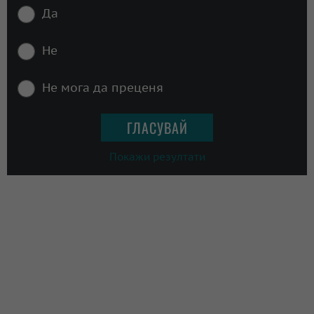
Да
Не
Не мога да преценя
Покажи резултати