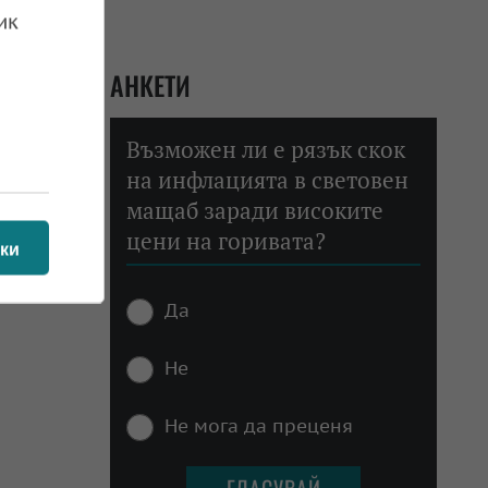
ик
АНКЕТИ
Възможен ли е рязък скок
на инфлацията в световен
мащаб заради високите
цени на горивата?
ки
Да
Не
Не мога да преценя