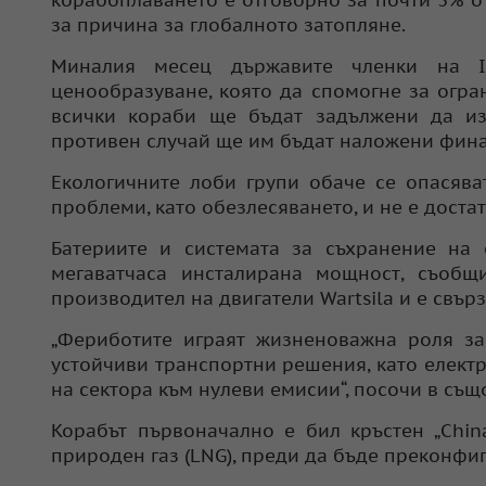
корабоплаването е отговорно за почти 3% от
за причина за глобалното затопляне.
Миналия месец държавите членки на I
ценообразуване, която да спомогне за огра
всички кораби ще бъдат задължени да из
противен случай ще им бъдат наложени фина
Екологичните лоби групи обаче се опасява
проблеми, като обезлесяването, и не е дост
Батериите и системата за съхранение на 
мегаватчаса инсталирана мощност, съобщ
производител на двигатели Wartsila и е свър
„Фериботите играят жизненоважна роля за
устойчиви транспортни решения, като елек
на сектора към нулеви емисии“, посочи в същ
Корабът първоначално е бил кръстен „Chin
природен газ (LNG), преди да бъде преконфи