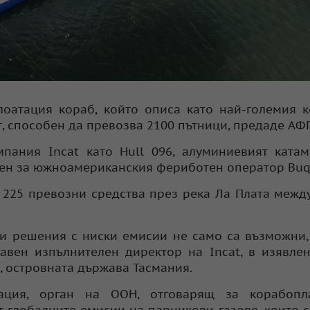
лоатация кораб, който описа като най-големия 
нт, способен да превозва 2100 пътници, предаде АФ
пания Incat като Hull 096, алуминиевият ката
роен за южноамериканския фериботен оператор Buq
 225 превозни средства през река Ла Плата межд
ни решения с ниски емисии не само са възможни,
главен изпълнителен директор на Incat, в изявле
, островната държава Тасмания.
ция, орган на ООН, отговарящ за корабопла