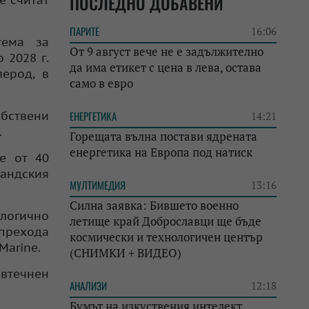
ПОСЛЕДНО ДОБАВЕНИ
е считат
ПАРИТЕ
16:06
тема за
От 9 август вече не е задължително
 2028 г.
да има етикет с цена в лева, остава
ерод, в
само в евро
обствени
ЕНЕРГЕТИКА
14:21
.
Горещата вълна постави ядрената
енергетика на Европа под натиск
че от 40
андския
МУЛТИМЕДИЯ
13:16
Силна заявка: Бившето военно
логично
летище край Доброславци ще бъде
 прехода
космически и технологичен център
Marine.
(СНИМКИ + ВИДЕО)
 втечнен
АНАЛИЗИ
12:18
Бумът на изкуствения интелект