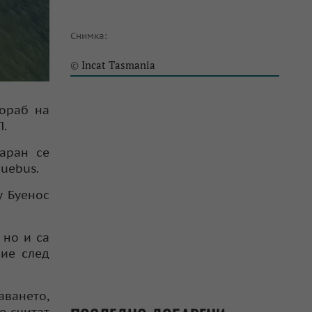
Снимка:
Incat Tasmania
©
кораб на
П.
маран се
uebus.
у Буенос
 но и са
ние след
ването,