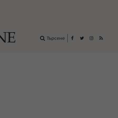
Търсене
Facebook
Twitter
Instagram
RSS
нтакти
oup