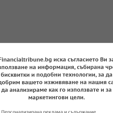
Financialtribune.bg иска съгласието Ви з
зползване на информация, събирана чр
бисквитки и подобни технологии, за да
добрим вашето изживяване на нашия са
да анализираме как го използвате и за
маркетингови цели.
Персонализирана реклама и съдържание,