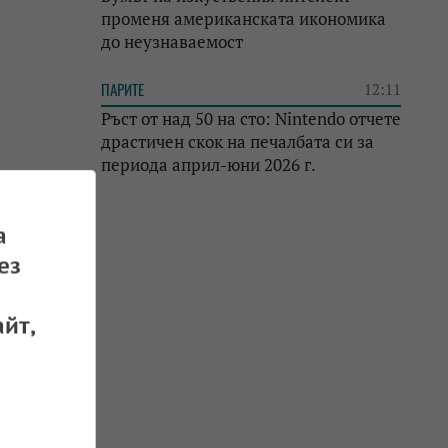
променя американската икономика
до неузнаваемост
ПАРИТЕ
12:11
Ръст от над 50 на сто: Nintendo отчете
драстичен скок на печалбата си за
периода април-юни 2026 г.
а
ез
йт,