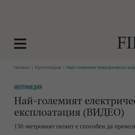
БОРСИ
Начало
Мултимедия
Най-големият електрически кора
ТЕХНОЛ
КРИПТО
АНАЛИЗ
МУЛТИМЕДИЯ
БАНКИ
МРЕЖАТ
Най-големият електрическ
ПАРИТЕ
ИМОТИ
експлоатация (ВИДЕО)
ЗАСТРАХОВАНЕ
АВТОМО
130-метровият гигант е способен да превоз
ЕНЕРГЕТИКА
МУЛТИМ