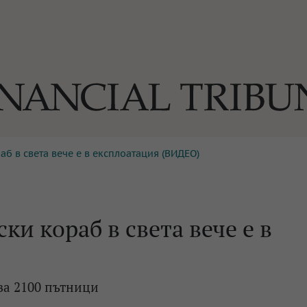
б в света вече е в експлоатация (ВИДЕО)
ОГИИ
За нас
Реклама
Ко
И
Част от Tribune Media Gr
А
и кораб в света вече е в
БИЛИ
ва 2100 пътници
ЕДИЯ