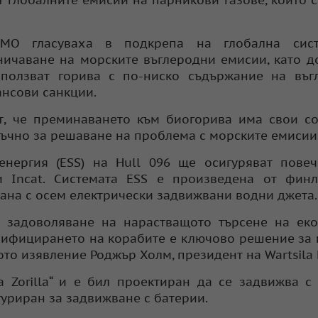
 глобалните емисии на парникови газове, които с
MO гласуваха в подкрепа на глобална сис
ничаване на морските въглеродни емисии, като до
ползват горива с по-ниско съдържание на въгл
нсови санкции.
т, че преминаването към биогорива има свои с
атъчно за решаване на проблема с морските емисии
енергия (ESS) на Hull 096 ще осигуряват пове
и Incat. Системата ESS е произведена от финл
зана с осем електрически задвижвани водни джета.
 задоволяване на нарастващото търсене на еко
трифицирането на корабите е ключово решение за
ото изявление Роджър Холм, президент на Wartsila 
a Zorilla“ и е бил проектиран да се задвижва с
гуриран за задвижване с батерии.