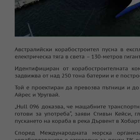
Австралийски корабостроител пусна в експ
електрическа тяга в света – 130-метров гига
Идентифициран от корабостроителната ком
задвижва от над 250 тона батерии и е пост
Той e проектиран да превозва пътници и до
Айрес и Уругвай.
„Hull 096 доказва, че мащабните транспорт
готови за употреба“, заяви Стивън Кейси, 
пускането на кораба в река Дървент в Хобарт
Според Международната морска организа