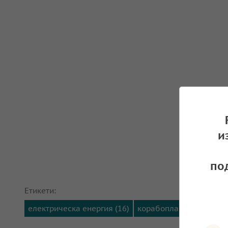
и
по
Етикети:
електрическа енергия (16)
корабоплаване (23)