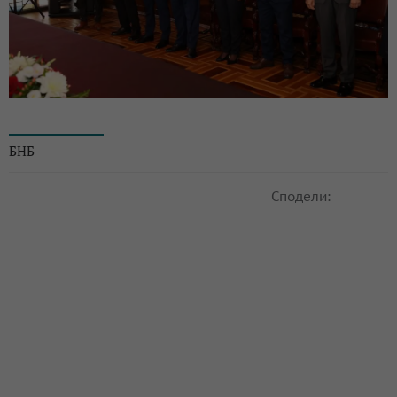
© БНБ
БНБ
Сподели: