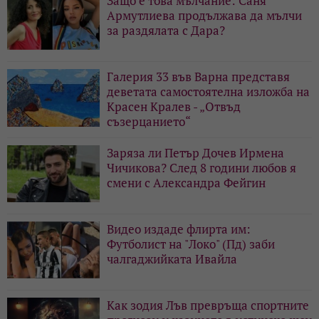
Защо е това мълчание: Саня
Армутлиева продължава да мълчи
за раздялата с Дара?
Галерия 33 във Варна представя
деветата самостоятелна изложба на
Красен Кралев - „Отвъд
съзерцанието“
Заряза ли Петър Дочев Ирмена
Чичикова? След 8 години любов я
смени с Александра Фейгин
Видео издаде флирта им:
Футболист на "Локо" (Пд) заби
чалгаджийката Ивайла
Как зодия Лъв превръща спортните