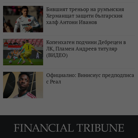
Бившият треньор на румънския
Херманщат защити българския
халф Антони Иванов
Копенхаген подчини Дебрецен в
ЛК, Пламен Андреев титуляр
(ВИДЕО)
Официално: Винисиус предподписа
с Реал