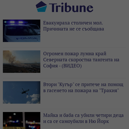
Евакуираха столичен мол.
Причината не се съобщава
Огромен пожар лумна край
Северната скоростна тангента на
София - (ВИДЕО)
Втори "Кугър" се притече на помощ
в гасенето на пожара на "Тракия"
Майка и баба са убили четири деца
и са се самоубили в Ню Йорк