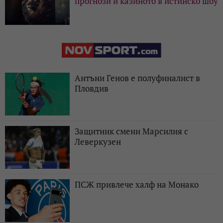
прогнози и казиното в истинско шоу
Антъни Генов е полуфиналист в
Пловдив
Защитник смени Марсилия с
Леверкузен
ПСЖ привлече халф на Монако