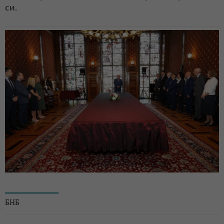
си.
© БНБ
БНБ