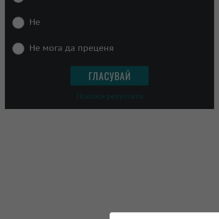
Не
Не мога да преценя
Покажи резултати