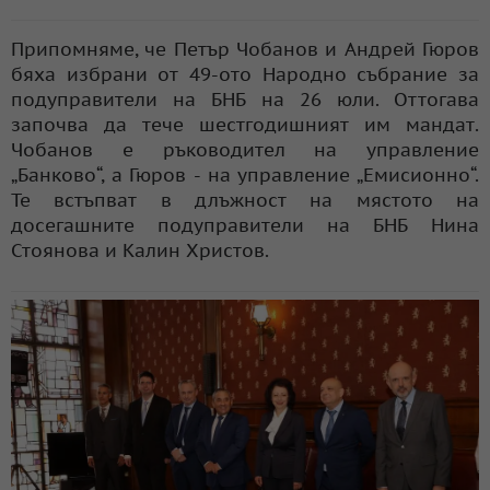
Припомняме, че Петър Чобанов и Андрей Гюров
бяха избрани от 49-ото Народно събрание за
подуправители на БНБ на 26 юли. Оттогава
започва да тече шестгодишният им мандат.
Чобанов е ръководител на управление
„Банково“, а Гюров - на управление „Емисионно“.
Те встъпват в длъжност на мястото на
досегашните подуправители на БНБ Нина
Стоянова и Калин Христов.