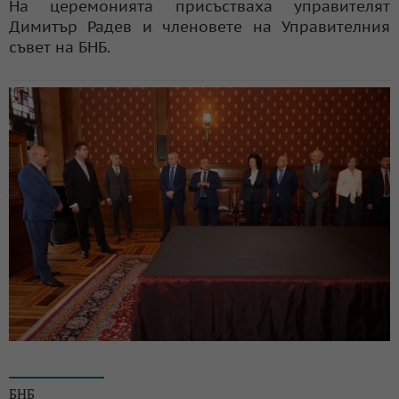
На церемонията присъстваха управителят
Димитър Радев и членовете на Управителния
съвет на БНБ.
© БНБ
БНБ