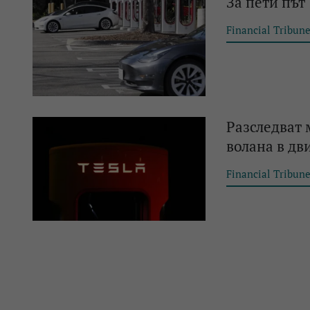
За пети път
Financial Tribun
Разследват 
волана в д
Financial Tribun