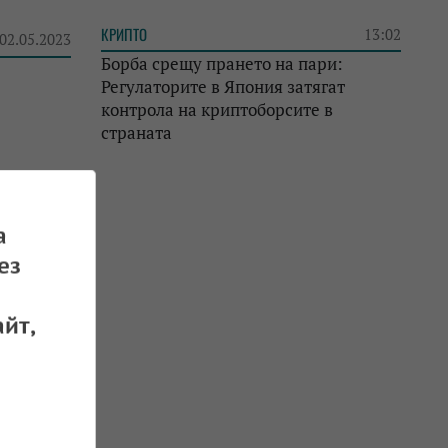
КРИПТО
13:02
 02.05.2023
Борба срещу прането на пари:
Регулаторите в Япония затягат
контрола на криптоборсите в
страната
ово
а
 21.04.2023
ез
йт,
САЩ,
 21.04.2023