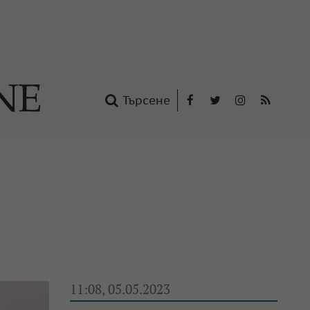
Търсене
Facebook
Twitter
Instagram
RSS
нтакти
oup
11:08, 05.05.2023