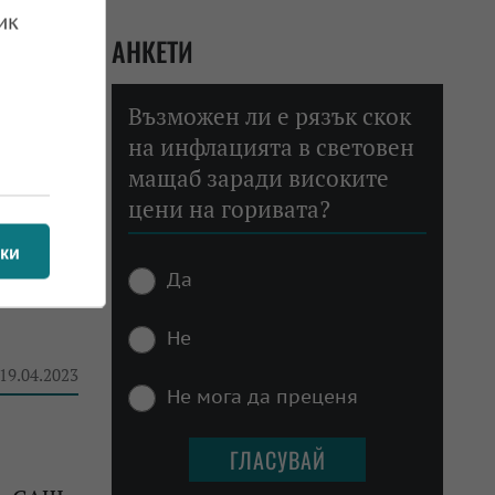
ик
АНКЕТИ
Възможен ли е рязък скок
на инфлацията в световен
 20.04.2023
мащаб заради високите
цени на горивата?
ки
Да
Не
 19.04.2023
Не мога да преценя