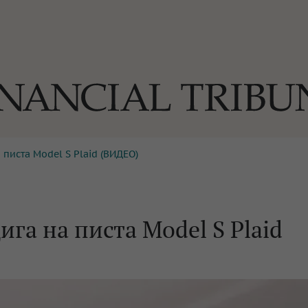
 писта Model S Plaid (ВИДЕО)
ОГИИ
За нас
Реклама
Ко
И
Част от Tribune Media Gr
А
ига на писта Model S Plaid
БИЛИ
ЕДИЯ