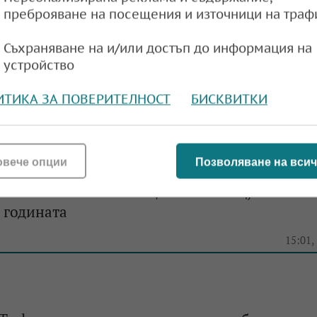
преброяване на посещения и източници на траф
Съхраняване на и/или достъп до информация на
лбата на Tesla през първото тримесечие
устройство
e
13:08,
ИТИКА ЗА ПОВЕРИТЕЛНОСТ
БИСКВИТКИ
овече опции
Позволяване на всич
ви ново намаление на цените в САЩ, шесто от
 годината
e
15:01,