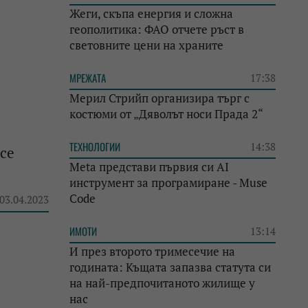
Жеги, скъпа енергия и сложна
геополитика: ФАО отчете ръст в
световните цени на храните
МРЕЖАТА
17:38
Мерил Стрийп организира търг с
костюми от „Дяволът носи Прада 2“
ТЕХНОЛОГИИ
14:38
 се
Meta представи първия си AI
инструмент за програмиране - Muse
Code
 03.04.2023
ИМОТИ
13:14
И през второто тримесечие на
годината: Къщата запазва статута си
на най-предпочитаното жилище у
нас