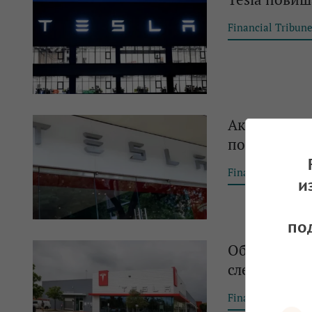
Financial Tribun
Акциите на 
повиши цени
Financial Tribun
и
по
Обрат: Tesl
след като ги
Financial Tribun