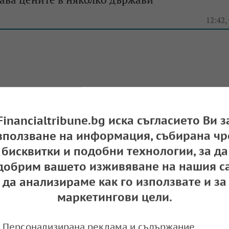
e
12:42,
Tesla скочиха, след като производителят отн
те на колите си
Financialtribune.bg иска съгласието Ви з
e
20:28,
зползване на информация, събирана чр
бисквитки и подобни технологии, за да
добрим вашето изживяване на нашия са
да анализираме как го използвате и за
a повишава цените на електромобилите си в 
маркетингови цели.
 свали 6 пъти
e
10:45,
Персонализирана реклама и съдържание,