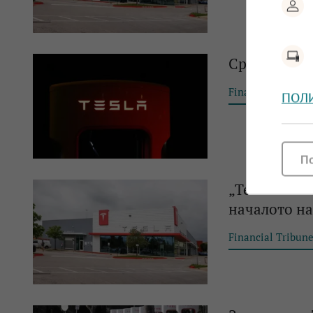
Срив в печа
Financial Tribun
ПОЛ
П
„Tesla“ обя
началото на
Financial Tribun