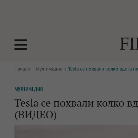
БОРСИ
Начало
Мултимедия
Tesla се похвали колко вдига на
ТЕХНОЛ
КРИПТО
АНАЛИЗ
МУЛТИМЕДИЯ
БАНКИ
МРЕЖАТ
Tesla се похвали колко вд
ПАРИТЕ
ИМОТИ
(ВИДЕО)
ЗАСТРАХОВАНЕ
АВТОМО
ЕНЕРГЕТИКА
МУЛТИМ