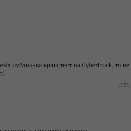
sla публикува краш тест на Cybertruck, тя не
о)
15:39,
ава цените в няколко държави