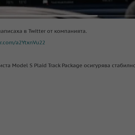
написаха в Twitter от компанията.
ter.com/a2YtxnVu22
та Model S Plaid Track Package осигурява стабилн