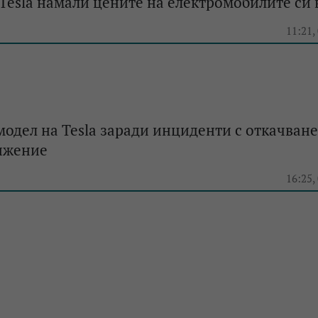
 Tesla намали цените на електромобилите си
e
11:21,
модел на Tesla заради инциденти с откачване
вижение
e
16:25,