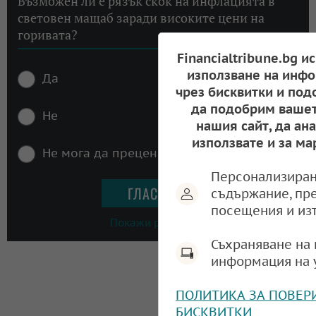
Възможен ли е рязък скок на инфлацията в
световен мащаб заради високите цени на
горивата?
Financialtribune.bg и
използване на инфо
Да
чрез бисквитки и под
да подобрим вашет
Не
нашия сайт, да ан
използвате и за ма
Не мога да преценя
Персонализиран
съдържание, пр
посещения и из
Покажи резултати
Съхраняване на 
информация на 
ПОЛИТИКА ЗА ПОВЕР
БИСКВИТКИ