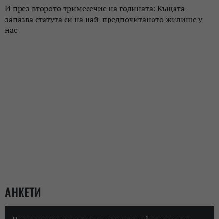
И през второто тримесечие на годината: Къщата
запазва статута си на най-предпочитаното жилище у
нас
АНКЕТИ