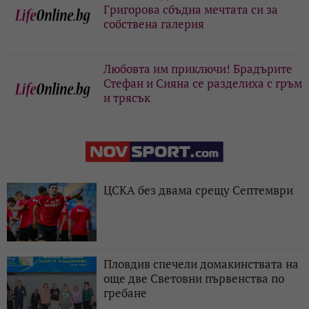
Григорова сбъдна мечтата си за
собствена галерия
Любовта им приключи! Брадърите
Стефан и Сияна се разделиха с гръм
и трясък
ЦСКА без двама срещу Септември
Пловдив спечели домакинствата на
още две Световни първенства по
гребане