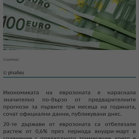
Снимка:
pixabay
©
Икономиката на еврозоната е нараснала
значително по-бързо от предварителните
прогнози за първите три месеца на годината,
сочат официални данни, публикувани днес.
20-те държави от еврозоната са отбелязали
растеж от 0,6% през периода януари-март в
сравнение с предходното тримесечие, което е