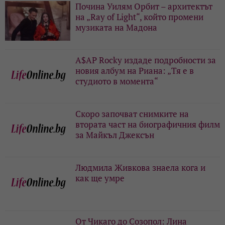
Почина Уилям Орбит – архитектът
на „Ray of Light“, който промени
музиката на Мадона
A$AP Rocky издаде подробности за
новия албум на Риана: „Тя е в
студиото в момента“
Скоро започват снимките на
втората част на биографичния филм
за Майкъл Джексън
Людмила Живкова знаела кога и
как ще умре
От Чикаго до Созопол: Лина