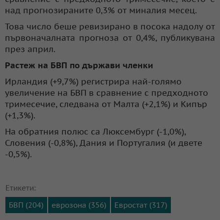
над прогнозираните 0,3% от миналия месец.
Това число беше ревизирано в посока надолу от
първоначалната прогноза от 0,4%, публикувана
през април.
Растеж на БВП по държави членки
Ирландия (+9,7%) регистрира най-голямо
увеличение на БВП в сравнение с предходното
тримесечие, следвана от Малта (+2,1%) и Кипър
(+1,3%).
На обратния полюс са Люксембург (-1,0%),
Словения (-0,8%), Дания и Португалия (и двете
-0,5%).
Етикети:
БВП (204)
еврозона (356)
Евростат (317)