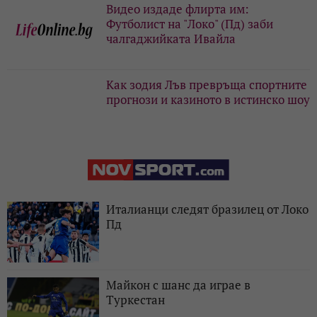
Видео издаде флирта им:
Футболист на "Локо" (Пд) заби
чалгаджийката Ивайла
Как зодия Лъв превръща спортните
прогнози и казиното в истинско шоу
Италианци следят бразилец от Локо
Пд
Майкон с шанс да играе в
Туркестан