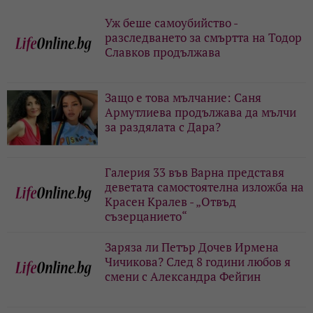
Уж беше самоубийство -
разследването за смъртта на Тодор
Славков продължава
Защо е това мълчание: Саня
Армутлиева продължава да мълчи
за раздялата с Дара?
Галерия 33 във Варна представя
деветата самостоятелна изложба на
Красен Кралев - „Отвъд
съзерцанието“
Заряза ли Петър Дочев Ирмена
Чичикова? След 8 години любов я
смени с Александра Фейгин