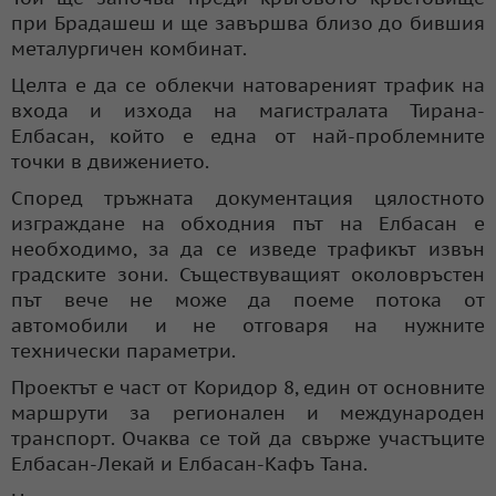
при Брадашеш и ще завършва близо до бившия
металургичен комбинат.
Целта е да се облекчи натовареният трафик на
входа и изхода на магистралата Тирана-
Елбасан, който е една от най-проблемните
точки в движението.
Според тръжната документация цялостното
изграждане на обходния път на Елбасан е
необходимо, за да се изведе трафикът извън
градските зони. Съществуващият околовръстен
път вече не може да поеме потока от
автомобили и не отговаря на нужните
технически параметри.
Проектът е част от Коридор 8, един от основните
маршрути за регионален и международен
транспорт. Очаква се той да свърже участъците
Елбасан-Лекай и Елбасан-Кафъ Тана.