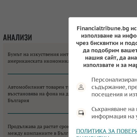
Financialtribune.bg и
АНАЛИЗИ
използване на инфо
чрез бисквитки и под
да подобрим вашет
Бумът на изкуствения интелект променя
нашия сайт, да ан
американската икономика до неузнаваемост
използвате и за ма
12:18, 06.08.2026
Персонализиран
съдържание, пр
Автомобилният товарен транспорт в ЕС се
възстановява на фона на двуцифрен срив за
посещения и из
България
Съхраняване на 
11:38, 05.08.2026
информация на 
Продължава да растат сроковете за разплащане
ПОЛИТИКА ЗА ПОВЕР
между компаниите в България