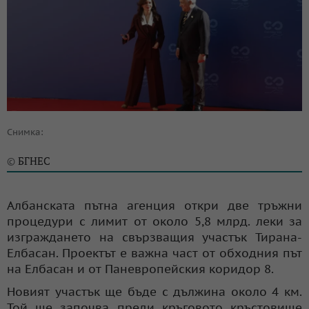
Снимка:
БГНЕС
©
Албанската пътна агенция откри две тръжни
процедури с лимит от около 5,8 млрд. леки за
изграждането на свързващия участък Тирана-
Елбасан. Проектът е важна част от обходния път
на Елбасан и от Паневропейския коридор 8.
Новият участък ще бъде с дължина около 4 км.
Той ще започва преди кръговото кръстовище