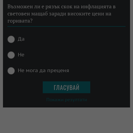
Възможен ли е рязък скок на инфлацията в
световен мащаб заради високите цени на
горивата?
Да
Не
Не мога да преценя
Покажи резултати