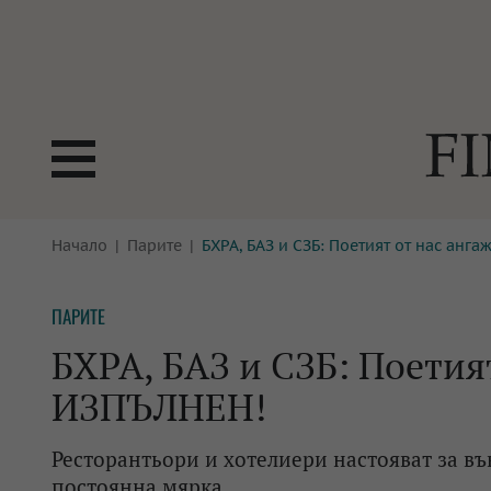
БОРСИ
Начало
Парите
БХРА, БАЗ и СЗБ: Поетият от нас анг
ТЕХНОЛ
КРИПТО
АНАЛИЗ
ПАРИТЕ
БАНКИ
МРЕЖАТ
БХРА, БАЗ и СЗБ: Поетия
ПАРИТЕ
ИМОТИ
ИЗПЪЛНЕН!
ЗАСТРАХОВАНЕ
АВТОМО
Ресторантьори и хотелиери настояват за в
ЕНЕРГЕТИКА
МУЛТИМ
постоянна мярка