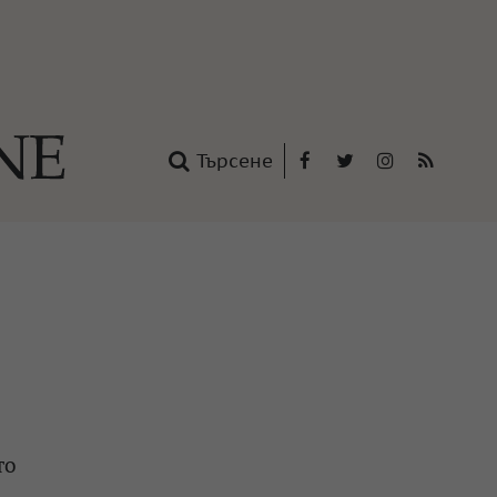
Търсене
Facebook
Twitter
Instagram
RSS
нтакти
oup
то