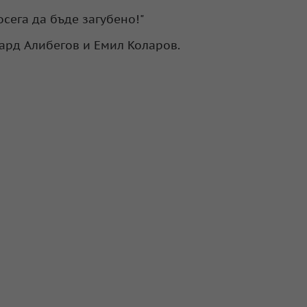
сега да бъде загубено!"
чард Алибегов и Емил Коларов.