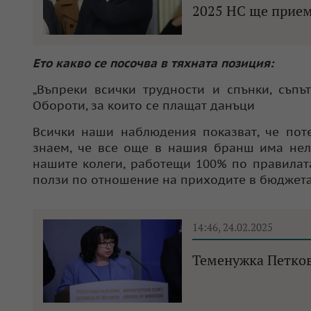
2025 НС ще приеме
Ето какво се посочва в тяхната позиция:
„Въпреки всички трудности и спънки, съпъ
Обороти, за които се плащат данъци
Всички наши наблюдения показват, че поте
знаем, че все още в нашия бранш има нело
нашите колеги, работещи 100% по правилата
ползи по отношение на приходите в бюджета
14:46, 24.02.2025
Теменужка Петкова