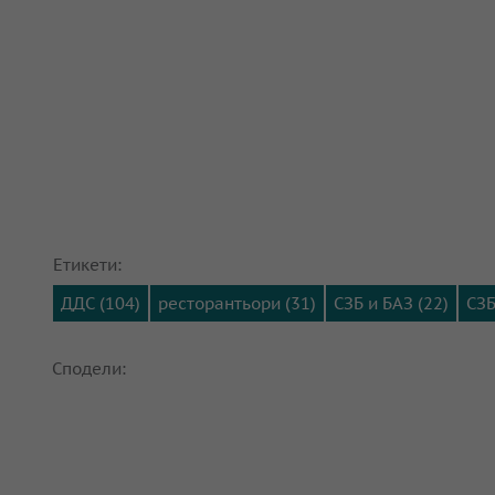
Етикети:
ДДС (104)
ресторантьори (31)
СЗБ и БАЗ (22)
СЗБ
Сподели: