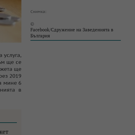
Снимка:
©
Facebook/Сдружение на Заведенията в
България
 услуга,
ъм ще се
джета ще
рез 2019
да мине 6
енията в
жет