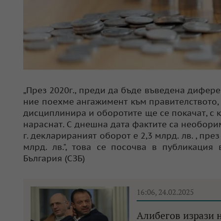
„През 2020г., преди да бъде въведена дифере
ние поехме ангажимент към правителството, 
дисциплинира и оборотите ще се покачат, с 
нараснат. С днешна дата фактите са необорим
г. декларираният оборот е 2,3 млрд. лв. , през 
млрд. лв.", това се посочва в публикаци
България (СЗБ)
16:06, 24.02.2025
Алибегов изрази 