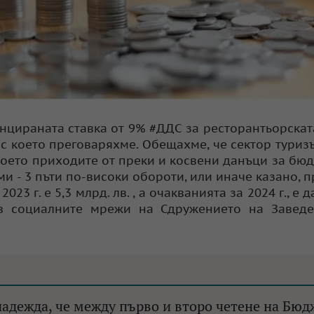
нцираната ставка от 9% #ДДС за ресторантьорската
с което преговаряхме. Обещахме, че сектор туриз
което приходите от преки и косвени данъци за бю
и - 3 пъти по-високи обороти, или иначе казано, п
2023 г. е 5,3 млрд. лв. , а очакванията за 2024 г., е 
я в социалните мрежи на Сдружението на Завед
надежда, че между първо и второ четене на Бюд