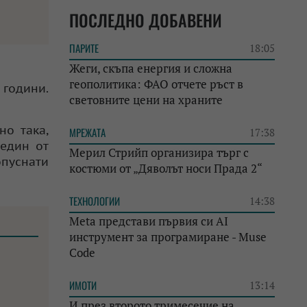
ПОСЛЕДНО ДОБАВЕНИ
ПАРИТЕ
18:05
Жеги, скъпа енергия и сложна
геополитика: ФАО отчете ръст в
 години.
световните цени на храните
но така,
МРЕЖАТА
17:38
 един от
Мерил Стрийп организира търг с
опуснати
костюми от „Дяволът носи Прада 2“
ТЕХНОЛОГИИ
14:38
Meta представи първия си AI
инструмент за програмиране - Muse
Code
ИМОТИ
13:14
И през второто тримесечие на