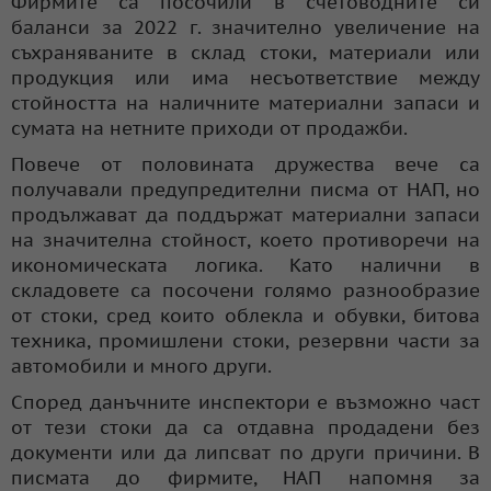
Фирмите са посочили в счетоводните си
баланси за 2022 г. значително увеличение на
съхраняваните в склад стоки, материали или
продукция или има несъответствие между
стойността на наличните материални запаси и
сумата на нетните приходи от продажби.
Повече от половината дружества вече са
получавали предупредителни писма от НАП, но
продължават да поддържат материални запаси
на значителна стойност, което противоречи на
икономическата логика. Като налични в
складовете са посочени голямо разнообразие
от стоки, сред които облекла и обувки, битова
техника, промишлени стоки, резервни части за
автомобили и много други.
Според данъчните инспектори е възможно част
от тези стоки да са отдавна продадени без
документи или да липсват по други причини. В
писмата до фирмите, НАП напомня за