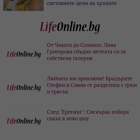
световните цени на храните
От Чикаго до Созопол: Лина
Григорова сбъдна мечтата си за
собствена галерия
Любовта им приключи! Брадърите
Стефан и Сияна се разделиха с гръм
и трясък
След "Ергенът": Свекърва избира
снаха в ново шоу