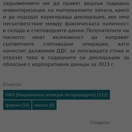
задължението им да правят веднъж годишно
инвентаризация на материалните запаси, както
и да подадат коригираща декларация, ако има
несъответствие между фактическата наличност
в склада и счетоводните данни. Получателите на
писмото имат възможност да направят
съответните счетоводни операции, като
начислят дължимия ДДС за липсващата стока и
отразят това в годишните си декларации за
облагане с корпоративни данъци за 2023 г.
Етикети:
НАП (Национална агенция по приходите) (152)
фирми (34)
писмо (8)
Сподели: