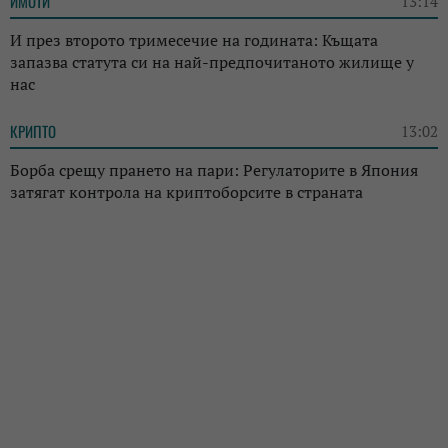
ИМОТИ
13:14
И през второто тримесечие на годината: Къщата
запазва статута си на най-предпочитаното жилище у
нас
КРИПТО
13:02
Борба срещу прането на пари: Регулаторите в Япония
затягат контрола на криптоборсите в страната