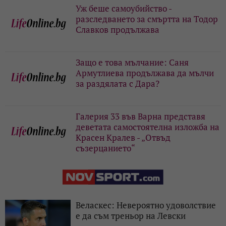
Уж беше самоубийство -
разследването за смъртта на Тодор
Славков продължава
Защо е това мълчание: Саня
Армутлиева продължава да мълчи
за раздялата с Дара?
Галерия 33 във Варна представя
деветата самостоятелна изложба на
Красен Кралев - „Отвъд
съзерцанието“
Веласкес: Невероятно удоволствие
е да съм треньор на Левски