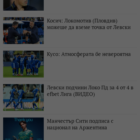
Косич: Локомотив (Пловдив)
можеше да вземе точка от Левски
Кусо: Атмосферата бе невероятна
Левски подчини Локо Пд за 4 от 4 в
efbet Лига (ВИДЕО)
Манчестър Сити подписа с
национал на Аржентина