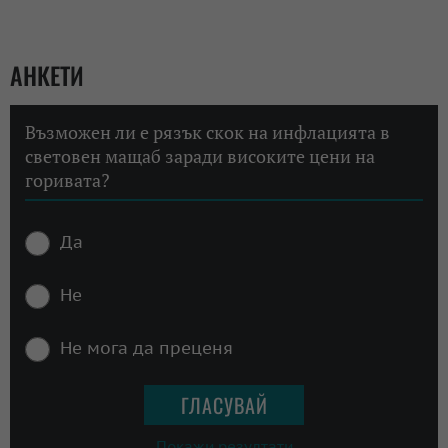
АНКЕТИ
Възможен ли е рязък скок на инфлацията в
световен мащаб заради високите цени на
горивата?
Да
Не
Не мога да преценя
Покажи резултати