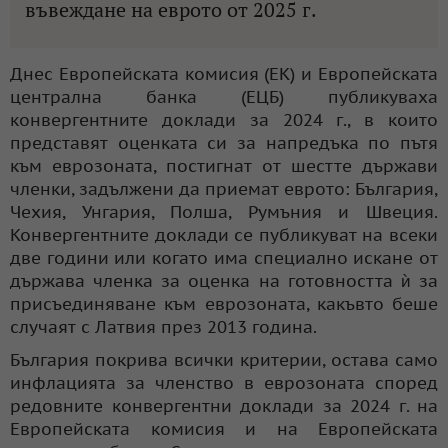
въвеждане на еврото от 2025 г.
Днес Европейската комисия (ЕК) и Европейската
централна банка (ЕЦБ) публикуваха
конвергентните доклади за 2024 г., в които
представят оценката си за напредъка по пътя
към еврозоната, постигнат от шестте държави
членки, задължени да приемат еврото: България,
Чехия, Унгария, Полша, Румъния и Швеция.
Конвергентните доклади се публикуват на всеки
две години или когато има специално искане от
държава членка за оценка на готовността ѝ за
присъединяване към еврозоната, какъвто беше
случаят с Латвия през 2013 година.
България покрива всички критерии, остава само
инфлацията за членство в еврозоната според
редовните конвергентни доклади за 2024 г. на
Европейската комисия и на Европейската