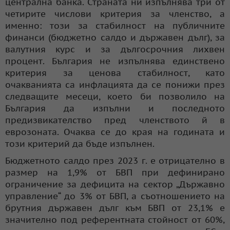
централна банка. Страната ни изпълнява три от
четирите числови критерия за членство, а
именно: този за стабилност на публичните
финанси (бюджетно салдо и държавен дълг), за
валутния курс и за дългосрочния лихвен
процент. България не изпълнява единствено
критерия за ценова стабилност, като
очакванията са инфлацията да се понижи през
следващите месеци, което би позволило на
България да изпълни и последното
предизвикателство пред членството й в
еврозоната. Очаква се до края на годината и
този критерий да бъде изпълнен.
Бюджетното салдо през 2023 г. е отрицателно в
размер на 1,9% от БВП при дефинирано
ограничение за дефицита на сектор „Държавно
управление“ до 3% от БВП, а съотношението на
брутния държавен дълг към БВП от 23,1% е
значително под референтната стойност от 60%,