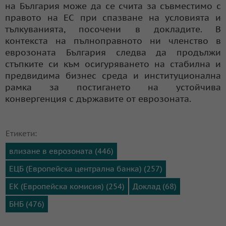
на България може да се счита за съвместимо с
правото на ЕС при спазване на условията и
тълкуванията, посочени в докладите. В
контекста на пълноправното ни членство в
еврозоната България следва да продължи
стъпките си към осигуряването на стабилна и
предвидима бизнес среда и институционална
рамка за постигането на устойчива
конвергенция с държавите от еврозоната.
Етикети:
влизане в еврозоната (446)
ЕЦБ (Европейска централна банка) (257)
ЕК (Европейска комисия) (254)
Доклад (68)
БНБ (476)