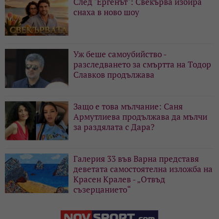
След "Ергенът": Свекърва избира
снаха в ново шоу
Уж беше самоубийство -
разследването за смъртта на Тодор
Славков продължава
Защо е това мълчание: Саня
Армутлиева продължава да мълчи
за раздялата с Дара?
Галерия 33 във Варна представя
деветата самостоятелна изложба на
Красен Кралев - „Отвъд
съзерцанието“