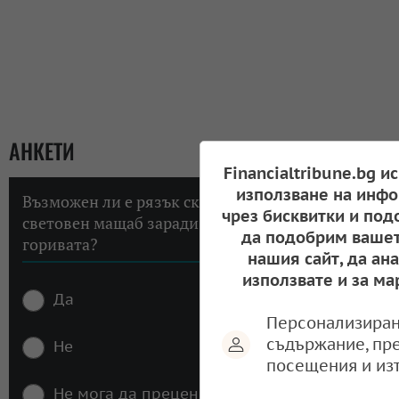
АНКЕТИ
Financialtribune.bg и
използване на инфо
Възможен ли е рязък скок на инфлацията в
чрез бисквитки и под
световен мащаб заради високите цени на
да подобрим вашет
горивата?
нашия сайт, да ан
използвате и за ма
Да
Персонализиран
съдържание, пр
Не
посещения и из
Не мога да преценя