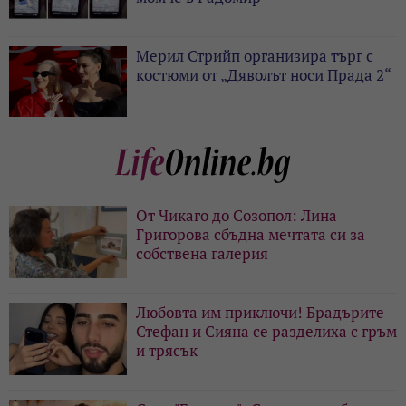
Мерил Стрийп организира търг с
костюми от „Дяволът носи Прада 2“
От Чикаго до Созопол: Лина
Григорова сбъдна мечтата си за
собствена галерия
Любовта им приключи! Брадърите
Стефан и Сияна се разделиха с гръм
и трясък