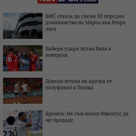
БФС отказа да смени III поредно
домакинство на Марек във Втора
лига
Байерн удари Астън Вила в
контрола
Донски остана на крачка от
полуфинал в Полша
Бремен: Не съм молил Ювентус да
ме продаде