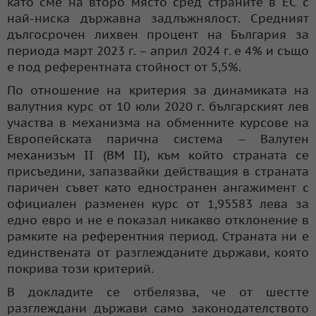
като сме на второ място сред страните в ЕС с
най-ниска държавна задлъжнялост. Средният
дългосрочен лихвен процент на България за
периода март 2023 г. – април 2024 г. е 4% и също
е под референтната стойност от 5,5%.
По отношение на критерия за динамиката на
валутния курс от 10 юли 2020 г. българският лев
участва в механизма на обменните курсове на
Европейската парична система – Валутен
механизъм II (ВМ II), към който страната се
присъедини, запазвайки действащия в страната
паричен съвет като едностранен ангажимент с
официален разменен курс от 1,95583 лева за
едно евро и не е показал никакво отклонение в
рамките на референтния период. Страната ни е
единствената от разглежданите държави, която
покрива този критерий.
В докладите се отбелязва, че от шестте
разглеждани държави само законодателството