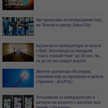
Ще продължи ли безгрешният ход
на Левски и срещу Локо (Пд)
Бургаската прокуратура за казуса
с ВиК: Хотелиери са плащали
"такса спокойствие" до 30 хил. лв.,
за да не им спират водата
Жегите превземат България:
Оранжев код за горещини в цялата
страната - (КАРТА)
Установени са извършителят и
авторът на видеото с насилие над
момче в Радомир