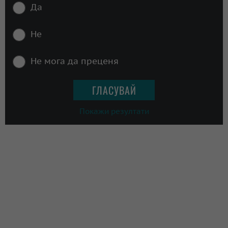
Да
Не
Не мога да преценя
Покажи резултати