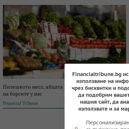
Financialtribune.bg и
използване на инфо
Пилешкото месо, яйцата и сиренето поевтиянават
чрез бисквитки и под
на борсите у нас
да подобрим вашет
нашия сайт, да ан
Financial Tribune
09:18, 04.05.2025
използвате и за ма
Персонализиран