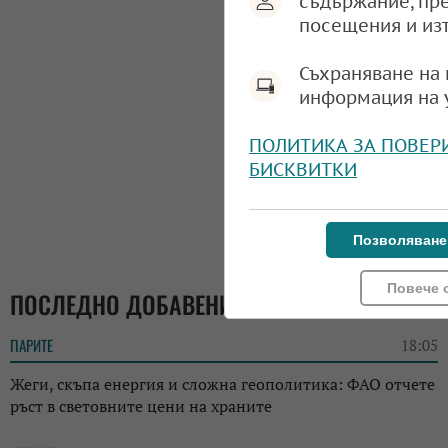
съдържание, пр
посещения и из
Съхраняване на 
информация на 
ПОЛИТИКА ЗА ПОВЕР
БИСКВИТКИ
Позволяване
Повече 
ПОСЛЕДНО ДОБАВЕНИ
ПАРИТЕ
18:05
Жеги, скъпа енергия и сложна геополитика: ФАО отчете
ръст в световните цени на храните