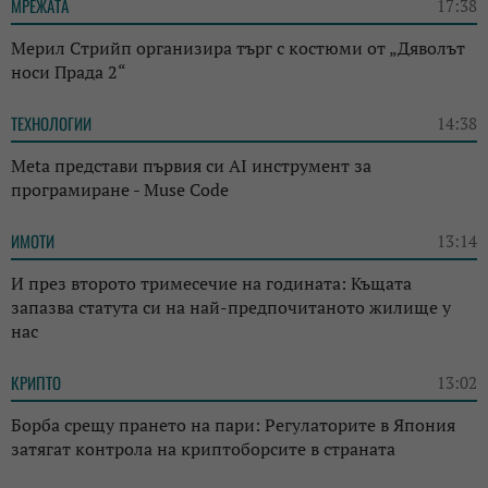
МРЕЖАТА
17:38
Мерил Стрийп организира търг с костюми от „Дяволът
носи Прада 2“
ТЕХНОЛОГИИ
14:38
Meta представи първия си AI инструмент за
програмиране - Muse Code
ИМОТИ
13:14
И през второто тримесечие на годината: Къщата
запазва статута си на най-предпочитаното жилище у
нас
КРИПТО
13:02
Борба срещу прането на пари: Регулаторите в Япония
затягат контрола на криптоборсите в страната