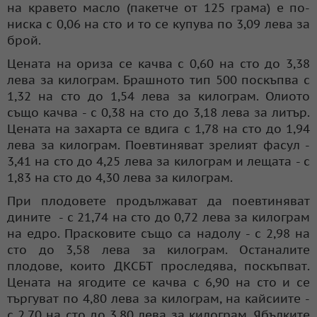
на кравето масло (пакетче от 125 грама) е по-
ниска с 0,06 на сто и то се купува по 3,09 лева за
брой.
Цената на ориза се качва с 0,60 на сто до 3,38
лева за килограм. Брашното тип 500 поскъпва с
1,32 на сто до 1,54 лева за килограм. Олиото
също качва - с 0,38 на сто до 3,18 лева за литър.
Цената на захарта се вдига с 1,78 на сто до 1,94
лева за килограм. Поевтиняват зрелият фасул -
3,41 на сто до 4,25 лева за килограм и лещата - с
1,83 на сто до 4,30 лева за килограм.
При плодовете продължават да поевтиняват
дините - с 21,74 на сто до 0,72 лева за килограм
на едро. Прасковите също са надолу - с 2,98 на
сто до 3,58 лева за килограм. Останалите
плодове, които ДКСБТ проследява, поскъпват.
Цената на ягодите се качва с 6,90 на сто и се
търгуват по 4,80 лева за килограм, на кайсиите -
с 2,70 на сто до 3,80 лева за килограм. Ябълките