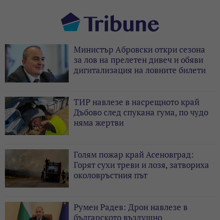
Министър Абровски откри сезона
за лов на прелетен дивеч и обяви
дигитализация на ловните билети
ТИР навлезе в насрещното край
Дъбово след спукана гума, по чудо
няма жертви
Голям пожар край Асеновград:
Горят сухи треви и лозя, затвориха
околовръстния път
Румен Радев: Дрон навлезе в
българското въздушно