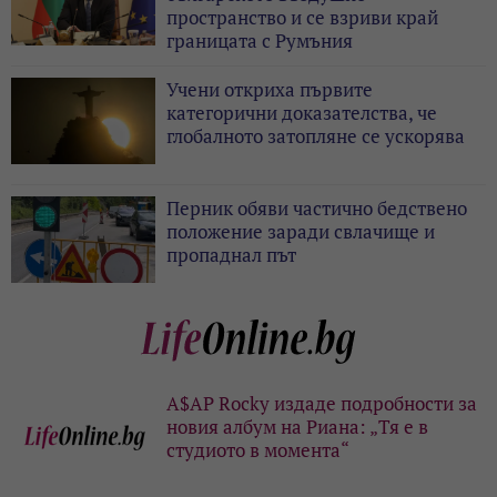
пространство и се взриви край
границата с Румъния
Учени откриха първите
категорични доказателства, че
глобалното затопляне се ускорява
Перник обяви частично бедствено
положение заради свлачище и
пропаднал път
A$AP Rocky издаде подробности за
новия албум на Риана: „Тя е в
студиото в момента“