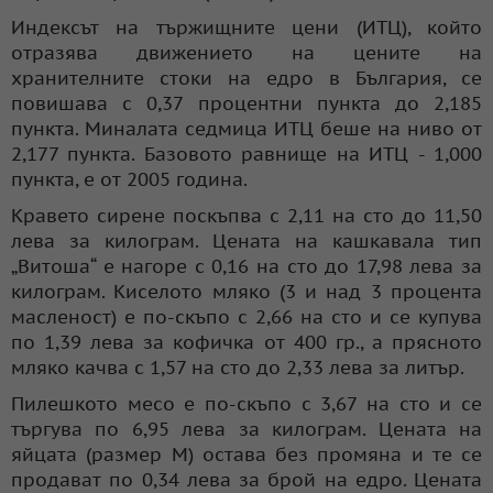
Индексът на тържищните цени (ИТЦ), който
отразява движението на цените на
хранителните стоки на едро в България, се
повишава с 0,37 процентни пункта до 2,185
пункта. Миналата седмица ИТЦ беше на ниво от
2,177 пункта. Базовото равнище на ИТЦ - 1,000
пункта, е от 2005 година.
Кравето сирене поскъпва с 2,11 на сто до 11,50
лева за килограм. Цената на кашкавала тип
„Витоша“ е нагоре с 0,16 на сто до 17,98 лева за
килограм. Киселото мляко (3 и над 3 процента
масленост) е по-скъпо с 2,66 на сто и се купува
по 1,39 лева за кофичка от 400 гр., а прясното
мляко качва с 1,57 на сто до 2,33 лева за литър.
Пилешкото месо е по-скъпо с 3,67 на сто и се
търгува по 6,95 лева за килограм. Цената на
яйцата (размер М) остава без промяна и те се
продават по 0,34 лева за брой на едро. Цената