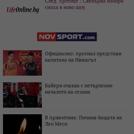
След "Ергенът": Свекърва избира
снаха в ново шоу
Официално: Арсенал представи
капитана на Нюкасъл
Байерн очаква с нетърпение
началото на сезона
В Аржентина: Почина бащата на
Лео Меси