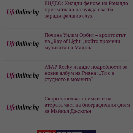
ВИДЕО: Хиляди фенове на Роналдо
присъстваха на чужда сватба
заради фалшив слух
Почина Уилям Орбит – архитектът
на „Ray of Light“, който промени
музиката на Мадона
A$AP Rocky издаде подробности за
новия албум на Риана: „Тя е в
студиото в момента“
Скоро започват снимките на
втората част на биографичния филм
за Майкъл Джексън