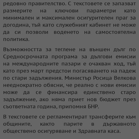
редовно правителство. С текстовете се запазват
размерите на ключови параметри като
минимален и максимален осигурителен праг за
догодина, тъй като служебният кабинет не може
да си позволи воденето на самостоятелна
политика.
Възможността за теглене на външен дълг по
Средносрочната програма за дългови емисии
на международните пазари е очакван ход, тъй
като през март предстои погасяването на падеж
по стари задължения. Министър Росица Велкова
нееднократно обясни, че реално с нови емисии
може да се финансира единствено старо
задължение, ако няма приет нов бюджет през
съответната година, припомня БНР.
В текстовете се регламентират трансферите към
общините, както парите в държавното
обществено осигуряване и Здравната каса.