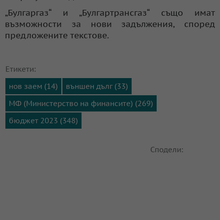
„Булгаргаз“ и „Булгартрансгаз“ също имат
възможности за нови задължения, според
предложените текстове.
Етикети:
нов заем (14)
външен дълг (33)
МФ (Министерство на финансите) (269)
бюджет 2023 (348)
Сподели: