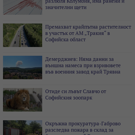
разлюля Колумбия, има ранени и
значителни щети
Премахват крайпътна растителност
в участък от АМ „Тракия“ в
Софийска област
Демерджиев: Няма данни за
външна намеса при взривовете
във военния завод край Трявна
Отиде си лъвът Славчо от
Софийския зоопарк
Окръжна прокуратура-Габрово
разследва пожара в склад за