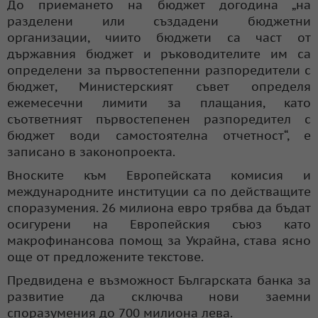
До приемането на бюджет догодина „на
разделени или създадени бюджетни
организации, чиито бюджети са част от
държавния бюджет и ръководителите им са
определени за първостепенни разпоредители с
бюджет, Министерският съвет определя
ежемесечни лимити за плащания, като
съответният първостепенен разпоредител с
бюджет води самостоятелна отчетност“, е
записано в законопроекта.
Вноските към Европейската комисия и
международните институции са по действащите
споразумения. 26 милиона евро трябва да бъдат
осигурени на Европейския съюз като
макрофинансова помощ за Украйна, става ясно
още от предложените текстове.
Предвидена е възможност Българската банка за
развитие да сключва нови заемни
споразумения до 700 милиона лева.