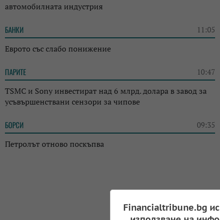
автомобилната индустрия
БАНКИ
11:05
Еврото със слабо понижение
ПАРИТЕ
10:47
TSMC и Sony инвестират над 6 млрд. долара в завод за
усъвършенствани сензори за чипове
БОРСИ
09:35
Петролът отново поскъпва
Financialtribune.bg и
използване на инфо