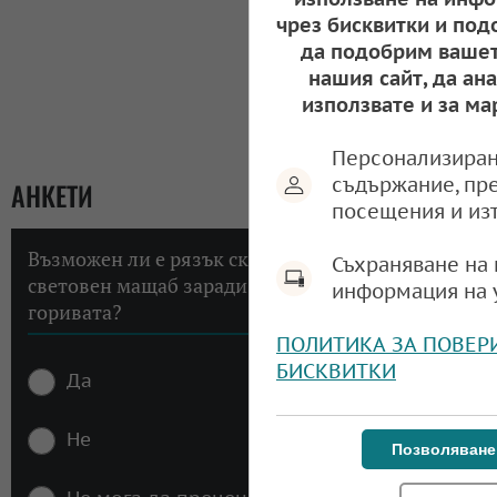
чрез бисквитки и под
да подобрим вашет
нашия сайт, да ан
използвате и за ма
Персонализиран
съдържание, пр
АНКЕТИ
посещения и из
Възможен ли е рязък скок на инфлацията в
Съхраняване на 
световен мащаб заради високите цени на
информация на 
горивата?
ПОЛИТИКА ЗА ПОВЕР
БИСКВИТКИ
Да
Не
Позволяване