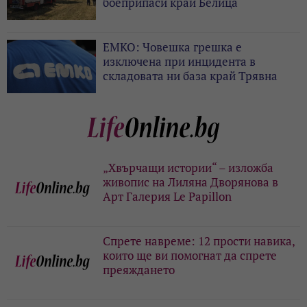
боеприпаси край Белица
ЕМКО: Човешка грешка е
изключена при инцидента в
складовата ни база край Трявна
„Хвърчащи истории“ – изложба
живопис на Лиляна Дворянова в
Арт Галерия Le Papillon
Спрете навреме: 12 прости навика,
които ще ви помогнат да спрете
преяждането