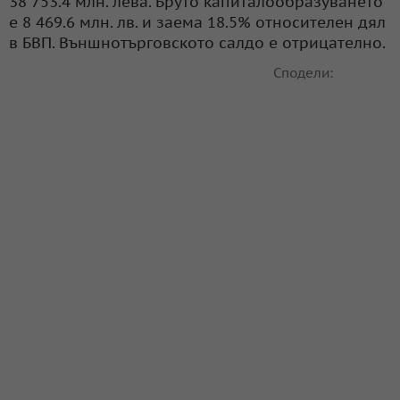
38 753.4 млн. лева. Бруто капиталообразуването
е 8 469.6 млн. лв. и заема 18.5% относителен дял
в БВП. Външнотърговското салдо е отрицателно.
Сподели: