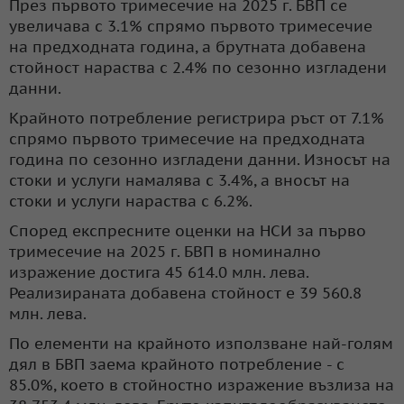
През първото тримесечие на 2025 г. БВП се
увеличава с 3.1% спрямо първото тримесечие
на предходната година, а брутната добавена
стойност нараства с 2.4% по сезонно изгладени
данни.
Крайното потребление регистрира ръст от 7.1%
спрямо първото тримесечие на предходната
година по сезонно изгладени данни. Износът на
стоки и услуги намалява с 3.4%, а вносът на
стоки и услуги нараства с 6.2%.
Според експресните оценки на НСИ за първо
тримесечие на 2025 г. БВП в номинално
изражение достига 45 614.0 млн. лева.
Реализираната добавена стойност е 39 560.8
млн. лева.
По елементи на крайното използване най-голям
дял в БВП заема крайното потребление - с
85.0%, което в стойностно изражение възлиза на