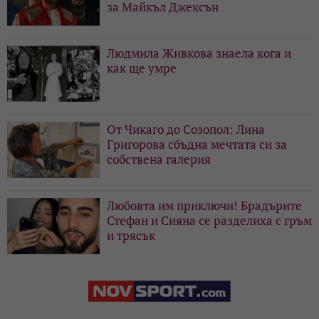
за Майкъл Джексън
Людмила Живкова знаела кога и
как ще умре
От Чикаго до Созопол: Лина
Григорова сбъдна мечтата си за
собствена галерия
Любовта им приключи! Брадърите
Стефан и Сияна се разделиха с гръм
и трясък