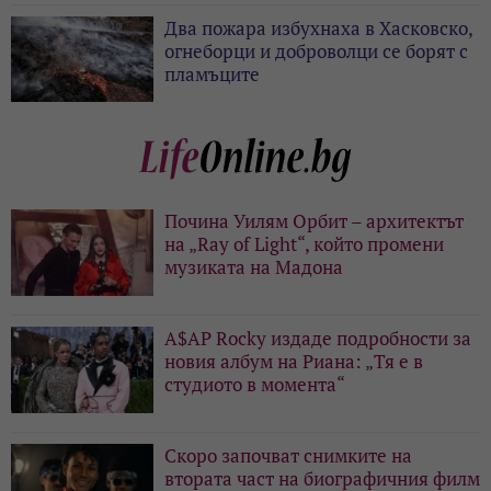
Два пожара избухнаха в Хасковско,
огнеборци и доброволци се борят с
пламъците
Почина Уилям Орбит – архитектът
на „Ray of Light“, който промени
музиката на Мадона
A$AP Rocky издаде подробности за
новия албум на Риана: „Тя е в
студиото в момента“
Скоро започват снимките на
втората част на биографичния филм