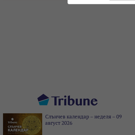
Слънчев календар – неделя – 09
август 2026