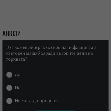
АНКЕТИ
Възможен ли е рязък скок на инфлацията в
световен мащаб заради високите цени на
горивата?
Да
Не
Не мога да преценя