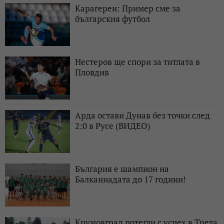
Карагерен: Пример сме за
българския футбол
Нестеров ще спори за титлата в
Пловдив
Арда остави Дунав без точки след
2:0 в Русе (ВИДЕО)
България е шампион на
Балканиадата до 17 години!
Крумовград потегли с успех в Трета