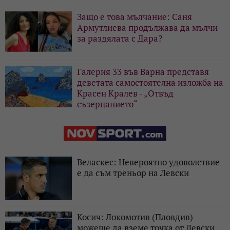
Защо е това мълчание: Саня
Армутлиева продължава да мълчи
за раздялата с Дара?
Галерия 33 във Варна представя
деветата самостоятелна изложба на
Красен Кралев - „Отвъд
съзерцанието“
Веласкес: Невероятно удоволствие
е да съм треньор на Левски
Косич: Локомотив (Пловдив)
можеше да вземе точка от Левски