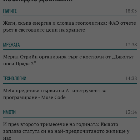
ПАРИТЕ
18:05
Жеги, скъпа енергия и сложна геополитика: ФАО отчете
ръст в световните цени на храните
МРЕЖАТА
17:38
Мерил Стрийп организира търг с костюми от „Дяволът
носи Прада 2“
ТЕХНОЛОГИИ
14:38
Meta представи първия си AI инструмент за
програмиране - Muse Code
ИМОТИ
13:14
И през второто тримесечие на годината: Къщата
запазва статута си на най-предпочитаното жилище у
нас