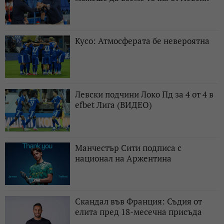
Кусо: Атмосферата бе невероятна
Левски подчини Локо Пд за 4 от 4 в
efbet Лига (ВИДЕО)
Манчестър Сити подписа с
национал на Аржентина
Скандал във Франция: Съдия от
елита пред 18-месечна присъда