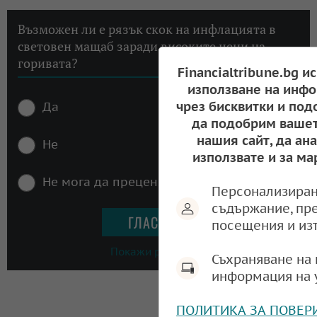
Възможен ли е рязък скок на инфлацията в
световен мащаб заради високите цени на
горивата?
Financialtribune.bg и
използване на инфо
чрез бисквитки и под
Да
да подобрим вашет
нашия сайт, да ан
Не
използвате и за ма
Не мога да преценя
Персонализиран
съдържание, пр
посещения и из
Покажи резултати
Съхраняване на 
информация на 
ПОЛИТИКА ЗА ПОВЕР