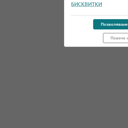
БИСКВИТКИ
Позволяване
Повече 