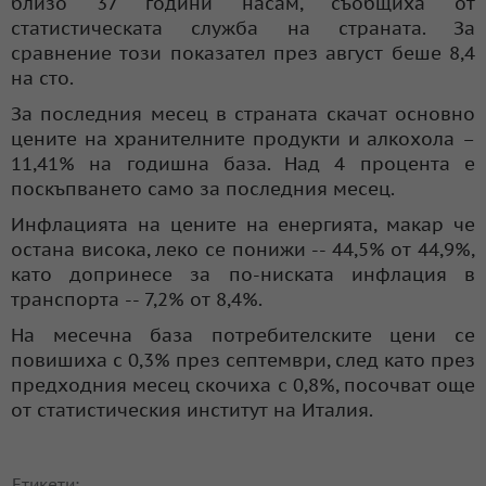
близо 37 години насам, съобщиха от
статистическата служба на страната. За
сравнение този показател през август беше 8,4
на сто.
За последния месец в страната скачат основно
цените на хранителните продукти и алкохола –
11,41% на годишна база. Над 4 процента е
поскъпването само за последния месец.
Инфлацията на цените на енергията, макар че
остана висока, леко се понижи -- 44,5% от 44,9%,
като допринесе за по-ниската инфлация в
транспорта -- 7,2% от 8,4%.
На месечна база потребителските цени се
повишиха с 0,3% през септември, след като през
предходния месец скочиха с 0,8%, посочват още
от статистическия институт на Италия.
Етикети: