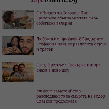
От Чикаго до Созопол: Лина
Григорова сбъдна мечтата си за
собствена галерия
Любовта им приключи! Брадърите
Стефан и Сияна се разделиха с гръм
и трясък
След "Ергенът": Свекърва избира
снаха в ново шоу
Уж беше самоубийство -
разследването за смъртта на Тодор
Славков продължава