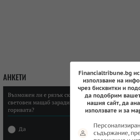
Financialtribune.bg и
АНКЕТИ
използване на инфо
чрез бисквитки и под
Възможен ли е рязък скок на инфлацията в
да подобрим вашет
световен мащаб заради високите цени на
нашия сайт, да ан
горивата?
използвате и за ма
Персонализиран
Да
съдържание, пр