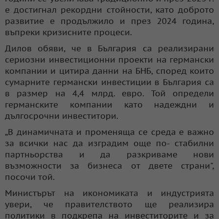
е достигнал рекордни стойности, като доброто
развитие е продължило и през 2024 година,
въпреки кризисните процеси.
Дилов обяви, че в България са реализирани
сериозни инвестиционни проекти на германски
компании и цитира данни на БНБ, според които
сумарните германски инвестиции в България са
в размер на 4,4 млрд. евро. Той определи
германските компании като надеждни и
дългосрочни инвеститори.
„В динамичната и променяща се среда е важно
за всички нас да изградим още по- стабилни
партньорства и да разкриваме нови
възможности за бизнеса от двете страни",
посочи той.
Министърът на икономиката и индустрията
увери, че правителството ще реализира
политики в подкрепа на инвеститорите и за