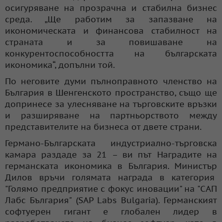
осигуряване на прозрачна и стабилна бизнес
среда. „Ще работим за запазване на
икономическата и финансова стабилност на
страната и за повишаване на
конкурентоспособността на българската
икономика“, допълни той.
По неговите думи пълноправното членство на
България в Шенгенското пространство, също ще
допринесе за улесняване на търговските връзки
и разширяване на партньорството между
представителите на бизнеса от двете страни.
Германо-Българската индустриално-търговска
камара раздаде за 21 – ви път Наградите на
германската икономика в България. Министър
Дилов връчи голямата награда в категория
"Голямо предприятие с фокус иновации" на "САП
Лабс България" (SAP Labs Bulgaria). Германският
софтуерен гигант е глобален лидер в