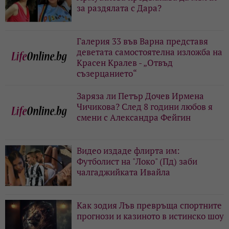
за раздялата с Дара?
Галерия 33 във Варна представя
деветата самостоятелна изложба на
Красен Кралев - „Отвъд
съзерцанието“
Заряза ли Петър Дочев Ирмена
Чичикова? След 8 години любов я
смени с Александра Фейгин
Видео издаде флирта им:
Футболист на "Локо" (Пд) заби
чалгаджийката Ивайла
Как зодия Лъв превръща спортните
прогнози и казиното в истинско шоу