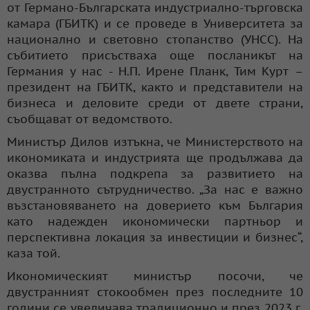
от Германо-Българската индустриално-търговска
камара (ГБИТК) и се проведе в Университета за
национално и световно стопанство (УНСС). На
събитието присъстваха още посланикът на
Германия у нас - Н.П. Ирене Планк, Тим Курт –
президент на ГБИТК, както и представители на
бизнеса и деловите среди от двете страни,
съобщават от ведомството.
Министър Дилов изтъкна, че Министерството на
икономиката и индустрията ще продължава да
оказва пълна подкрепа за развитието на
двустранното сътрудничество. „За нас е важно
възстановяването на доверието към България
като надежден икономически партньор и
перспективна локация за инвестиции и бизнес“,
каза той.
Икономическият министър посочи, че
двустранният стокообмен през последните 10
години се увеличава традиционно и през 2023 г.