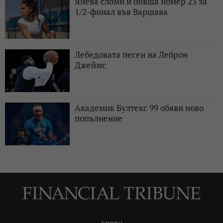
Янева сломи и бивша номер 23 за
1/2-финал във Варшава
Лебедовата песен на Леброн
Джеймс
Академик Бултекс 99 обяви ново
попълнение