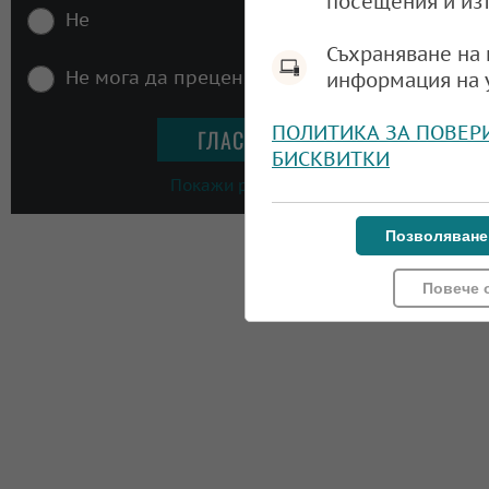
посещения и из
Не
Съхраняване на 
Не мога да преценя
информация на 
ПОЛИТИКА ЗА ПОВЕР
БИСКВИТКИ
Покажи резултати
Позволяване
Повече 