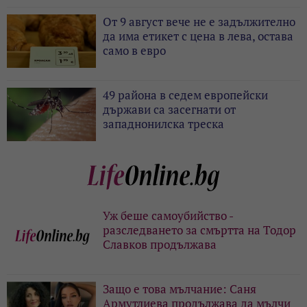
От 9 август вече не е задължително
да има етикет с цена в лева, остава
само в евро
49 района в седем европейски
държави са засегнати от
западнонилска треска
Уж беше самоубийство -
разследването за смъртта на Тодор
Славков продължава
Защо е това мълчание: Саня
Армутлиева продължава да мълчи