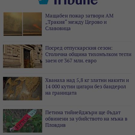
Мащабен пожар затвори АМ
„Тракия“ между Церово и
Славовица
Посред отпускарския сезон:
Столична община тихомълком тегли
заем от 367 млн. евро
Хванаха над 5,8 кг златни накити и
14 000 кутии цигари без бандерол
на границата
Петима тийнейджъри ще бъдат
обвинени за убийството на мъжа в
Пловдив