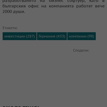
разработването на бизнес софтуер, като в
българския офис на компанията работят вече
2000 души.
Етикети:
инвестиции (287)
Германия (433)
компании (98)
Сподели: