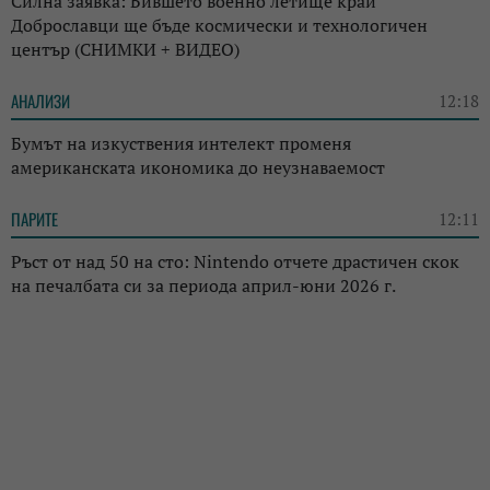
Силна заявка: Бившето военно летище край
Доброславци ще бъде космически и технологичен
център (СНИМКИ + ВИДЕО)
АНАЛИЗИ
12:18
Бумът на изкуствения интелект променя
американската икономика до неузнаваемост
ПАРИТЕ
12:11
Ръст от над 50 на сто: Nintendo отчете драстичен скок
на печалбата си за периода април-юни 2026 г.