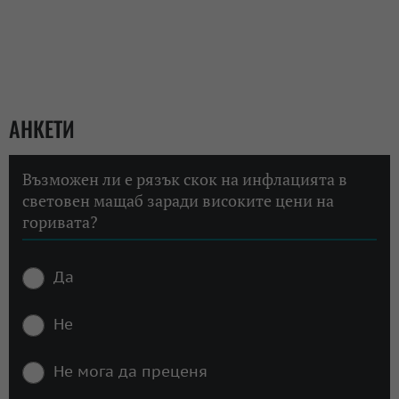
АНКЕТИ
Възможен ли е рязък скок на инфлацията в
световен мащаб заради високите цени на
горивата?
Да
Не
Не мога да преценя