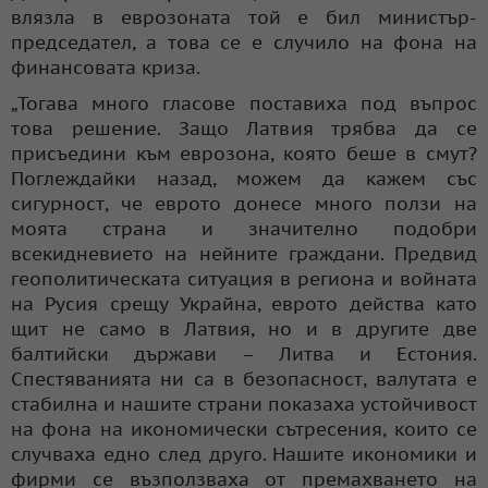
влязла в еврозоната той е бил министър-
председател, а това се е случило на фона на
финансовата криза.
„Тогава много гласове поставиха под въпрос
това решение. Защо Латвия трябва да се
присъедини към еврозона, която беше в смут?
Поглеждайки назад, можем да кажем със
сигурност, че еврото донесе много ползи на
моята страна и значително подобри
всекидневието на нейните граждани. Предвид
геополитическата ситуация в региона и войната
на Русия срещу Украйна, еврото действа като
щит не само в Латвия, но и в другите две
балтийски държави – Литва и Естония.
Спестяванията ни са в безопасност, валутата е
стабилна и нашите страни показаха устойчивост
на фона на икономически сътресения, които се
случваха едно след друго. Нашите икономики и
фирми се възползваха от премахването на