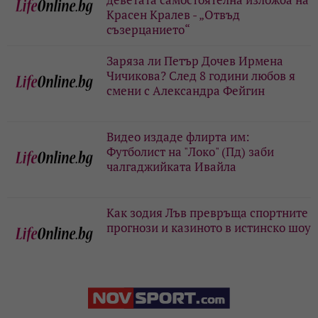
Красен Кралев - „Отвъд
съзерцанието“
Заряза ли Петър Дочев Ирмена
Чичикова? След 8 години любов я
смени с Александра Фейгин
Видео издаде флирта им:
Футболист на "Локо" (Пд) заби
чалгаджийката Ивайла
Как зодия Лъв превръща спортните
прогнози и казиното в истинско шоу