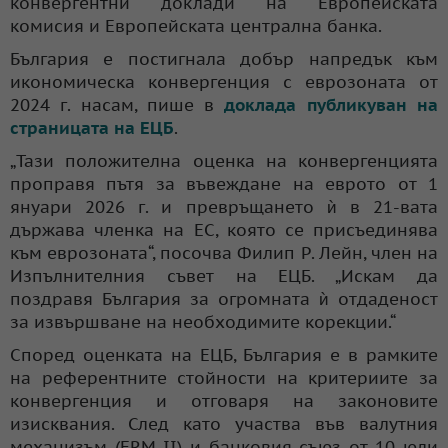
конвергентни доклади на Европейската
комисия и Европейската централна банка.
България е постигнала добър напредък към
икономическа конвергенция с еврозоната от
2024 г. насам, пише в
доклада публикуван на
страницата на ЕЦБ
.
„Тази положителна оценка на конвергенцията
проправя пътя за въвеждане на еврото от 1
януари 2026 г. и превръщането ѝ в 21-вата
държава членка на ЕС, която се присъединява
към еврозоната“, посочва Филип Р. Лейн, член на
Изпълнителния съвет на ЕЦБ. „Искам да
поздравя България за огромната ѝ отдаденост
за извършване на необходимите корекции.“
Според оценката на ЕЦБ, България е в рамките
на референтните стойности на критериите за
конвергенция и отговаря на законовите
изисквания. След като участва във валутния
механизъм (ERM II) и банковия съюз от 10 юли