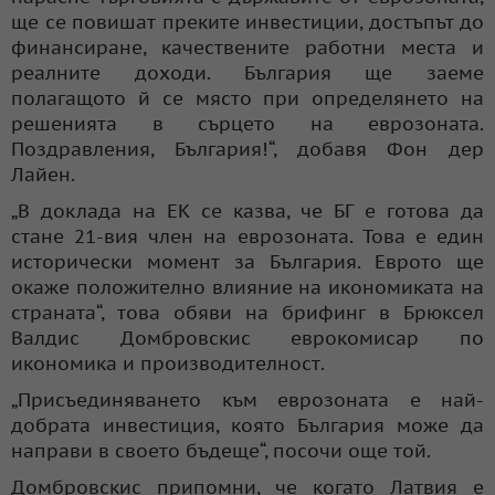
ще се повишат преките инвестиции, достъпът до
финансиране, качествените работни места и
реалните доходи. България ще заеме
полагащото й се място при определянето на
решенията в сърцето на еврозоната.
Поздравления, България!“, добавя Фон дер
Лайен.
„В доклада на ЕК се казва, че БГ е готова да
стане 21-вия член на еврозоната. Това е един
исторически момент за България. Еврото ще
окаже положително влияние на икономиката на
страната“, това обяви на брифинг в Брюксел
Валдис Домбровскис еврокомисар по
икономика и производителност.
„Присъединяването към еврозоната е най-
добрата инвестиция, която България може да
направи в своето бъдеще“, посочи още той.
Домбровскис припомни, че когато Латвия е