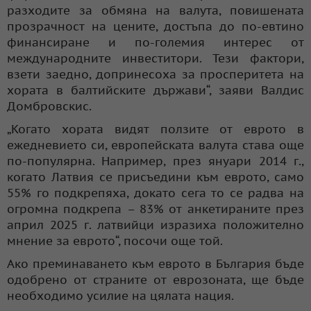
разходите за обмяна на валута, повишената
прозрачност на цените, достъпа до по-евтино
финансиране и по-големия интерес от
международните инвеститори. Тези фактори,
взети заедно, допринесоха за просперитета на
хората в балтийските държави“, заяви Валдис
Домбровскис.
„Когато хората видят ползите от еврото в
ежедневието си, европейската валута става още
по-популярна. Например, през януари 2014 г.,
когато Латвия се присъедини към еврото, само
55% го подкрепяха, докато сега то се радва на
огромна подкрепа – 83% от анкетираните през
април 2025 г. латвийци изразиха положително
мнение за еврото“, посочи още той.
Ако преминаването към еврото в България бъде
одобрено от страните от еврозоната, ще бъде
необходимо усилие на цялата нация.