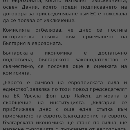
от еврозоната, когато изпълнят изискванията,
освен Дания, която преди подписването на
договора за присъединяване към ЕС е пожелала
да се ползва от изключение.
Комисията отбелязва, че днес се постига
историческа стъпка към приемането на
България в еврозоната.
Българската икономика е достатъчно
подготвена, българското законодателство е
съвместимо, се посочва още в оценката на
комисията.
„Еврото е символ на европейската сила и
единство“, заявява по този повод председателят
на ЕК Урсула фон дер Лайен, цитирана в
съобщение на институцията. „България се
приближава днес с още една стъпка към
приемането на еврото. Благодарение на еврото,
българската икономика ще стане по-силна, ще
нарасне търговията с държавите от еврозоната,