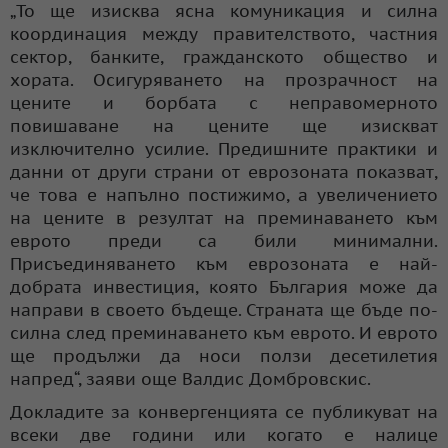
„То ще изисква ясна комуникация и силна
координация между правителството, частния
сектор, банките, гражданското общество и
хората. Осигуряването на прозрачност на
цените и борбата с неправомерното
повишаване на цените ще изискват
изключително усилие. Предишните практики и
данни от други страни от еврозоната показват,
че това е напълно постижимо, а увеличението
на цените в резултат на преминаването към
еврото преди са били минимални.
Присъединяването към еврозоната е най-
добрата инвестиция, която България може да
направи в своето бъдеще. Страната ще бъде по-
силна след преминаването към еврото. И еврото
ще продължи да носи ползи десетилетия
напред“, заяви още Валдис Домбровскис.
Докладите за конвергенцията се публикуват на
всеки две години или когато е налице