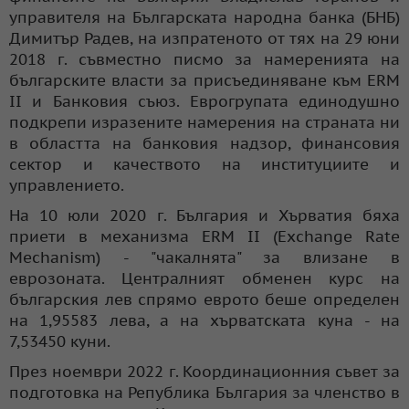
управителя на Българската народна банка (БНБ)
Димитър Радев, на изпратеното от тях на 29 юни
2018 г. съвместно писмо за намеренията на
българските власти за присъединяване към ERM
II и Банковия съюз. Еврогрупата единодушно
подкрепи изразените намерения на страната ни
в областта на банковия надзор, финансовия
сектор и качеството на институциите и
управлението.
На 10 юли 2020 г. България и Хърватия бяха
приети в механизма ERM II (Exchange Rate
Mechanism) - "чакалнята" за влизане в
еврозоната. Централният обменен курс на
българския лев спрямо еврото беше определен
на 1,95583 лева, а на хърватската куна - на
7,53450 куни.
През ноември 2022 г. Координационния съвет за
подготовка на Република България за членство в