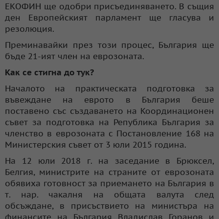
ЕКОФИН ще одобри присъединяването. В същия
ден Европейският парламент ще гласува и
резолюция.
Преминавайки през този процес, България ще
бъде 21-ият член на еврозоната.
Как се стигна до тук?
Началото на практическата подготовка за
въвеждане на еврото в България беше
поставено със създаването на Координационен
съвет за подготовка на Република България за
членство в еврозоната с Постановление 168 на
Министерския съвет от 3 юли 2015 година.
На 12 юли 2018 г. на заседание в Брюксел,
Белгия, министрите на страните от еврозоната
обявиха готовност за приемането на България в
т. нар. чакалня на общата валута след
обсъждане, в присъствието на министъра на
финансите на България Владислав Горанов и