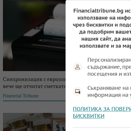
Financialtribune.bg и
използване на инфо
чрез бисквитки и под
да подобрим вашет
нашия сайт, да ан
използвате и за ма
Персонализиран
съдържание, пр
посещения и из
Синхронизация с еврозоната: Касовите апарати
вече ще отчитат сметката ни и в евро
Съхраняване на 
информация на 
Financial Tribune
10:55, 04.06.2025
ПОЛИТИКА ЗА ПОВЕР
БИСКВИТКИ