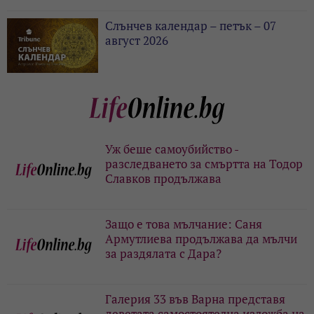
Слънчев календар – петък – 07
август 2026
Уж беше самоубийство -
разследването за смъртта на Тодор
Славков продължава
Защо е това мълчание: Саня
Армутлиева продължава да мълчи
за раздялата с Дара?
Галерия 33 във Варна представя
деветата самостоятелна изложба на