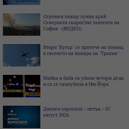
Огромен пожар лумна край
Северната скоростна тангента на
София - (ВИДЕО)
Втори "Кугър" се притече на помощ
в гасенето на пожара на "Тракия"
Майка и баба са убили четири деца
и са се самоубили в Ню Йорк
Дневен хороскоп – петък – 07
август 2026