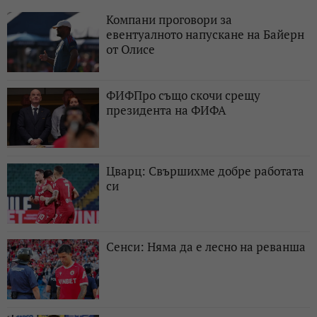
Компани проговори за
евентуалното напускане на Байерн
от Олисе
ФИФПро също скочи срещу
президента на ФИФА
Цварц: Свършихме добре работата
си
Сенси: Няма да е лесно на реванша