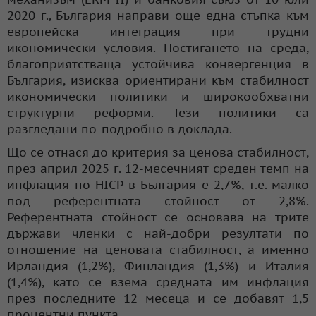
2020 г., България направи още една стъпка към
европейска интеграция при трудни
икономически условия. Постигането на среда,
благоприятстваща устойчива конвергенция в
България, изисква ориентирани към стабилност
икономически политики и широкообхватни
структурни реформи. Тези политики са
разгледани по-подробно в доклада.
Що се отнася до критерия за ценова стабилност,
през април 2025 г. 12-месечният среден темп на
инфлация по HICP в България е 2,7%, т.е. малко
под референтната стойност от 2,8%.
Референтната стойност се основава на трите
държави членки с най-добри резултати по
отношение на ценовата стабилност, а именно
Ирландия (1,2%), Финландия (1,3%) и Италия
(1,4%), като се взема средната им инфлация
през последните 12 месеца и се добавят 1,5
процентни пункта.