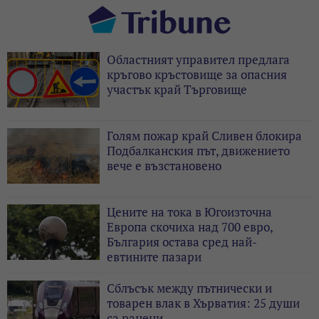
Областният управител предлага
кръгово кръстовище за опасния
участък край Търговище
Голям пожар край Сливен блокира
Подбалканския път, движението
вече е възстановено
Цените на тока в Югоизточна
Европа скочиха над 700 евро,
България остава сред най-
евтините пазари
Сблъсък между пътнически и
товарен влак в Хърватия: 25 души
са ранени