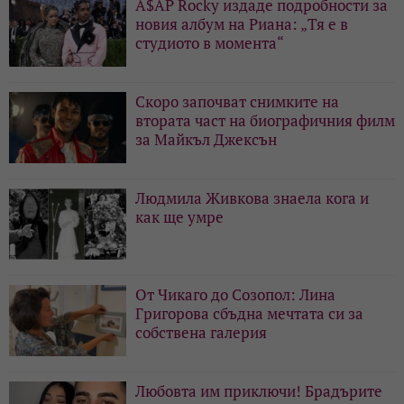
A$AP Rocky издаде подробности за
новия албум на Риана: „Тя е в
студиото в момента“
Скоро започват снимките на
втората част на биографичния филм
за Майкъл Джексън
Людмила Живкова знаела кога и
как ще умре
От Чикаго до Созопол: Лина
Григорова сбъдна мечтата си за
собствена галерия
Любовта им приключи! Брадърите