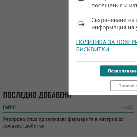
посещения и из
Съхраняване на 
информация на 
ПОЛИТИКА ЗА ПОВЕР
БИСКВИТКИ
Позволяване
Повече 
ПОСЛЕДНО ДОБАВЕНИ
ПАРИТЕ
14:37
Рекордна суша принуждава фермерите в Австрия да
продават добитък