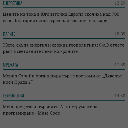
ЕНЕРГЕТИКА
12:29
Цените на тока в Югоизточна Европа скочиха над 700
евро, България остава сред най-евтините пазари
ПАРИТЕ
18:05
Жеги, скъпа енергия и сложна геополитика: ФАО отчете
ръст в световните цени на храните
МРЕЖАТА
17:38
Мерил Стрийп организира търг с костюми от „Дяволът
носи Прада 2“
ТЕХНОЛОГИИ
14:38
Meta представи първия си AI инструмент за
програмиране - Muse Code