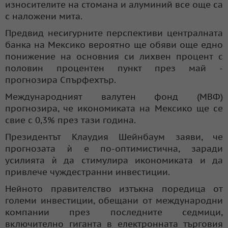
износителите на стомана и алуминий все още са
с наложени мита.
Предвид несигурните перспективи централната
банка на Мексико вероятно ще обяви още едно
понижение на основния си лихвен процент с
половин процентен пункт през май -
прогнозира Спърфехтър.
Международният валутен фонд (МВФ)
прогнозира, че икономиката на Мексико ще се
свие с 0,3% през тази година.
Президентът Клаудия Шейнбаум заяви, че
прогнозата ѝ е по-оптимистична, заради
усилията ѝ да стимулира икономиката и да
привлече чуждестранни инвестиции.
Нейното правителство изтъкна поредица от
големи инвестиции, обещани от международни
компании през последните седмици,
включително гиганта в електронната търговия