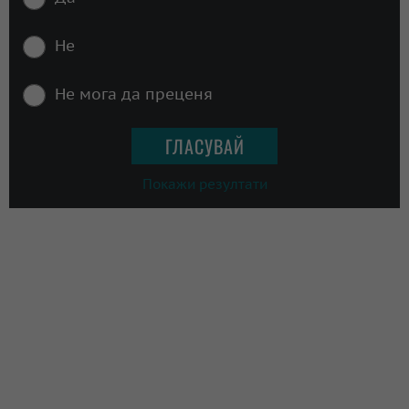
Не
Не мога да преценя
Покажи резултати