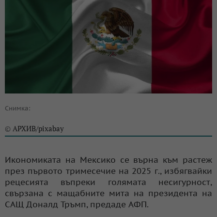
Снимка:
АРХИВ/pixabay
©
Икономиката на Мексико се върна към растеж
през първото тримесечие на 2025 г., избягвайки
рецесията въпреки голямата несигурност,
свързана с мащабните мита на президента на
САЩ Доналд Тръмп, предаде АФП.