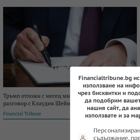
Financialtribune.bg и
използване на инфо
чрез бисквитки и под
Тръмп отложи с месец митата за Мексико, след
да подобрим вашет
разговор с Клаудия Шейнбаум
нашия сайт, да ан
Financial Tribune
18:35, 03.02.2025
използвате и за ма
Персонализиран
съдържание, пр