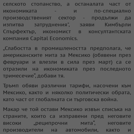
селското стопанство, а останалата част от
икономиката - и по-специално
производственият сектор - продължи да
изпитва затруднения", заяви Кимбърли
Спърфехтър, икономист в консултантската
компания Capital Economics.
„Слабостта в промишлеността предполага, че
американските мита за Мексико (обявени през
февруари и влезли в сила през март) са се
отразили на икономиката през последното
тримесечие“, добави тя.
Тръмп обяви различни тарифи, насочени към
Мексико, както и няколко политически обрата,
като част от глобалната си търговска война.
Макар че той остави Мексико извън списъка на
страните, които са изправени пред неговите
високи „реципрочни мита“, неговите
производители на автомобили, както и