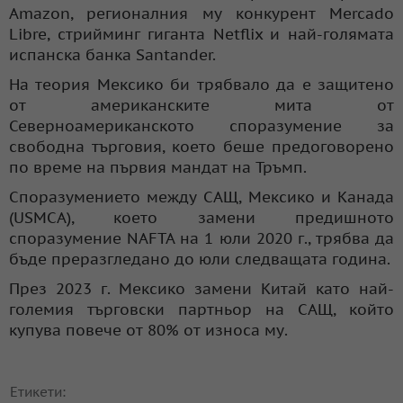
Amazon, регионалния му конкурент Mercado
Libre, стрийминг гиганта Netflix и най-голямата
испанска банка Santander.
На теория Мексико би трябвало да е защитено
от американските мита от
Северноамериканското споразумение за
свободна търговия, което беше предоговорено
по време на първия мандат на Тръмп.
Споразумението между САЩ, Мексико и Канада
(USMCA), което замени предишното
споразумение NAFTA на 1 юли 2020 г., трябва да
бъде преразгледано до юли следващата година.
През 2023 г. Мексико замени Китай като най-
големия търговски партньор на САЩ, който
купува повече от 80% от износа му.
Етикети: