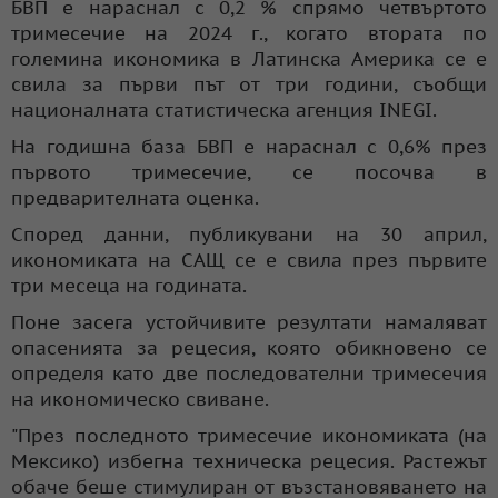
БВП е нараснал с 0,2 % спрямо четвъртото
тримесечие на 2024 г., когато втората по
големина икономика в Латинска Америка се е
свила за първи път от три години, съобщи
националната статистическа агенция INEGI.
На годишна база БВП е нараснал с 0,6% през
първото тримесечие, се посочва в
предварителната оценка.
Според данни, публикувани на 30 април,
икономиката на САЩ се е свила през първите
три месеца на годината.
Поне засега устойчивите резултати намаляват
опасенията за рецесия, която обикновено се
определя като две последователни тримесечия
на икономическо свиване.
"През последното тримесечие икономиката (на
Мексико) избегна техническа рецесия. Растежът
обаче беше стимулиран от възстановяването на