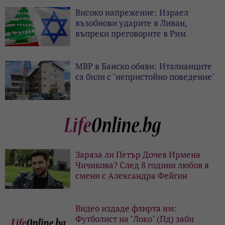
Високо напрежение: Израел
възобнови ударите в Ливан,
въпреки преговорите в Рим
МВР в Банско обяви: Италианците
са били с "непристойно поведение"
Заряза ли Петър Дочев Ирмена
Чичикова? След 8 години любов я
смени с Александра Фейгин
Видео издаде флирта им:
Футболист на "Локо" (Пд) заби