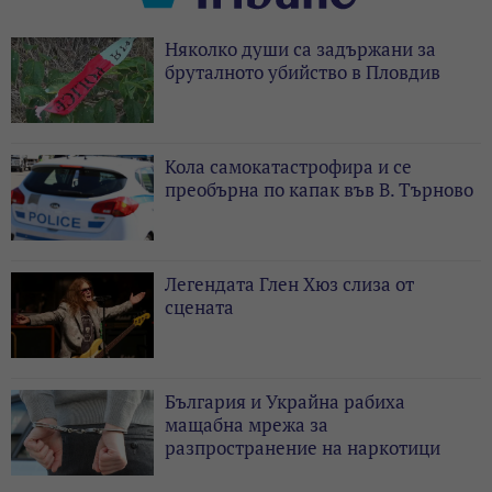
Няколко души са задържани за
бруталното убийство в Пловдив
Кола самокатастрофира и се
преобърна по капак във В. Търново
Легендата Глен Хюз слиза от
сцената
България и Украйна рабиха
мащабна мрежа за
разпространение на наркотици