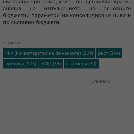
фискална програма, който представлява кратък
анализ на изпълнението на основните
бюджетни параметри на консолидирано ниво и
по съставни бюджети.
Етикети:
МФ (Министерство на финансите) (269)
ръст (344)
приходи (273)
КФП (34)
октомври (30)
Сподели: