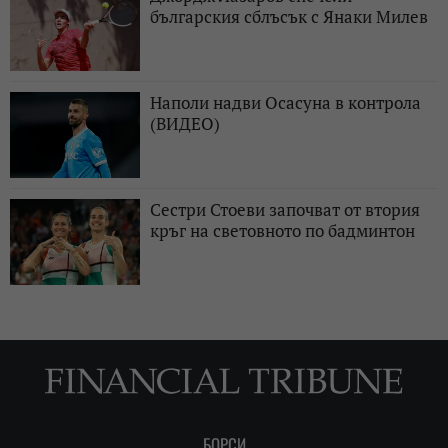
българския сблъсък с Янаки Милев
Наполи надви Осасуна в контрола
(ВИДЕО)
Сестри Стоеви започват от втория
кръг на световното по бадминтон
БОРСИ