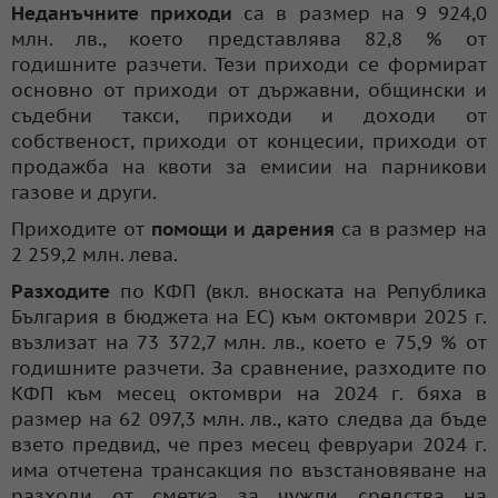
Неданъчните приходи
са в размер на 9 924,0
млн. лв., което представлява 82,8 % от
годишните разчети. Тези приходи се формират
основно от приходи от държавни, общински и
съдебни такси, приходи и доходи от
собственост, приходи от концесии, приходи от
продажба на квоти за емисии на парникови
газове и други.
Приходите от
помощи
и дарения
са в размер на
2 259,2 млн. лева.
Разходите
по КФП (вкл. вноската на Република
България в бюджета на ЕС) към октомври 2025 г.
възлизат на 73 372,7 млн. лв., което е 75,9 % от
годишните разчети. За сравнение, разходите по
КФП към месец октомври на 2024 г. бяха в
размер на 62 097,3 млн. лв., като следва да бъде
взето предвид, че през месец февруари 2024 г.
има отчетена трансакция по възстановяване на
разходи от сметка за чужди средства на