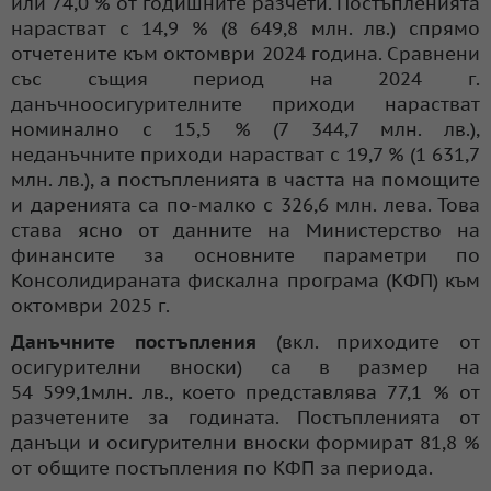
или 74,0 % от годишните разчети. Постъпленията
нарастват с 14,9 % (8 649,8 млн. лв.) спрямо
отчетените към октомври 2024 година. Сравнени
със същия период на 2024 г.
данъчноосигурителните приходи нарастват
номинално с 15,5 % (7 344,7 млн. лв.),
неданъчните приходи нарастват с 19,7 % (1 631,7
млн. лв.), а постъпленията в частта на помощите
и даренията са по-малко с 326,6 млн. лева. Това
става ясно от данните на Министерство на
финансите за основните параметри по
Консолидираната фискална програма (КФП) към
октомври 2025 г.
Данъчните постъпления
(вкл. приходите от
осигурителни вноски) са в размер на
54 599,1млн. лв., което представлява 77,1 % от
разчетените за годината. Постъпленията от
данъци и осигурителни вноски формират 81,8 %
от общите постъпления по КФП за периода.