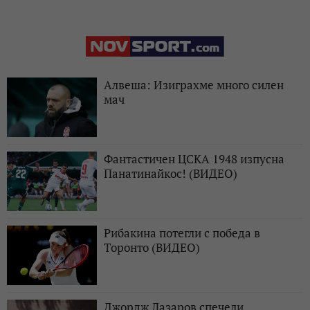
Алвеша: Изиграхме много силен
мач
Фантастичен ЦСКА 1948 изпусна
Панатинайкос! (ВИДЕО)
Рибакина потегли с победа в
Торонто (ВИДЕО)
Джордж Лазаров спечели