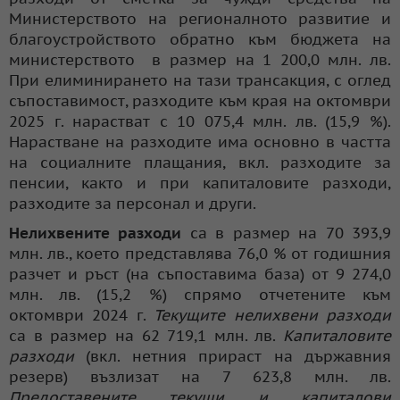
Министерството на регионалното развитие и
благоустройството обратно към бюджета на
министерството в размер на 1 200,0 млн. лв.
При елиминирането на тази трансакция, с оглед
съпоставимост, разходите към края на октомври
2025 г. нарастват с 10 075,4 млн. лв. (15,9 %).
Нарастване на разходите има основно в частта
на социалните плащания, вкл. разходите за
пенсии, както и при капиталовите разходи,
разходите за персонал и други.
Нелихвените разходи
са в размер на 70 393,9
млн. лв., което представлява 76,0 % от годишния
разчет и ръст (на съпоставима база) от 9 274,0
млн. лв. (15,2 %) спрямо отчетените към
октомври 2024 г.
Текущите нелихвени разходи
са в размер на 62 719,1 млн. лв.
Капиталовите
разходи
(вкл. нетния прираст на държавния
резерв) възлизат на 7 623,8 млн. лв.
Предоставените текущи и капиталови