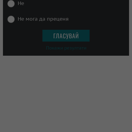
Не
Не мога да преценя
Покажи резултати