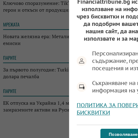
Financialtribune.bg и
Ключово споразумение: TikTok получи права върху
използване на инфо
герои и откъси от продукции на Disney
чрез бисквитки и под
да подобрим вашет
МРЕЖАТА
17:24
нашия сайт, да ан
Новата желязна ера: Металите като гориво с нулеви
използвате и за ма
емисии
Персонализиран
ПАРИТЕ
17:07
съдържание, пр
посещения и из
За първото полугодие: Turkish Airlines отчете 395,2 млн.
долара печалба
Съхраняване на 
информация на 
ПАРИТЕ
16:50
ЕК отпуска на Украйна 1,4 млрд. евро - печалба от
ПОЛИТИКА ЗА ПОВЕР
замразените активи на Русия
БИСКВИТКИ
Позволяване