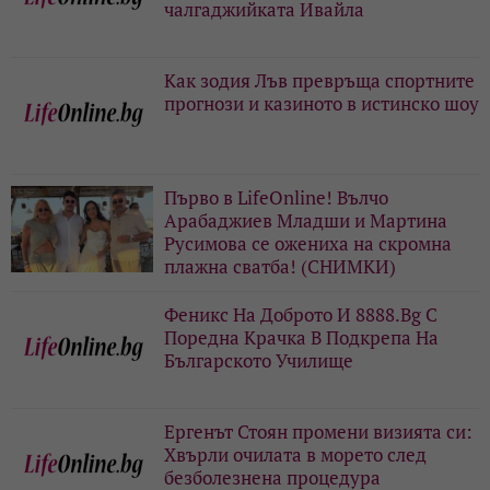
чалгаджийката Ивайла
Как зодия Лъв превръща спортните
прогнози и казиното в истинско шоу
Първо в LifeOnline! Вълчо
Арабаджиев Младши и Мартина
Русимова сe oжениха на скромна
плажна сватба! (СНИМКИ)
Феникс На Доброто И 8888.Bg С
Поредна Крачка В Подкрепа На
Българското Училище
Ергенът Стоян промени визията си:
Хвърли очилата в морето след
безболезнена процедура