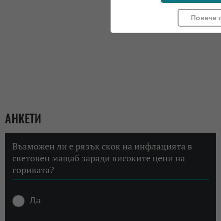
Повече 
АНКЕТИ
Възможен ли е рязък скок на инфлацията в
световен мащаб заради високите цени на
горивата?
Да