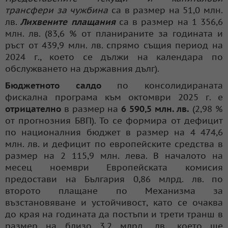
трансфери за чужбина
са в размер на 51,0 млн.
лв.
Лихвените плащания
са в размер на 1 356,6
млн. лв. (83,6 % от планираните за годината и
ръст от 439,9 млн. лв. спрямо същия период на
2024 г., което се дължи на календара по
обслужването на държавния дълг).
Бюджетното салдо
по консолидираната
фискална програма към октомври 2025 г. е
отрицателно
в размер на
6 590,5 млн. лв.
(2,98 %
от прогнозния БВП). То се формира от дефицит
по националния бюджет в размер на 4 474,6
млн. лв. и дефицит по европейските средства в
размер на 2 115,9 млн. лева. В началото на
месец ноември Европейската комисия
предостави на България 0,86 млрд. лв. по
второто плащане по Механизма за
възстановяване и устойчивост, като се очаква
до края на годината да постъпи и трети транш в
размер на близо 3,2 млрд.. лв., което ще