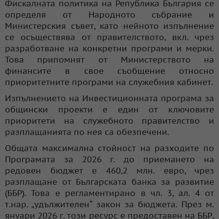
Фискалната политика на Република България се
определя от Народното събрание и
Министерския съвет, като нейното изпълнение
се осъществява от правителството, вкл. чрез
разработване на конкретни програми и мерки.
Това припомнят от Министерството на
финансите в свое съобщение относно
приоритетните програми на служебния кабинет.
Изпълнението на Инвестиционната програма за
общински проекти е един от ключовите
приоритети на служебното правителство и
разплащанията по нея са обезпечени.
Общата максимална стойност на разходите по
Програмата за 2026 г. до приемането на
редовен бюджет е 460,2 млн. евро, чрез
разплащане от Българската банка за развитие
(ББР). Това е регламентирано в чл. 3, ал. 4 от
т.нар. „удължителен“ закон за бюджета. През м.
януари 2026 г. този ресурс е предоставен на ББР,