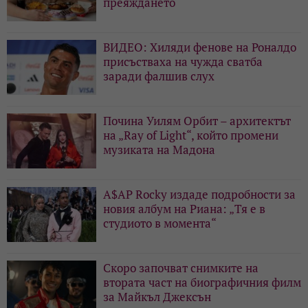
преяждането
ВИДЕО: Хиляди фенове на Роналдо
присъстваха на чужда сватба
заради фалшив слух
Почина Уилям Орбит – архитектът
на „Ray of Light“, който промени
музиката на Мадона
A$AP Rocky издаде подробности за
новия албум на Риана: „Тя е в
студиото в момента“
Скоро започват снимките на
втората част на биографичния филм
за Майкъл Джексън