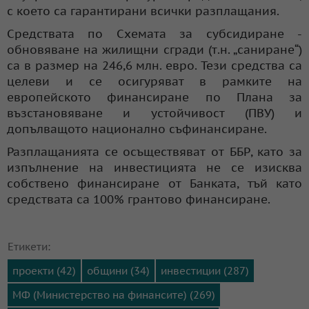
с което са гарантирани всички разплащания.
Средствата по Схемата за субсидиране -
обновяване на жилищни сгради (т.н. „саниране“)
са в размер на 246,6 млн. евро. Тези средства са
целеви и се осигуряват в рамките на
европейското финансиране по Плана за
възстановяване и устойчивост (ПВУ) и
допълващото национално съфинансиране.
Разплащанията се осъществяват от ББР, като за
изпълнение на инвестицията не се изисква
собствено финансиране от Банката, тъй като
средствата са 100% грантово финансиране.
Етикети:
проекти (42)
общини (34)
инвестиции (287)
МФ (Министерство на финансите) (269)