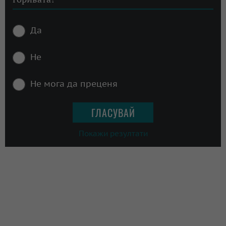
Да
Не
Не мога да преценя
Покажи резултати