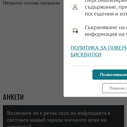
Персонализиран
Петролът отново поскъпва
съдържание, пр
посещения и из
Съхраняване на 
информация на 
ПОЛИТИКА ЗА ПОВЕР
БИСКВИТКИ
Позволяване
Повече 
АНКЕТИ
Възможен ли е рязък скок на инфлацията в
световен мащаб заради високите цени на
горивата?