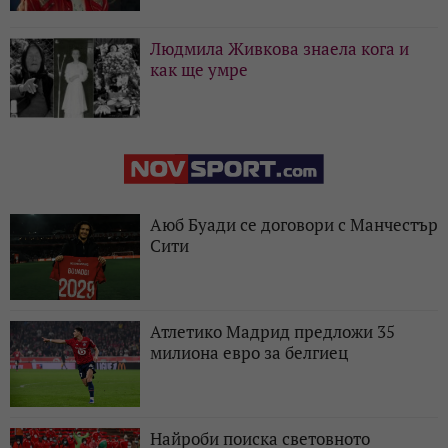
Людмила Живкова знаела кога и
как ще умре
Аюб Буади се договори с Манчестър
Сити
Атлетико Мадрид предложи 35
милиона евро за белгиец
Найроби поиска световното