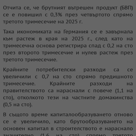
Отчита се, че брутният вътрешен продукт (БВП)
се е повишил с 0,3% през четвъртото спрямо
третото тримесечие на 2025 г.
Така икономиката на Германия се е завърнала
към растеж в края на 2025 г., след като на
тримесечна основа регистрира спад с 0,2 на сто
през второто тримесечие и нулев растеж през
третото тримесечие.
Крайните потребителски разходи са се
увеличили с 0,7 на сто спрямо предишното
тримесечие. Крайните разходи на
правителството са нараснали с повече (1,1 на
сто), отколкото тези на частните домакинства
(0,5 на сто).
В същото време капиталообразуването отново
се е увеличило, като брутообразуването на
основен капитал в строителството е нараснало
значително (1,6 на сто) спрямо третото