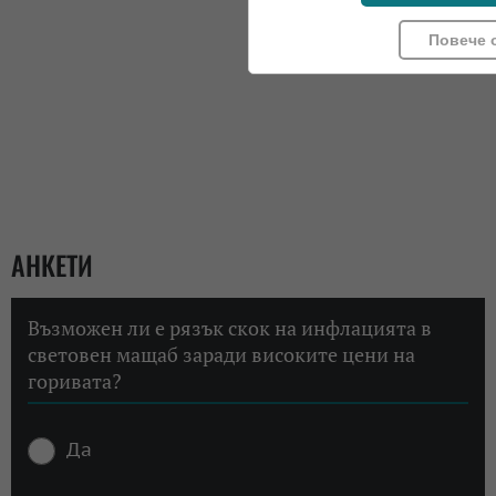
Повече 
АНКЕТИ
Възможен ли е рязък скок на инфлацията в
световен мащаб заради високите цени на
горивата?
Да