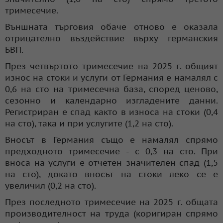
тримесечие.
Външната търговия обаче отново е оказала
отрицателно въздействие върху германския
БВП.
През четвъртото тримесечие на 2025 г. общият
износ на стоки и услуги от Германия е намалял с
0,6 на сто на тримесечна база, според ценово,
сезонно и календарно изгладените данни.
Регистриран е спад както в износа на стоки (0,4
на сто), така и при услугите (1,2 на сто).
Вносът в Германия също е намалял спрямо
предходното тримесечие - с 0,3 на сто. При
вноса на услуги е отчетен значителен спад (1,5
на сто), докато вносът на стоки леко се е
увеличил (0,2 на сто).
През последното тримесечие на 2025 г. общата
производителност на труда (коригиран спрямо