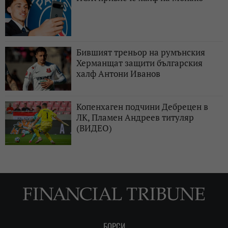
Бившият треньор на румънския
Херманщат защити българския
халф Антони Иванов
Копенхаген подчини Дебрецен в
ЛК, Пламен Андреев титуляр
(ВИДЕО)
БОРСИ