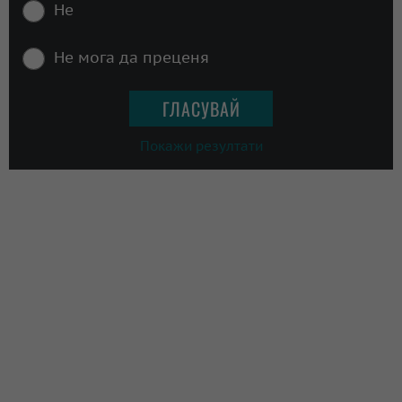
Не
Не мога да преценя
Покажи резултати