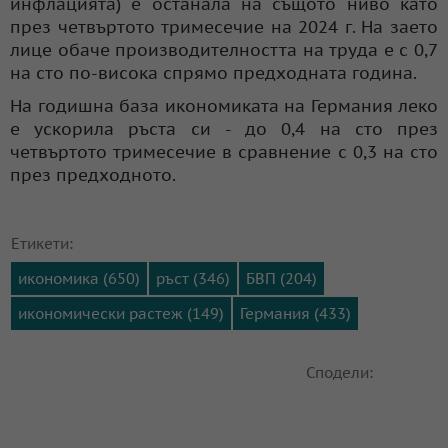
инфлацията) е останала на същото ниво като
през четвъртото тримесечие на 2024 г. На заето
лице обаче производителността на труда е с 0,7
на сто по-висока спрямо предходната година.
На годишна база икономиката на Германия леко
е ускорила ръста си - до 0,4 на сто през
четвъртото тримесечие в сравнение с 0,3 на сто
през предходното.
Етикети:
икономика (650)
ръст (346)
БВП (204)
икономически растеж (149)
Германия (433)
Сподели: