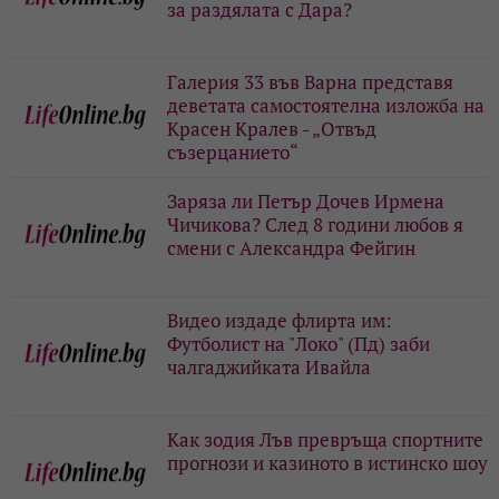
за раздялата с Дара?
Галерия 33 във Варна представя
деветата самостоятелна изложба на
Красен Кралев - „Отвъд
съзерцанието“
Заряза ли Петър Дочев Ирмена
Чичикова? След 8 години любов я
смени с Александра Фейгин
Видео издаде флирта им:
Футболист на "Локо" (Пд) заби
чалгаджийката Ивайла
Как зодия Лъв превръща спортните
прогнози и казиното в истинско шоу