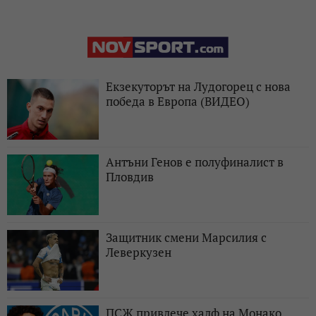
Екзекуторът на Лудогорец с нова
победа в Европа (ВИДЕО)
Антъни Генов е полуфиналист в
Пловдив
Защитник смени Марсилия с
Леверкузен
ПСЖ привлече халф на Монако