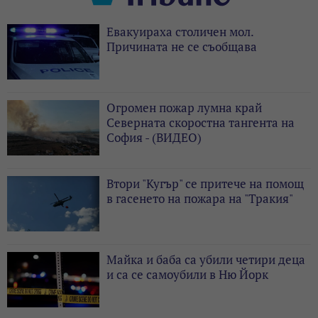
Евакуираха столичен мол.
Причината не се съобщава
Огромен пожар лумна край
Северната скоростна тангента на
София - (ВИДЕО)
Втори "Кугър" се притече на помощ
в гасенето на пожара на "Тракия"
Майка и баба са убили четири деца
и са се самоубили в Ню Йорк