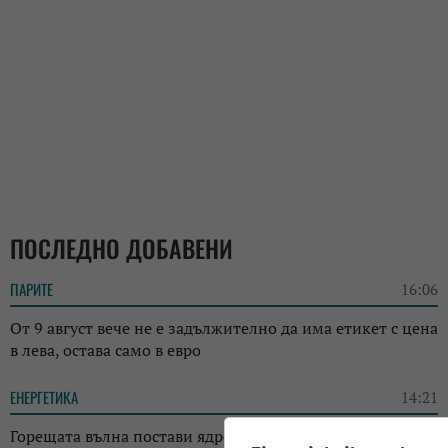
ПОСЛЕДНО ДОБАВЕНИ
ПАРИТЕ
16:06
От 9 август вече не е задължително да има етикет с цена
в лева, остава само в евро
ЕНЕРГЕТИКА
14:21
Горещата вълна постави ядрената енергетика на Европа