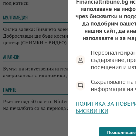
Financialtribune.bg и
под натиск
използване на инфо
чрез бисквитки и под
МУЛТИМЕДИЯ
13:16
да подобрим вашет
Силна заявка: Бившето военно летище край
нашия сайт, да ан
Доброславци ще бъде космически и технологичен
използвате и за ма
център (СНИМКИ + ВИДЕО)
Персонализиран
АНАЛИЗИ
12:18
съдържание, пр
посещения и из
Бумът на изкуствения интелект променя
американската икономика до неузнаваемост
Съхраняване на 
информация на 
ПАРИТЕ
12:11
Ръст от над 50 на сто: Nintendo отчете драстичен скок
ПОЛИТИКА ЗА ПОВЕР
на печалбата си за периода април-юни 2026 г.
БИСКВИТКИ
Позволяване