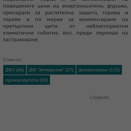
повишените цени на енергоносители, фуражи,
препарати за растителна защита, горива и
торове и по мерки за компенсиране на
претърпени щети от неблагоприятни
климатични събития, вкл. преди периода на
застраховане.
Етикети:
ДФЗ (46)
ДФ "Земеделие" (27)
финансиране (135)
производители (56)
Сподели: