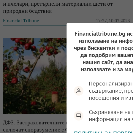
и пчелари, претърпели материални щети от
природни бедствия
Financial Tribune
17:27, 10.03.2023
Financialtribune.bg и
използване на инфо
чрез бисквитки и под
да подобрим вашет
нашия сайт, да ан
използвате и за ма
Персонализиран
съдържание, пр
посещения и из
Съхраняване на 
информация на 
ДФЗ: Застрахователните компании могат да
сключат споразумение с Фонда за съфинансиране