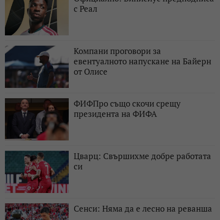
с Реал
Компани проговори за
евентуалното напускане на Байерн
от Олисе
ФИФПро също скочи срещу
президента на ФИФА
Цварц: Свършихме добре работата
си
Сенси: Няма да е лесно на реванша