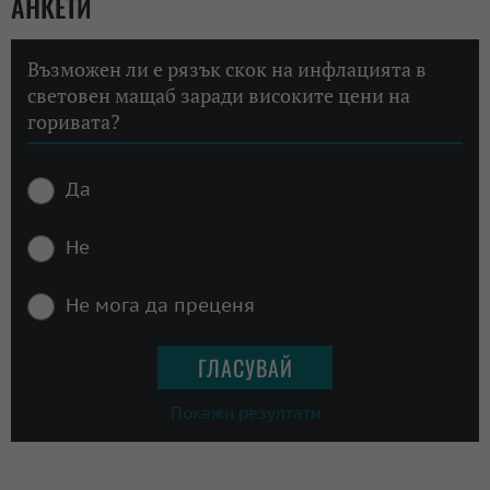
АНКЕТИ
Възможен ли е рязък скок на инфлацията в
световен мащаб заради високите цени на
горивата?
Да
Не
Не мога да преценя
Покажи резултати