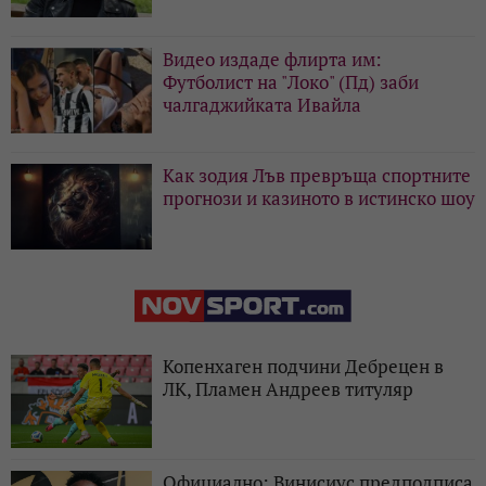
Видео издаде флирта им:
Футболист на "Локо" (Пд) заби
чалгаджийката Ивайла
Как зодия Лъв превръща спортните
прогнози и казиното в истинско шоу
Копенхаген подчини Дебрецен в
ЛК, Пламен Андреев титуляр
Официално: Винисиус предподписа