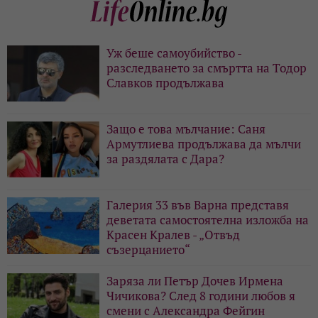
Уж беше самоубийство -
разследването за смъртта на Тодор
Славков продължава
Защо е това мълчание: Саня
Армутлиева продължава да мълчи
за раздялата с Дара?
Галерия 33 във Варна представя
деветата самостоятелна изложба на
Красен Кралев - „Отвъд
съзерцанието“
Заряза ли Петър Дочев Ирмена
Чичикова? След 8 години любов я
смени с Александра Фейгин