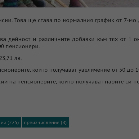
сии. Това ще става по нормалния график от 7-мо 
ва дейност и различните добавки към тях от 1 о
00 пенсионери.
3,71 лв.
сионерите, които получават увеличение от 50 до 1
ии на пенсионерите, които получават парите си п
ии (225)
преизчисление (8)