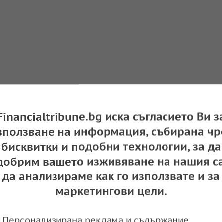
Financialtribune.bg иска съгласието Ви з
зползване на информация, събирана чр
бисквитки и подобни технологии, за да
добрим вашето изживяване на нашия са
да анализираме как го използвате и за
маркетингови цели.
Персонализирана реклама и съдържание,