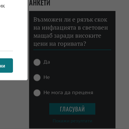
АНКЕТИ
ик
Възможен ли е рязък скок
на инфлацията в световен
мащаб заради високите
цени на горивата?
Да
ки
Не
Не мога да преценя
Покажи резултати