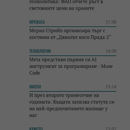
геополитика: ФАО отчете ръст в
световните цени на храните
МРЕЖАТА
17:38
Мерил Стрийп организира търг с
костюми от „Дяволът носи Прада 2“
ТЕХНОЛОГИИ
14:38
Meta представи първия си AI
инструмент за програмиране - Muse
Code
ИМОТИ
13:14
И през второто тримесечие на
годината: Къщата запазва статута си
на най-предпочитаното жилище у
нас
КРИПТО
13:02