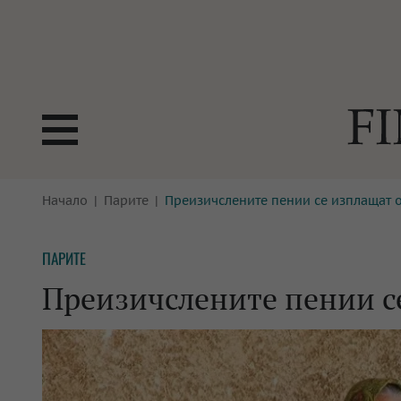
БОРСИ
Начало
Парите
Преизичслените пении се изплащат о
ТЕХНОЛ
КРИПТО
АНАЛИЗ
ПАРИТЕ
БАНКИ
МРЕЖАТ
Преизичслените пении с
ПАРИТЕ
ИМОТИ
ЗАСТРАХОВАНЕ
АВТОМО
ЕНЕРГЕТИКА
МУЛТИМ