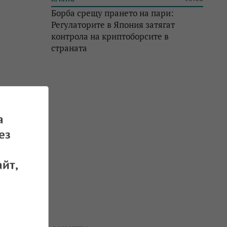
Борба срещу прането на пари:
Регулаторите в Япония затягат
контрола на криптоборсите в
страната
а
ез
йт,