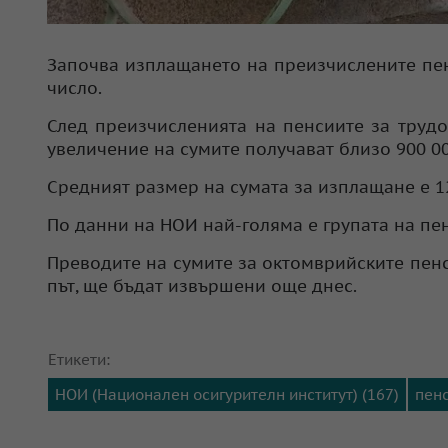
Започва изплащането на преизчислените пен
число.
След преизчисленията на пенсиите за трудо
увеличение на сумите получават близо 900 0
Средният размер на сумата за изплащане е 12
По данни на НОИ най-голяма е групата на пен
Преводите на сумите за октомврийските пенс
път, ще бъдат извършени още днес.
Етикети:
НОИ (Национален осигурителн институт) (167)
пенс