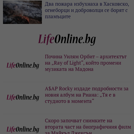
Два пожара избухнаха в Хасковско,
огнеборци и доброволци се борят с
пламъците
Почина Уилям Орбит – архитектът
на „Ray of Light“, който промени
музиката на Мадона
A$AP Rocky издаде подробности за
новия албум на Риана: „Тя е в
студиото в момента“
Скоро започват снимките на
втората част на биографичния филм
за Майкъл Джексън