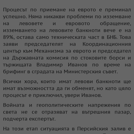
Процесът по приемане на еврото е преминал
успешно. Няма никакви проблеми по изземване
на левовете и евровото обращение,
изземването на левовите банкноти вече е на
89%, остава само техническата част в БНБ. Това
заяви председателят на Координационния
център към Механизма за еврото и председател
на Държавната комисия по стоковите борси и
тържищата Владимир Иванов по време на
брифинг в сградата на Министерския съвет.
Всички хора, които имат левови банкноти ще
имат възможността да ги обменят, но като цяло
процесът е приключил, увери Иванов.
Войната и геополитическите напрежения по
света не се отразяват на вътрешния пазар,
подчерта експертът.
На този етап ситуацията в Персийския залив е