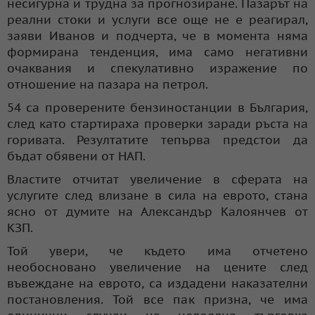
несигурна и трудна за прогнозиране. Пазарът на
реални стоки и услуги все още не е реагирал,
заяви Иванов и подчерта, че в момента няма
формирана тенденция, има само негативни
очаквания и спекулативно изражение по
отношение на пазара на петрол.
54 са проверените бензиностанции в България,
след като стартираха проверки заради ръста на
горивата. Резултатите тепърва предстои да
бъдат обявени от НАП.
Властите отчитат увеличение в сферата на
услугите след влизане в сила на еврото, стана
ясно от думите на Александър Калоянчев от
КЗП.
Той увери, че където има отчетено
необосновано увеличение на цените след
въвеждане на еврото, са издадени наказателни
постановления. Той все пак призна, че има