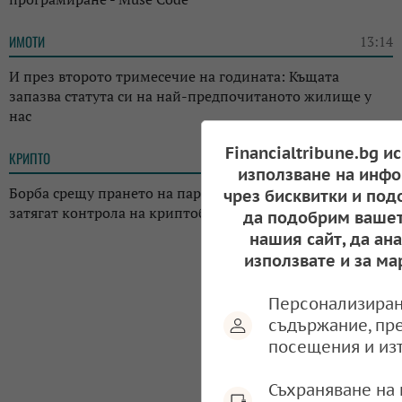
ИМОТИ
13:14
И през второто тримесечие на годината: Къщата
запазва статута си на най-предпочитаното жилище у
нас
Financialtribune.bg и
КРИПТО
13:02
използване на инфо
Борба срещу прането на пари: Регулаторите в Япония
чрез бисквитки и под
затягат контрола на криптоборсите в страната
да подобрим вашет
нашия сайт, да ан
използвате и за ма
Персонализиран
съдържание, пр
посещения и из
Съхраняване на 