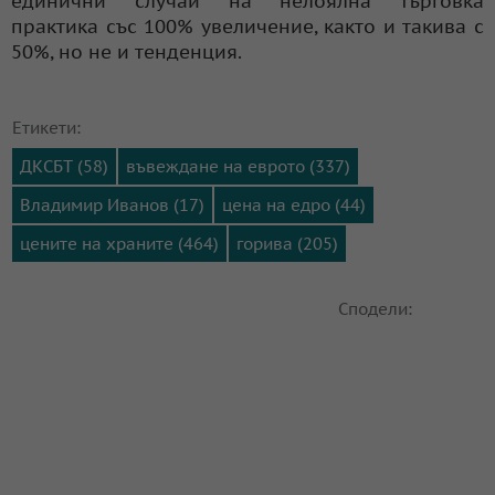
единични случаи на нелоялна търговка
практика със 100% увеличение, както и такива с
50%, но не и тенденция.
Етикети:
ДКСБТ (58)
въвеждане на еврото (337)
Владимир Иванов (17)
цена на едро (44)
цените на храните (464)
горива (205)
Сподели: