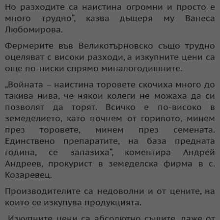
Но разходите са наистина огромни и просто е
много трудно“, казва дъщеря му Ванеса
Любомирова.
Фермерите във Великотърновско също трудно
оцеляват с високи разходи, а изкупните цени са
още по-ниски спрямо миналогодишните.
„Войната – наистина торовете скочиха много до
такива нива, че някои колеги не можаха да си
позволят да торят. Всичко е по-високо в
земеделието, като почнем от горивото, минем
през торовете, минем през семената.
Единствено препаратите, на база предната
година, се запазиха“, коментира Андрей
Андреев, прокурист в земеделска фирма в с.
Козаревец.
Производителите са недоволни и от цените, на
които се изкупува продукцията.
„Изкупните цени са абсолютно същите, даже от