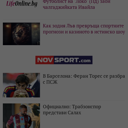
Футболист на "Локо" (Пд) заби
чалгаджийката Ивайла
Как зодия Лъв превръща спортните
прогнози и казиното в истинско шоу
В Барселона: Феран Торес се разбра
с ПСЖ
Официално: Трабзонспор
представи Салах