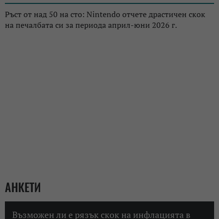
Ръст от над 50 на сто: Nintendo отчете драстичен скок
на печалбата си за периода април-юни 2026 г.
АНКЕТИ
Възможен ли е рязък скок на инфлацията в