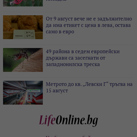
От 9 август вече не е задължително
да има етикет с цена в лева, остава
само в евро
49 района в седем европейски
държави са засегнати от
западнонилска треска
Метрото до кв. „Левски Г“ тръгва на
15 август