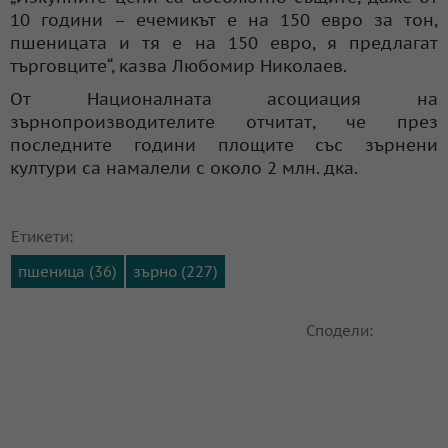
10 години – ечемикът е на 150 евро за тон,
пшеницата и тя е на 150 евро, я предлагат
търговците“, казва Любомир Николаев.
От Националната асоциация на
зърнопроизводителите отчитат, че през
последните години площите със зърнени
култури са намалели с около 2 млн. дка.
Етикети:
пшеница (36)
зърно (227)
Сподели: