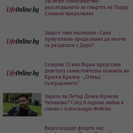
Уж беше самоубийство -
разследването за смъртта на Тодор
Славков продължава
Защо е това мълчание: Саня
Армутлиева продължава да мълчи
за раздялата с Дара?
Галерия 33 във Варна представя
деветата самостоятелна изложба на
Красен Кралев - „Отвъд
съзерцанието“
Заряза ли Петър Дочев Ирмена
Чичикова? След 8 години любов я
смени с Александра Фейгин
Видео издаде флирта им: