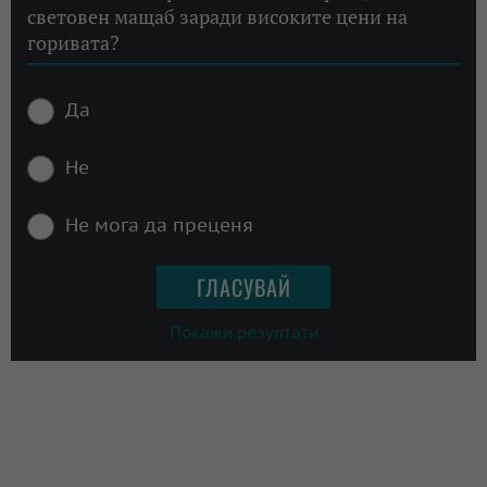
световен мащаб заради високите цени на
горивата?
Да
Не
Не мога да преценя
Покажи резултати