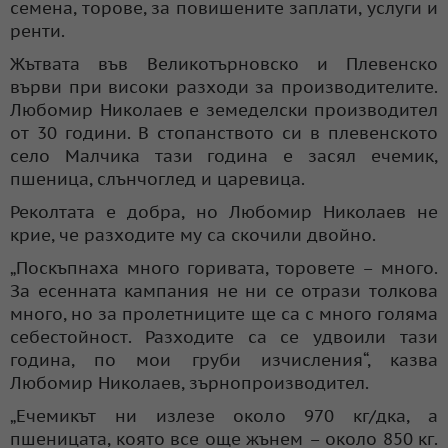
семена, торове, за повишените заплати, услуги и
ренти.
Жътвата във Великотърновско и Плевенско
върви при високи разходи за производителите.
Любомир Николаев е земеделски производител
от 30 години. В стопанството си в плевенското
село Малчика тази година е засял ечемик,
пшеница, слънчоглед и царевица.
Реколтата е добра, но Любомир Николаев не
крие, че разходите му са скочили двойно.
„Поскъпнаха много горивата, торовете – много.
За есенната кампания не ни се отрази толкова
много, но за пролетниците ще са с много голяма
себестойност. Разходите са се удвоили тази
година, по мои груби изчисления“, казва
Любомир Николаев, зърнопроизводител.
„Ечемикът ни излезе около 970 кг/дка, а
пшеницата, която все още жънем – около 850 кг.