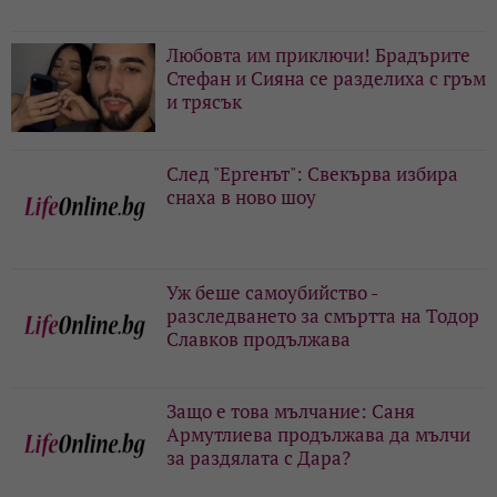
Любовта им приключи! Брадърите
Стефан и Сияна се разделиха с гръм
и трясък
След "Ергенът": Свекърва избира
снаха в ново шоу
Уж беше самоубийство -
разследването за смъртта на Тодор
Славков продължава
Защо е това мълчание: Саня
Армутлиева продължава да мълчи
за раздялата с Дара?