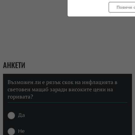
Повече 
АНКЕТИ
Възможен ли е рязък скок на инфлацията в
световен мащаб заради високите цени на
горивата?
Да
Не