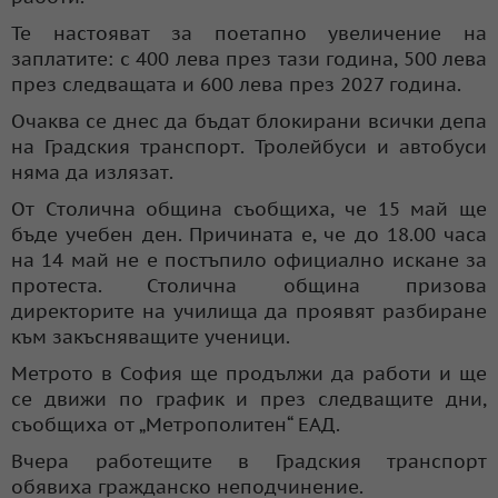
Те настояват за поетапно увеличение на
заплатите: с 400 лева през тази година, 500 лева
през следващата и 600 лева през 2027 година.
Очаква се днес да бъдат блокирани всички депа
на Градския транспорт. Тролейбуси и автобуси
няма да излязат.
От Столична община съобщиха, че 15 май ще
бъде учебен ден. Причината е, че до 18.00 часа
на 14 май не е постъпило официално искане за
протеста. Столична община призова
директорите на училища да проявят разбиране
към закъсняващите ученици.
Метрото в София ще продължи да работи и ще
се движи по график и през следващите дни,
съобщиха от „Метрополитен“ ЕАД.
Вчера работещите в Градския транспорт
обявиха гражданско неподчинение.