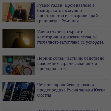
Румен Радев: Дрон навлезе в
българското въздушно
пространство и се взриви край
границата с Румъния
Учени откриха първите
категорични доказателства, че
глобалното затопляне се ускорява
Перник обяви частично бедствено
положение заради свлачище и
пропаднал път
Четири европейски държави
предупредиха Русия заради Южна
Осетия