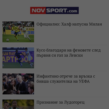
Официално: Халф напусна Милан
Кусо благодари на феновете след
първия си гол за Левски
Инфантино отрече за връзка с
бивша служителка на УЕФА
Признание за Лудогорец