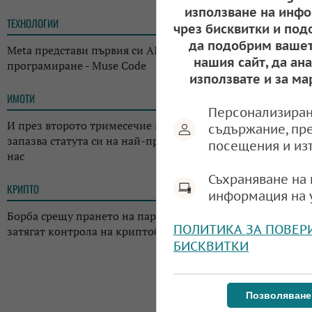
използване на инфо
ТЕХНОЛОГИИ
14:38
чрез бисквитки и под
да подобрим вашет
Meta представи първия си AI инструмент за
нашия сайт, да ан
програмиране - Muse Code
използвате и за ма
ИМОТИ
13:14
Персонализиран
И през второто тримесечие на годината: Къщата
съдържание, пр
запазва статута си на най-предпочитаното жилище у
посещения и из
нас
Съхраняване на 
КРИПТО
13:02
информация на 
Борба срещу прането на пари: Регулаторите в Япония
ПОЛИТИКА ЗА ПОВЕР
затягат контрола на криптоборсите в страната
БИСКВИТКИ
Позволяване