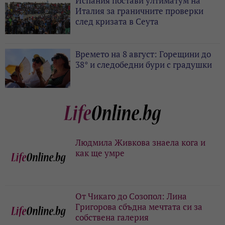
Испания постави ултиматум на
Италия за граничните проверки
след кризата в Сеута
Времето на 8 август: Горещини до
38° и следобедни бури с градушки
Людмила Живкова знаела кога и
как ще умре
От Чикаго до Созопол: Лина
Григорова сбъдна мечтата си за
собствена галерия