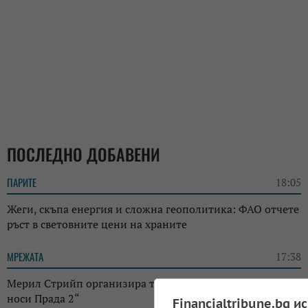
ПОСЛЕДНО ДОБАВЕНИ
ПАРИТЕ
18:05
Жеги, скъпа енергия и сложна геополитика: ФАО отчете
ръст в световните цени на храните
МРЕЖАТА
17:38
Мерил Стрийп организира търг с костюми от „Дяволът
носи Прада 2“
Financialtribune.bg и