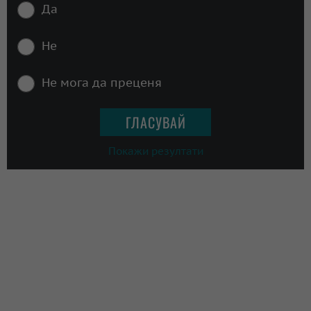
Да
Не
Не мога да преценя
Покажи резултати