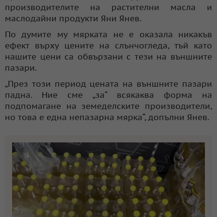
производителите на растителни масла и
маслодайни продукти Яни Янев.
По думите му мярката не е оказала никакъв
ефект върху цените на слънчогледа, тъй като
нашите цени са обвързани с тези на външните
пазари.
„През този период цената на външните пазари
падна. Ние сме „за“ всякаква форма на
подпомагане на земеделските производители,
но това е една непазарна мярка“, допълни Янев.