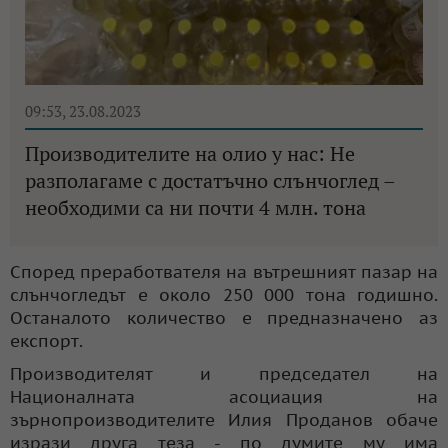
09:53, 23.08.2023
Производителите на олио у нас: Не
разполагаме с достатъчно слънчоглед –
необходими са ни почти 4 млн. тона
Според преработвателя на вътрешният пазар на
слънчогледът е около 250 000 тона годишно.
Останалото количество е предназначено аз
експорт.
Производителят и председател на
Националната асоциация на
зърнопроизводителите Илия Проданов обаче
изрази друга теза - по думите му има