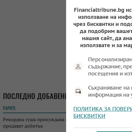
Financialtribune.bg и
използване на инфо
чрез бисквитки и под
да подобрим вашет
нашия сайт, да ан
използвате и за ма
Персонализиран
съдържание, пр
посещения и из
Съхраняване на 
ПОСЛЕДНО ДОБАВЕНИ
информация на 
ПАРИТЕ
14:37
ПОЛИТИКА ЗА ПОВЕР
БИСКВИТКИ
Рекордна суша принуждава фермерите в Австрия да
продават добитък