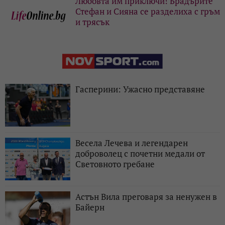
Любовта им приключи! Брадърите
Стефан и Сияна се разделиха с гръм
и трясък
Гасперини: Ужасно представяне
Весела Лечева и легендарен
доброволец с почетни медали от
Световното гребане
Астън Вила преговаря за ненужен в
Байерн