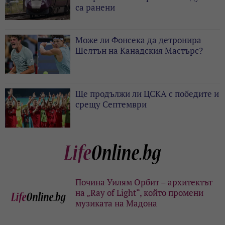
са ранени
Може ли Фонсека да детронира
Шелтън на Канадския Мастърс?
Ще продължи ли ЦСКА с победите и
срещу Септември
Почина Уилям Орбит – архитектът
на „Ray of Light“, който промени
музиката на Мадона