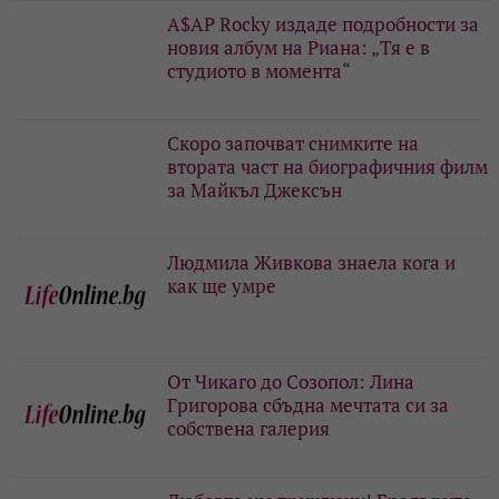
A$AP Rocky издаде подробности за
новия албум на Риана: „Тя е в
студиото в момента“
Скоро започват снимките на
втората част на биографичния филм
за Майкъл Джексън
Людмила Живкова знаела кога и
как ще умре
От Чикаго до Созопол: Лина
Григорова сбъдна мечтата си за
собствена галерия