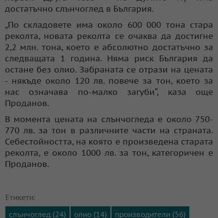
достатъчно слънчоглед в България.
„По складовете има около 600 000 тона стара
реколта, новата реколта се очаква да достигне
2,2 млн. тона, което е абсолютно достатъчно за
следващата 1 година. Няма риск България да
остане без олио. Забраната се отрази на цената
- някъде около 120 лв. повече за тон, което за
нас означава по-малко загуби“, каза още
Проданов.
В момента цената на слънчогледа е около 750-
770 лв. за тон в различните части на страната.
Себестойността, на която е произведена старата
реколта, е около 1000 лв. за тон, категоричен е
Проданов.
Етикети:
слънчоглед (24)
олио (14)
производители (56)