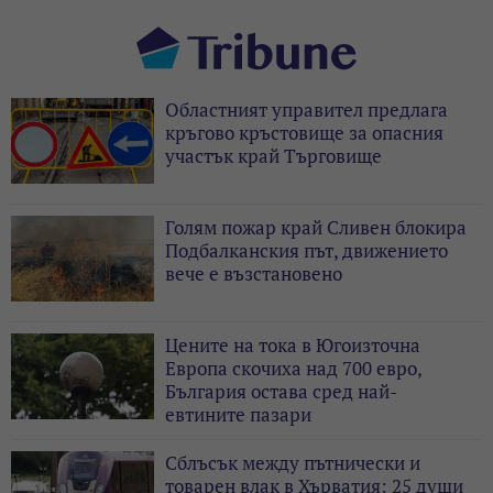
Областният управител предлага
кръгово кръстовище за опасния
участък край Търговище
Голям пожар край Сливен блокира
Подбалканския път, движението
вече е възстановено
Цените на тока в Югоизточна
Европа скочиха над 700 евро,
България остава сред най-
евтините пазари
Сблъсък между пътнически и
товарен влак в Хърватия: 25 души