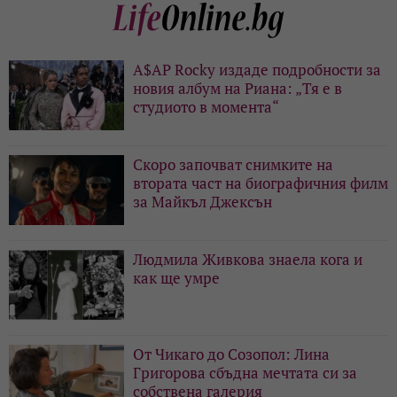
A$AP Rocky издаде подробности за
новия албум на Риана: „Тя е в
студиото в момента“
Скоро започват снимките на
втората част на биографичния филм
за Майкъл Джексън
Людмила Живкова знаела кога и
как ще умре
От Чикаго до Созопол: Лина
Григорова сбъдна мечтата си за
собствена галерия