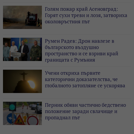
Голям пожар край Асеновград:
Горят сухи треви и лозя, затвориха
околовръстния път
Румен Радев: Дрон навлезе в
българското въздушно
пространство и се взриви край
границата с Румъния
Учени откриха първите
категорични доказателства, че
глобалното затопляне се ускорява
Перник обяви частично бедствено
положение заради свлачище и
пропаднал път