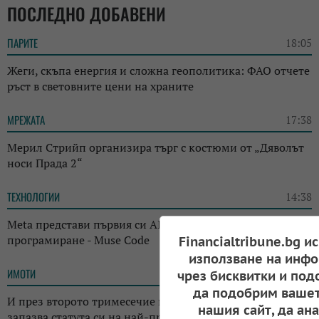
ПОСЛЕДНО ДОБАВЕНИ
ПАРИТЕ
18:05
Жеги, скъпа енергия и сложна геополитика: ФАО отчете
ръст в световните цени на храните
МРЕЖАТА
17:38
Мерил Стрийп организира търг с костюми от „Дяволът
носи Прада 2“
ТЕХНОЛОГИИ
14:38
Meta представи първия си AI инструмент за
програмиране - Muse Code
Financialtribune.bg и
използване на инфо
ИМОТИ
13:14
чрез бисквитки и под
да подобрим вашет
И през второто тримесечие на годината: Къщата
нашия сайт, да ан
запазва статута си на най-предпочитаното жилище у