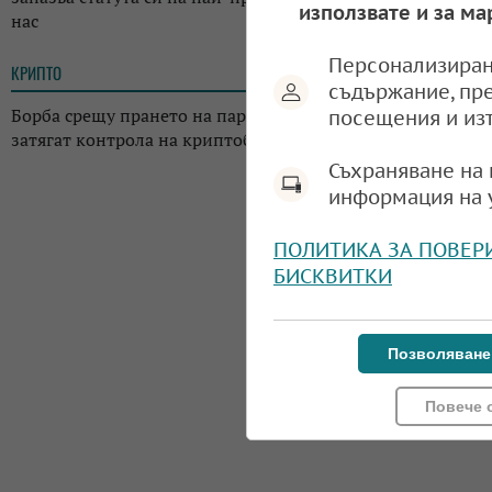
използвате и за ма
нас
Персонализиран
КРИПТО
13:02
съдържание, пр
Борба срещу прането на пари: Регулаторите в Япония
посещения и из
затягат контрола на криптоборсите в страната
Съхраняване на 
информация на 
ПОЛИТИКА ЗА ПОВЕР
БИСКВИТКИ
Позволяване
Повече 