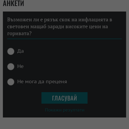
АНКЕТИ
Възможен ли е рязък скок на инфлацията в
световен мащаб заради високите цени на
горивата?
Да
Не
Не мога да преценя
Покажи резултати