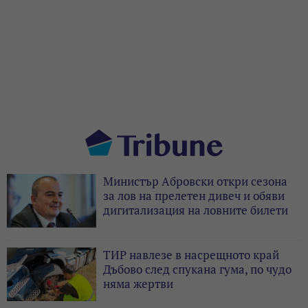
Министър Абровски откри сезона
за лов на прелетен дивеч и обяви
дигитализация на ловните билети
ТИР навлезе в насрещното край
Дъбово след спукана гума, по чудо
няма жертви