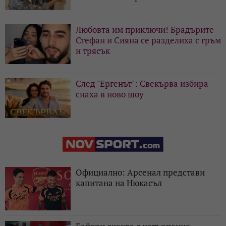
Любовта им приключи! Брадърите
Стефан и Сияна се разделиха с гръм
и трясък
След "Ергенът": Свекърва избира
снаха в ново шоу
Официално: Арсенал представи
капитана на Нюкасъл