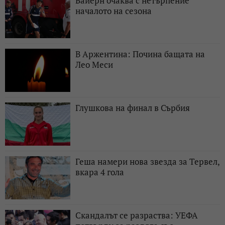
Байерн очаква с нетърпение
началото на сезона
В Аржентина: Почина бащата на
Лео Меси
Глушкова на финал в Сърбия
Геша намери нова звезда за Тервел,
вкара 4 гола
Скандалът се разраства: УЕФА