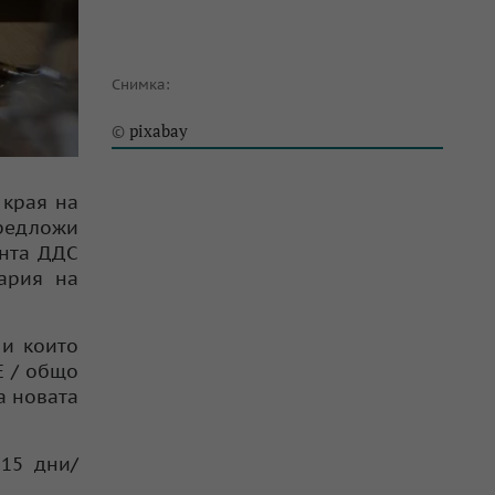
Снимка:
pixabay
©
 края на
редложи
ента ДДС
ария на
 и които
Е / общо
а новата
-15 дни/