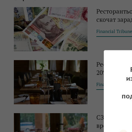
Ресторантьо
скочат зара
Financial Tribun
Ресторантьо
20%
и
Financial Tribun
по
СЗБ: Връщан
вреди на б