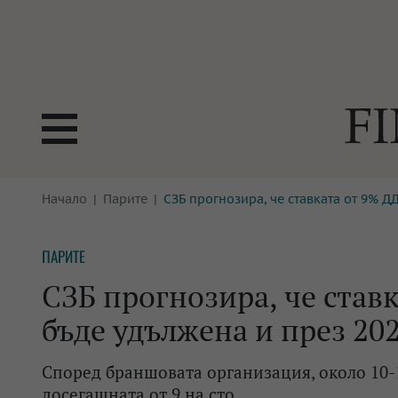
БОРСИ
Начало
Парите
СЗБ прогнозира, че ставката от 9% Д
ТЕХНОЛ
КРИПТО
АНАЛИЗ
ПАРИТЕ
БАНКИ
МРЕЖАТ
СЗБ прогнозира, че став
ПАРИТЕ
ИМОТИ
бъде удължена и през 202
ЗАСТРАХОВАНЕ
АВТОМО
Според браншовата организация, около 10-1
ЕНЕРГЕТИКА
МУЛТИМ
досегашната от 9 на сто