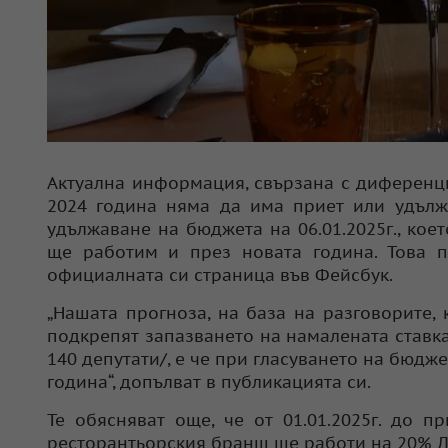
Актуална информация, свързана с диференци
2024 година няма да има приет или удъл
удължаване на бюджета на 06.01.2025г., кое
ще работим и през новата година. Това п
официалната си страница във Фейсбук.
„Нашата прогноза, на база на разговорите,
подкрепят запазването на намалената ставк
140 депутати/, е че при гласуването на бюдже
година“, допълват в публикацията си.
Те обясняват още, че от 01.01.2025г. до 
ресторантьорския бранш ще работи на 20% 