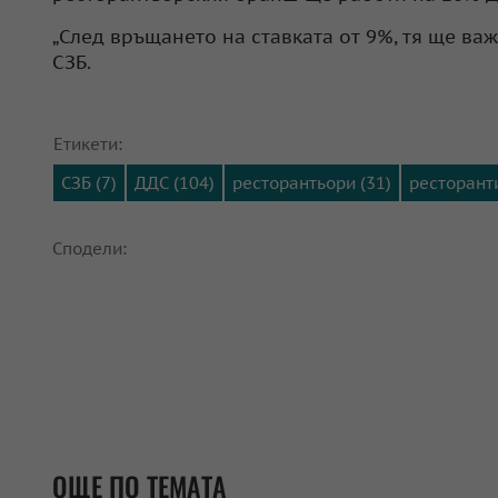
„След връщането на ставката от 9%, тя ще важ
СЗБ.
Етикети:
СЗБ (7)
ДДС (104)
ресторантьори (31)
ресторанти
Сподели:
ОЩЕ ПО ТЕМАТА