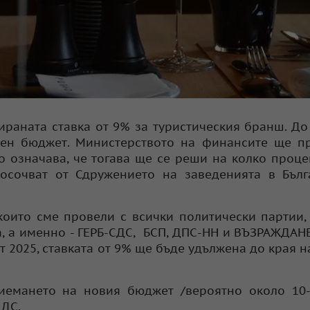
раната ставка от 9% за туристическия бранш. До
жен бюджет. Министерството на финансите ще п
то означава, че тогава ще се реши на колко проц
осочват от Сдружението на заведенията в Бълг
 които сме провели с всички политически партии,
а, а именно - ГЕРБ-СДС, БСП, ДПС-НН и ВЪЗРАЖДАН
т 2025, ставката от 9% ще бъде удължена до края н
приемането на новия бюджет /вероятно около 10
ДДС.