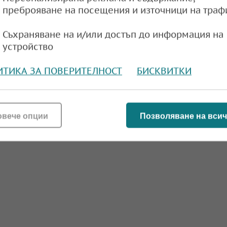
e
09:14,
преброяване на посещения и източници на траф
Съхраняване на и/или достъп до информация на
устройство
а 20 % ДДС: Хотелиерите и ресторантьорите
ИТИКА ЗА ПОВЕРИТЕЛНОСТ
БИСКВИТКИ
а категорично против
e
11:29,
овече опции
Позволяване на всич