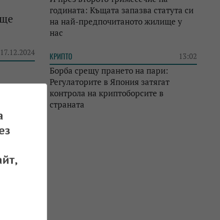
годината: Къщата запазва статута си
 ще
на най-предпочитаното жилище у
нас
 17.12.2024
КРИПТО
13:02
Борба срещу прането на пари:
Регулаторите в Япония затягат
контрола на криптоборсите в
страната
ърне на
а
ез
 16.12.2024
йт,
овече