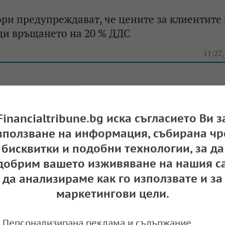
ри предупреждават, че цените за клиентите
ди връщането на 20 % ДДС
e
11:27,
рите са в протестна готовност, ако ДДС се в
Financialtribune.bg иска съгласието Ви з
зползване на информация, събирана чр
e
13:02,
бисквитки и подобни технологии, за да
добрим вашето изживяване на нашия са
да анализираме как го използвате и за
маркетингови цели.
ето на 20% ДДС за заведенията ще донесе п
юджета
Персонализирана реклама и съдържание,