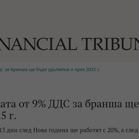
ДС за бранша ще бъде удължена и през 2025 г.
ОГИИ
За нас
Реклама
Ко
И
Част от Tribune Media Gr
А
ката от 9% ДДС за бранша ще
5 г.
БИЛИ
5 дни след Нова година ще работят с 20%, а след
ЕДИЯ