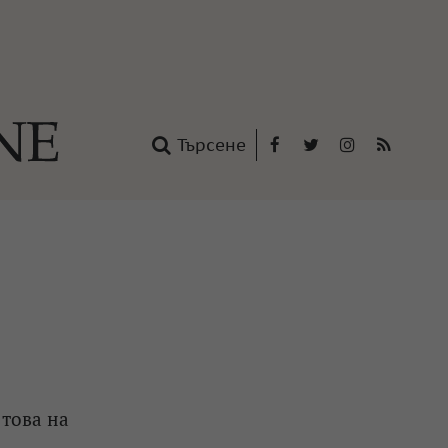
Търсене
Facebook
Twitter
Instagram
RSS
нтакти
oup
 това на