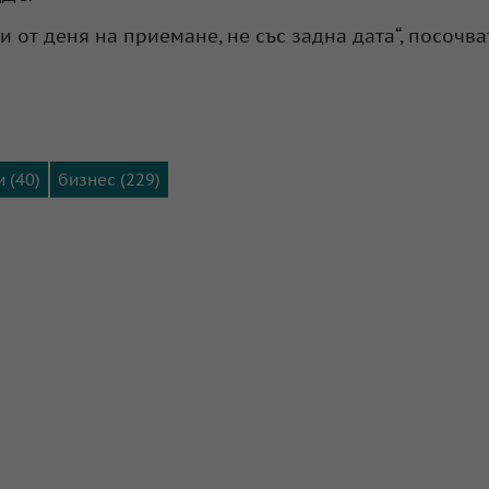
и от деня на приемане, не със задна дата“, посочва
 (40)
бизнес (229)