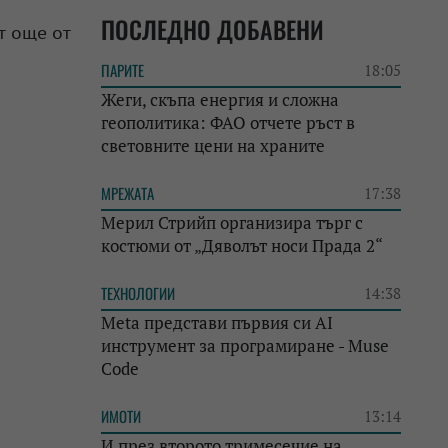
ПОСЛЕДНО ДОБАВЕНИ
т още от
ПАРИТЕ
18:05
Жеги, скъпа енергия и сложна
геополитика: ФАО отчете ръст в
световните цени на храните
МРЕЖАТА
17:38
Мерил Стрийп организира търг с
костюми от „Дяволът носи Прада 2“
ТЕХНОЛОГИИ
14:38
Meta представи първия си AI
инструмент за програмиране - Muse
Code
ИМОТИ
13:14
И през второто тримесечие на