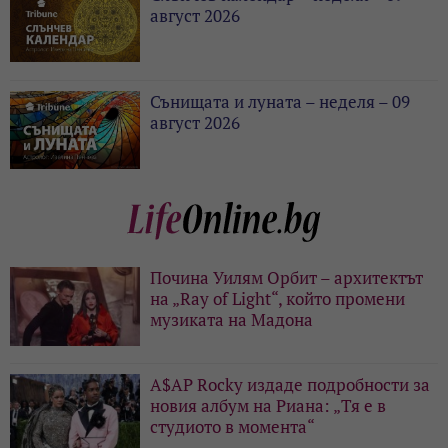
август 2026
Сънищата и луната – неделя – 09
август 2026
Почина Уилям Орбит – архитектът
на „Ray of Light“, който промени
музиката на Мадона
A$AP Rocky издаде подробности за
новия албум на Риана: „Тя е в
студиото в момента“