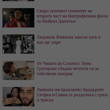
Скоро започват снимките на
втората част на биографичния филм
за Майкъл Джексън
Людмила Живкова знаела кога и
как ще умре
От Чикаго до Созопол: Лина
Григорова сбъдна мечтата си за
собствена галерия
Любовта им приключи! Брадърите
Стефан и Сияна се разделиха с гръм
и трясък