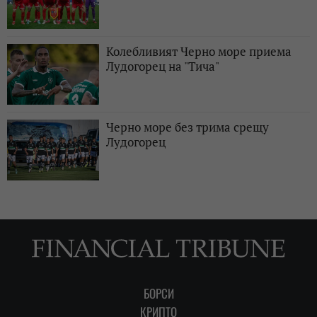
Колебливият Черно море приема
Лудогорец на "Тича"
Черно море без трима срещу
Лудогорец
БОРСИ
КРИПТО