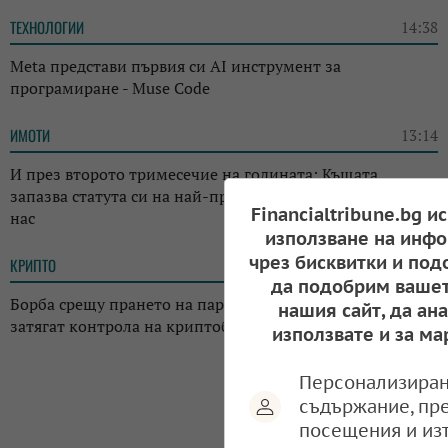
ТЕХНОЛОГИИ
14:38
Meta представи първия си AI инструмент за
програмиране - Muse Code
ИМОТИ
13:14
И през второто тримесечие на годината: Къщата
запазва статута си на най-предпочитаното жилище у
Financialtribune.bg и
нас
използване на инфо
чрез бисквитки и под
КРИПТО
13:02
да подобрим вашет
Борба срещу прането на пари: Регулаторите в Япония
нашия сайт, да ан
затягат контрола на криптоборсите в страната
използвате и за ма
Персонализиран
съдържание, пр
посещения и из