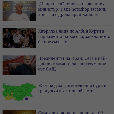
„Изпраната“ тениска на военния
министър: Как Photoshop засенчи
кризата с дрона край Кардам
Хвърлиха яйца по Албин Курти в
парламента на Косово, заседанието
бе прекъснато
Президентът на Иран: Сега е най-
добрият момент за споразумение
със САЩ
Жълт код за гръмотевични бури и
градушки в четири области
Слънчев календар – неделя – 09