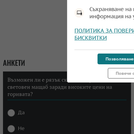
Съхраняване на 
информация на 
ПОЛИТИКА ЗА ПОВЕР
БИСКВИТКИ
Позволяване
АНКЕТИ
Повече 
Възможен ли е рязък скок на инфлацията в
световен мащаб заради високите цени на
горивата?
Да
Не