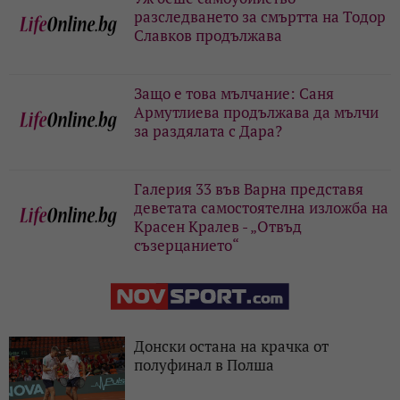
разследването за смъртта на Тодор
Славков продължава
Защо е това мълчание: Саня
Армутлиева продължава да мълчи
за раздялата с Дара?
Галерия 33 във Варна представя
деветата самостоятелна изложба на
Красен Кралев - „Отвъд
съзерцанието“
Донски остана на крачка от
полуфинал в Полша