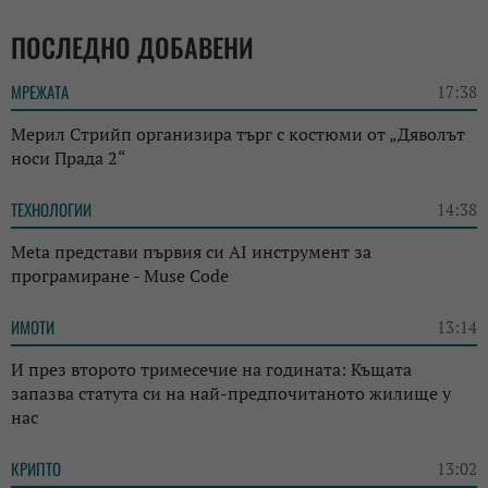
ПОСЛЕДНО ДОБАВЕНИ
МРЕЖАТА
17:38
Мерил Стрийп организира търг с костюми от „Дяволът
носи Прада 2“
ТЕХНОЛОГИИ
14:38
Meta представи първия си AI инструмент за
програмиране - Muse Code
ИМОТИ
13:14
И през второто тримесечие на годината: Къщата
запазва статута си на най-предпочитаното жилище у
нас
КРИПТО
13:02