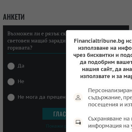
АНКЕТИ
Възможен ли е рязък скок на инфлацията в
световен мащаб заради високите цени на
Financialtribune.bg и
горивата?
използване на инфо
чрез бисквитки и под
да подобрим вашет
Да
нашия сайт, да ан
използвате и за ма
Не
Персонализиран
Не мога да преценя
съдържание, пр
посещения и из
Съхраняване на 
информация на 
Покажи резултати