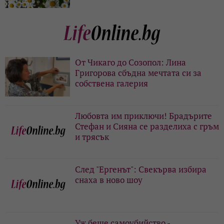
От Чикаго до Созопол: Лина
Григорова сбъдна мечтата си за
собствена галерия
Любовта им приключи! Брадърите
Стефан и Сияна се разделиха с гръм
и трясък
След "Ергенът": Свекърва избира
снаха в ново шоу
Уж беше самоубийство -