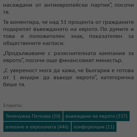
насаждани от антиевропейски партии“, посочи
тя.
Тя коментира, че над 51 процента от гражданите
подкрепят въвеждането на еврото. По думите и
това е положителен знак, показателен за
обществените нагласи.
„Продължаваме с разяснителната кампания за
еврото“, посочи още финансовият министър.
„С увереност мога да кажа, че България е готова
от 1 януари да въведе еврото“, категорична
беше тя.
Етикети:
Теменужка Петкова (50)
въвеждане на еврото (337)
влизане в еврозоната (446)
конференция (11)