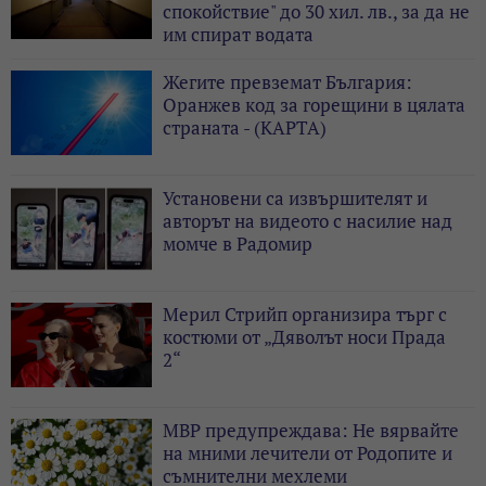
спокойствие" до 30 хил. лв., за да не
им спират водата
Жегите превземат България:
Оранжев код за горещини в цялата
страната - (КАРТА)
Установени са извършителят и
авторът на видеото с насилие над
момче в Радомир
Мерил Стрийп организира търг с
костюми от „Дяволът носи Прада
2“
МВР предупреждава: Не вярвайте
на мними лечители от Родопите и
съмнителни мехлеми