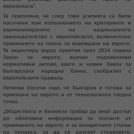
еврозоната“.
Тя припомни, че след това усилията са били
насочени към изпълнението на критериите и
хармонизирането на националното
законодателство с европейското, включително
приемането на плана за въвеждане на еврото.
Тя акцентира върху приетия през 2024 година
Закон за еврото, всички подзаконови
нормативни актове, както и новия Закон за
Българската народна банка, съобразен с
европейските правила.
Петкова посочи още, че България е готова за
приемане на еврото и от технологична гледна
точка.
„Обществото и бизнесът трябва да имат достъп
до обективна информация за ползите от
приемането на еврото и за конкретните стъпки
на процеса, за да се разсеят страховете,