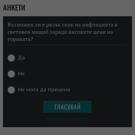
АНКЕТИ
Възможен ли е рязък скок на инфлацията в
световен мащаб заради високите цени на
горивата?
Да
Не
Не мога да преценя
Покажи резултати