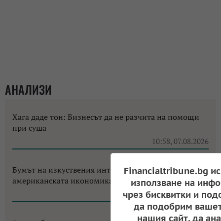
АНАЛИЗИ
Хага даде тон: Бизнесът да не разчита на помощи
при суша
10:58, 07.08.2026
Бумът на изкуствения интелект променя
Financialtribune.bg и
американската икономика до неузнаваемост
използване на инфо
чрез бисквитки и под
12:18, 06.08.2026
да подобрим вашет
нашия сайт, да ан