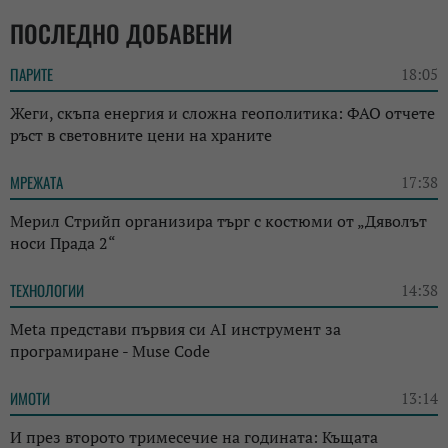
ПОСЛЕДНО ДОБАВЕНИ
ПАРИТЕ
18:05
Жеги, скъпа енергия и сложна геополитика: ФАО отчете
ръст в световните цени на храните
МРЕЖАТА
17:38
Мерил Стрийп организира търг с костюми от „Дяволът
носи Прада 2“
ТЕХНОЛОГИИ
14:38
Meta представи първия си AI инструмент за
програмиране - Muse Code
ИМОТИ
13:14
И през второто тримесечие на годината: Къщата