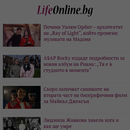
Почина Уилям Орбит – архитектът
на „Ray of Light“, който промени
музиката на Мадона
A$AP Rocky издаде подробности за
новия албум на Риана: „Тя е в
студиото в момента“
Скоро започват снимките на
втората част на биографичния филм
за Майкъл Джексън
Людмила Живкова знаела кога и
как ще умре