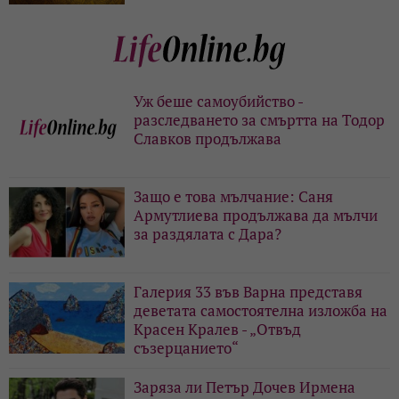
Уж беше самоубийство -
разследването за смъртта на Тодор
Славков продължава
Защо е това мълчание: Саня
Армутлиева продължава да мълчи
за раздялата с Дара?
Галерия 33 във Варна представя
деветата самостоятелна изложба на
Красен Кралев - „Отвъд
съзерцанието“
Заряза ли Петър Дочев Ирмена