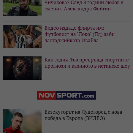
Чичикова? След 8 години любов я
смени с Александра Фейгин
Видео издаде флирта им:
Футболист на "Локо" (Пд) заби
чалгаджийката Ивайла
Как зодия Лъв превръща спортните
прогнози и казиното в истинско шоу
Екзекуторът на Лудогорец с нова
победа в Европа (ВИДЕО)