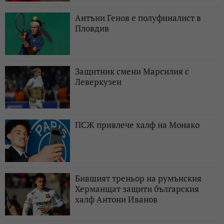
Антъни Генов е полуфиналист в
Пловдив
Защитник смени Марсилия с
Леверкузен
ПСЖ привлече халф на Монако
Бившият треньор на румънския
Херманщат защити българския
халф Антони Иванов