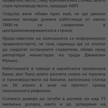
правителството, след едномесечна стачка, която
спря производството, предаде АФП.
Chiquita вече обяви през май, че ще уволни
няколко хиляди дневни работници от около
7000-те си служители в
централноамериканската страна.
Представители на компанията са информирали
правителството, че тази седмица ще се опитат
да съкратят останалите служители, обяви пред
репортери министърът на труда Джакелин
Муньос.
Работниците в завода в карибската провинция
Бокас дел Торо, която разчита силно на туризма
и производството на банани, започнаха стачка
на 28 април в знак на протест срещу
пенсионната реформа.
Стачката доведе до загуби в размер на над 75
милиона долара, както и до затваряне на