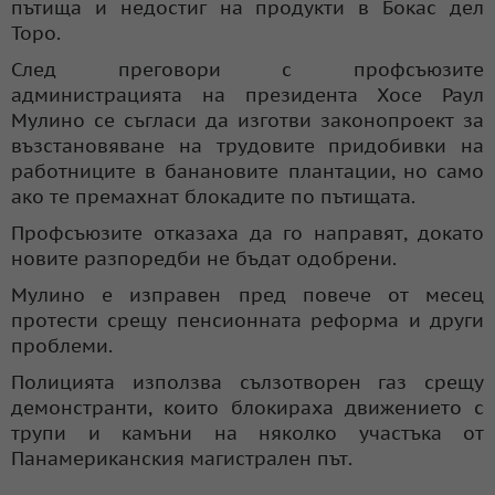
пътища и недостиг на продукти в Бокас дел
Торо.
След преговори с профсъюзите
администрацията на президента Хосе Раул
Мулино се съгласи да изготви законопроект за
възстановяване на трудовите придобивки на
работниците в банановите плантации, но само
ако те премахнат блокадите по пътищата.
Профсъюзите отказаха да го направят, докато
новите разпоредби не бъдат одобрени.
Мулино е изправен пред повече от месец
протести срещу пенсионната реформа и други
проблеми.
Полицията използва сълзотворен газ срещу
демонстранти, които блокираха движението с
трупи и камъни на няколко участъка от
Панамериканския магистрален път.