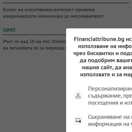
Бумът на изкуствения интелект променя
американската икономика до неузнаваемост
ПАРИТЕ
12:11
Financialtribune.bg и
Ръст от над 50 на сто: Nintendo отчете драстичен скок
използване на инфо
на печалбата си за периода април-юни 2026 г.
чрез бисквитки и под
да подобрим вашет
нашия сайт, да ан
използвате и за ма
Персонализиран
съдържание, пр
посещения и из
Съхраняване на 
информация на 